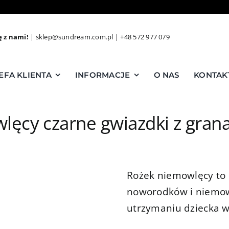
ę z nami!
|
sklep@sundream.com.pl
|
+48 572 977 079
EFA KLIENTA
INFORMACJE
O NAS
KONTAK
lęcy czarne gwiazdki z gra
Rożek niemowlęcy to 
noworodków i niemow
utrzymaniu dziecka 