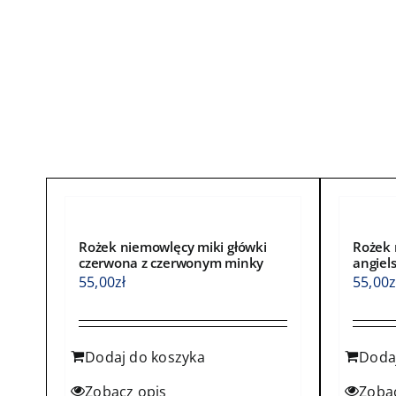
wiele
wiele
wariantów.
waria
Opcje
Opcje
można
możn
wybrać
wybra
na
na
stronie
stroni
produktu
produ
Rożek niemowlęcy miki główki
Rożek 
czerwona z czerwonym minky
angiel
55,00
zł
55,00
z
Dodaj do koszyka
Doda
Zobacz opis
Zoba