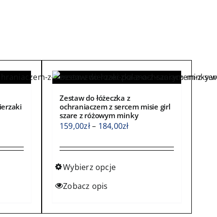
Zestaw do łóżeczka z
ierzaki
ochraniaczem z sercem misie girl
szare z różowym minky
s
Zakres
159,00
zł
–
184,00
zł
cen:
od
0zł
159,00zł
Wybierz opcje
do
Ten
Zobacz opis
0zł
184,00zł
produkt
ma