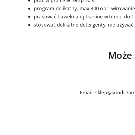
prać w pralce w temp 30 st
program delikatny, max 800 obr. wirowanie
prasować bawełnianą tkaninę w temp. do 11
stosować delikatne detergenty, nie używać
Może 
Email: sklep@sundream