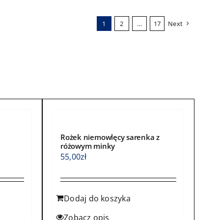
wiele
wariantów.
1
2
…
17
Next
Opcje
można
wybrać
na
stronie
produktu
Rożek niemowlęcy sarenka z
różowym minky
55,00
zł
Dodaj do koszyka
Zobacz opis