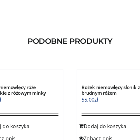
wiele
ntów.
wariantów.
Opcje
a
można
ć
wybrać
PODOBNE PRODUKTY
na
e
stronie
ktu
produktu
niemowlęcy róże
Rożek niemowlęcy słonik z
skie z różowym minky
brudnym różem
ł
55,00
zł
j do koszyka
Dodaj do koszyka
cz opis
Zobacz opis