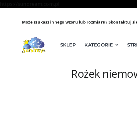
Skip
https://sundream.com.pl
to
content
Może szukasz innego wzoru lub rozmiaru? Skontaktuj si
SKLEP
KATEGORIE
STR
Rożek niemow