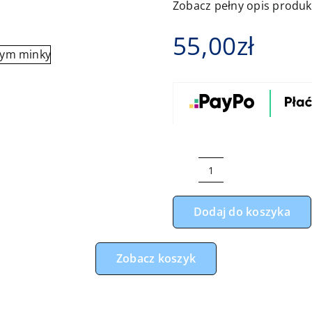
Zobacz pełny opis produ
55,00
zł
ilość
Rożek
Dodaj do koszyka
niemowlęcy
czarne
gwiazdki
Zobacz koszyk
z
granatowym
minky