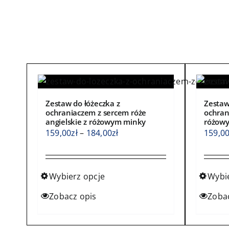
Zestaw do łóżeczka z
Zestaw
ochraniaczem z sercem róże
ochran
angielskie z różowym minky
różow
Zakres
159,00
zł
–
184,00
zł
159,0
cen:
od
159,00zł
Wybierz opcje
Wybi
do
Ten
Ten
Zobacz opis
Zoba
184,00zł
produkt
produ
ma
ma