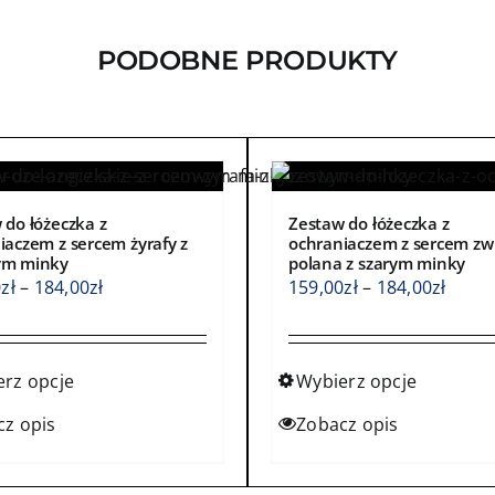
PODOBNE PRODUKTY
 do łóżeczka z
Zestaw do łóżeczka z
iaczem z sercem żyrafy z
ochraniaczem z sercem zw
ym minky
polana z szarym minky
Zakres
Zakre
0
zł
–
184,00
zł
159,00
zł
–
184,00
zł
cen:
cen:
od
od
159,00zł
159,0
erz opcje
Wybierz opcje
do
do
Ten
cz opis
Zobacz opis
184,00zł
184,0
kt
produkt
ma