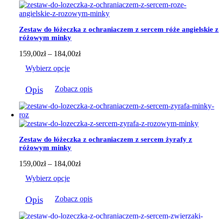
184,00zł
Zestaw do łóżeczka z ochraniaczem z sercem róże angielskie z
różowym minky
Zakres
159,00
zł
–
184,00
zł
cen:
Wybierz opcje
od
159,00zł
Ten
do
Opis
Zobacz opis
produkt
184,00zł
ma
wiele
wariantów.
Opcje
można
Zestaw do łóżeczka z ochraniaczem z sercem żyrafy z
wybrać
różowym minky
na
stronie
Zakres
159,00
zł
–
184,00
zł
produktu
cen:
Wybierz opcje
od
159,00zł
Ten
do
Opis
Zobacz opis
produkt
184,00zł
ma
wiele