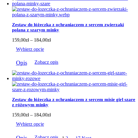
wariantów.
Opcje
można
wybrać
Zestaw do łóżeczka z ochraniaczem z sercem zwierzaki
na
polana z szarym minky
stronie
produktu
Zakres
159,00
zł
–
184,00
zł
cen:
Wybierz opcje
od
159,00zł
Ten
do
Opis
Zobacz opis
produkt
184,00zł
ma
wiele
wariantów.
Opcje
można
wybrać
Zestaw do łóżeczka z ochraniaczem z sercem misie girl szare
na
z różowym minky
stronie
produktu
Zakres
159,00
zł
–
184,00
zł
cen:
Wybierz opcje
od
159,00zł
Ten
do
Opis
Zobacz opis