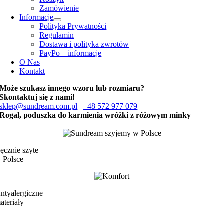
Zamówienie
Informacje
Polityka Prywatności
Regulamin
Dostawa i polityka zwrotów
PayPo – informacje
O Nas
Kontakt
Może szukasz innego wzoru lub rozmiaru?
Skontaktuj się z nami!
sklep@sundream.com.pl
|
+48 572 977 079
|
Rogal, poduszka do karmienia wróżki z różowym minky
ęcznie szyte
 Polsce
ntyalergiczne
ateriały