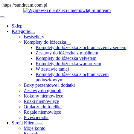
Skip
https://sundream.com.pl
to
content
Toggle
Navigation
Sklep
Kategorie
Bestsellery
Komplety do łóżeczka
Komplety do łóżeczka z ochraniaczem z sercem
Zestawy do łóżeczka z muślinem
Komplety do łóżeczka velvetem
Komplety do łóżeczka warkoczem
W zestawie taniej
Komplety do łóżeczka z ochraniaczem
poduszkowym
Boxy prezentowe i dodatki
Zestawy do gondoli
Kokony niemowlęce
Rożki niemowlęce
Otulacze do fotelika
Rogale niemowlęce
Prześcieradła
Strefa Klienta
Moje konto
Koszyk