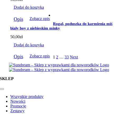
Dodaj do koszyka
Opis
Zobacz opis
Rogal, poduszka do karmienia miś
biały boy z niebieskim minky
50,00
zł
Dodaj do koszyka
Opis
Zobacz opis
1
2
…
33
Next
SKLEP
Toggle
Navigation
Wszystkie produkty
Nowości
Promocje
Zestawy