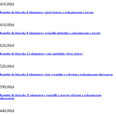
416,00
zł
Komplet do łóżeczka 8-elementowy safari beżowe z ochraniaczem z sercem
416,00
zł
Komplet do łóżeczka 8-elementowy gwiazdki niebieskie z ochraniaczem z sercem
620,00
zł
Komplet do łóżeczka 12-elementowy róże angielskie velvet różowy
520,00
zł
Komplet do łóżeczka 8-elementowy róże cygańskie z velvetem z ochraniaczem pikowanym
599,00
zł
Komplet do łóżeczka 11-elementowy gwiazdki z szarym velvetem z ochraniaczem
pikowanym
440,00
zł