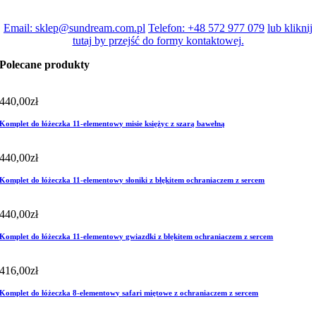
Email: sklep@sundream.com.pl
Telefon: +48 572 977 079
lub kliknij
tutaj by przejść do formy kontaktowej.
Polecane produkty
440,00
zł
Komplet do łóżeczka 11-elementowy misie księżyc z szarą bawełną
440,00
zł
Komplet do łóżeczka 11-elementowy słoniki z błękitem ochraniaczem z sercem
440,00
zł
Komplet do łóżeczka 11-elementowy gwiazdki z błękitem ochraniaczem z sercem
416,00
zł
Komplet do łóżeczka 8-elementowy safari miętowe z ochraniaczem z sercem