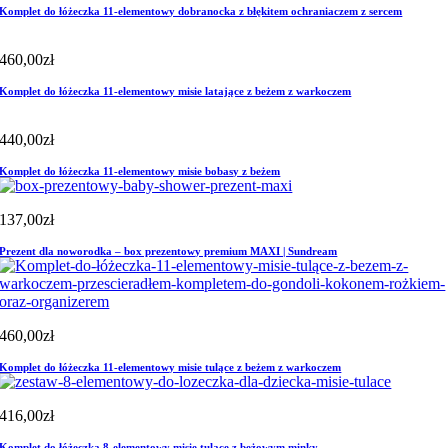
Komplet do łóżeczka 11-elementowy dobranocka z błękitem ochraniaczem z sercem
460,00
zł
Komplet do łóżeczka 11-elementowy misie latające z beżem z warkoczem
440,00
zł
Komplet do łóżeczka 11-elementowy misie bobasy z beżem
137,00
zł
Prezent dla noworodka – box prezentowy premium MAXI | Sundream
460,00
zł
Komplet do łóżeczka 11-elementowy misie tulące z beżem z warkoczem
416,00
zł
Komplet do łóżeczka 8-elementowy misie tulące z beżowym minky