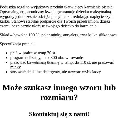
Poduszka rogal to wyjątkowy produkt ułatwiający karmienie piersią.
Optymalny, ergonomiczny kształt gwarantuje dziecku maksymalną
wygodę, jednocześnie odciąża plecy matki, redukując napięcie szyi i
karku. Stanowi stabilne podparcie dla Twoich przedramion, dzięki
czemu bezpiecznie ułożysz swojego dziecko do karmienia.
Skład – bawełna 100 %, polar minky, antyalergiczna kulka silikonowa
Specyfikacja prania :
prać w pralce w temp 30 st
program delikatny, max 800 obr. wirowanie
prasować bawełnianą tkaninę w temp. do 110 st. nie prasować
minky
stosować delikatne detergenty, nie używać wybielaczy
Może szukasz innego wzoru lub
rozmiaru?
Skontaktuj się z nami!