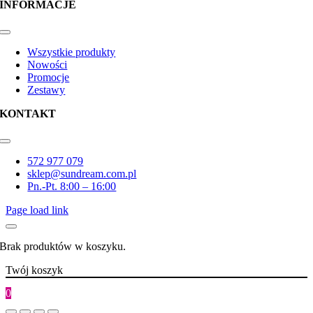
INFORMACJE
Toggle
Navigation
Wszystkie produkty
Nowości
Promocje
Zestawy
KONTAKT
Toggle
Navigation
572 977 079
sklep@sundream.com.pl
Pn.-Pt. 8:00 – 16:00
Page load link
Brak produktów w koszyku.
Twój koszyk
0