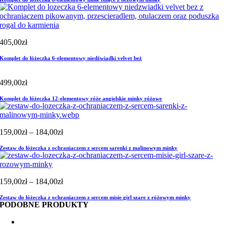
405,00
zł
Komplet do łóżeczka 6-elementowy niedźwiadki velvet beż
499,00
zł
Komplet do łóżeczka 12-elementowy róże angielskie minky różowe
Zakres
159,00
zł
–
184,00
zł
cen:
Zestaw do łóżeczka z ochraniaczem z sercem sarenki z malinowym minky
od
159,00zł
do
184,00zł
Zakres
159,00
zł
–
184,00
zł
cen:
Zestaw do łóżeczka z ochraniaczem z sercem misie girl szare z różowym minky
od
PODOBNE PRODUKTY
159,00zł
do