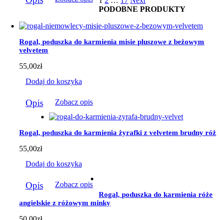
1
2
…
17
Next
produkt
184,00zł
PODOBNE PRODUKTY
ma
wiele
wariantów.
Opcje
Rogal, poduszka do karmienia misie pluszowe z beżowym
można
velvetem
wybrać
na
55,00
zł
stronie
produktu
Dodaj do koszyka
Opis
Zobacz opis
Rogal, poduszka do karmienia żyrafki z velvetem brudny róż
55,00
zł
Dodaj do koszyka
Opis
Zobacz opis
Rogal, poduszka do karmienia róże
angielskie z różowym minky
50,00
zł