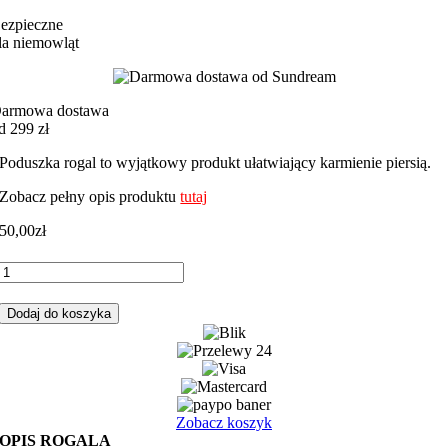
ezpieczne
la niemowląt
armowa dostawa
d 299 zł
Poduszka rogal to wyjątkowy produkt ułatwiający karmienie piersią.
Zobacz pełny opis produktu
tutaj
50,00
zł
ilość
Rogal,
poduszka
Dodaj do koszyka
do
karmienia
wróżki
z
różowym
minky
Zobacz koszyk
OPIS ROGALA