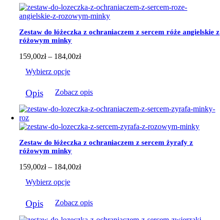
Zestaw do łóżeczka z ochraniaczem z sercem róże angielskie z
różowym minky
Zakres
159,00
zł
–
184,00
zł
cen:
Wybierz opcje
od
159,00zł
Ten
do
Opis
Zobacz opis
produkt
184,00zł
ma
wiele
wariantów.
Opcje
można
Zestaw do łóżeczka z ochraniaczem z sercem żyrafy z
wybrać
różowym minky
na
stronie
Zakres
159,00
zł
–
184,00
zł
produktu
cen:
Wybierz opcje
od
159,00zł
Ten
do
Opis
Zobacz opis
produkt
184,00zł
ma