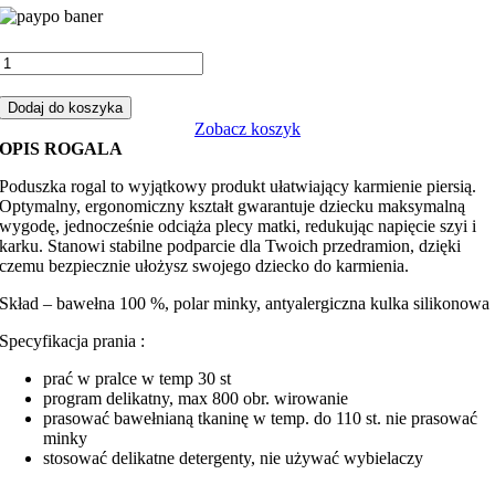
ilość
Rogal,
poduszka
Dodaj do koszyka
do
Zobacz koszyk
karmienia
OPIS ROGALA
misie
dobranocka
Poduszka rogal to wyjątkowy produkt ułatwiający karmienie piersią.
z
Optymalny, ergonomiczny kształt gwarantuje dziecku maksymalną
brudnym
wygodę, jednocześnie odciąża plecy matki, redukując napięcie szyi i
różem
karku. Stanowi stabilne podparcie dla Twoich przedramion, dzięki
minky
czemu bezpiecznie ułożysz swojego dziecko do karmienia.
Skład – bawełna 100 %, polar minky, antyalergiczna kulka silikonowa
Specyfikacja prania :
prać w pralce w temp 30 st
program delikatny, max 800 obr. wirowanie
prasować bawełnianą tkaninę w temp. do 110 st. nie prasować
minky
stosować delikatne detergenty, nie używać wybielaczy