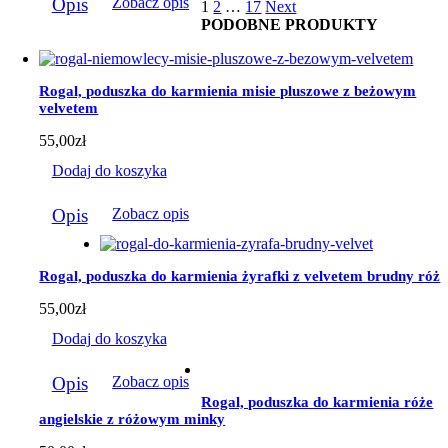
do
Opis
Zobacz opis
1
2
…
17
Next
produkt
184,00zł
PODOBNE PRODUKTY
ma
wiele
wariantów.
Opcje
Rogal, poduszka do karmienia misie pluszowe z beżowym
można
velvetem
wybrać
na
55,00
zł
stronie
produktu
Dodaj do koszyka
Opis
Zobacz opis
Rogal, poduszka do karmienia żyrafki z velvetem brudny róż
55,00
zł
Dodaj do koszyka
Opis
Zobacz opis
Rogal, poduszka do karmienia róże
angielskie z różowym minky