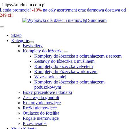
Skip
https://sundream.com.pl
to
Letnia promocja!
-10%
na cały asortyment oraz darmowa dostawa od
content
249 zł !
Toggle
Navigation
Sklep
Kategorie
Bestsellery
Komplety do łóżeczka
Komplety do łóżeczka z ochraniaczem z sercem
Zestawy do łóżeczka z muślinem
Komplety do łóżeczka velvetem
Komplety do łóżeczka warkoczem
W zestawie taniej
Komplety do łóżeczka z ochraniaczem
poduszkowym
Boxy prezentowe i dodatki
Zestawy do gondoli
Kokony niemowlęce
Rożki niemowlęce
Otulacze do fotelika
Rogale niemowlęce
Prześcieradła
Strefa Klienta