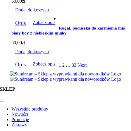
50,00
zł
Dodaj do koszyka
Opis
Zobacz opis
Rogal, poduszka do karmienia miś
biały boy z niebieskim minky
50,00
zł
Dodaj do koszyka
Opis
Zobacz opis
1
2
…
33
Next
SKLEP
Toggle
Navigation
Wszystkie produkty
Nowości
Promocje
Zestawy