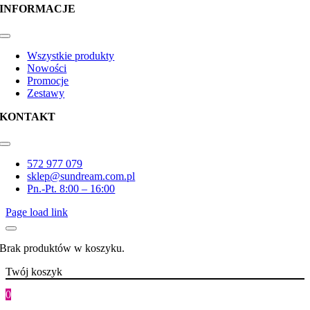
INFORMACJE
Toggle
Navigation
Wszystkie produkty
Nowości
Promocje
Zestawy
KONTAKT
Toggle
Navigation
572 977 079
sklep@sundream.com.pl
Pn.-Pt. 8:00 – 16:00
Page load link
Brak produktów w koszyku.
Twój koszyk
0