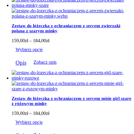
wiele
wariantów.
Opcje
można
wybrać
Zestaw do łóżeczka z ochraniaczem z sercem zwierzaki
na
polana z szarym minky
stronie
produktu
Zakres
159,00
zł
–
184,00
zł
cen:
Wybierz opcje
od
159,00zł
Ten
do
Opis
Zobacz opis
produkt
184,00zł
ma
wiele
wariantów.
Opcje
można
wybrać
Zestaw do łóżeczka z ochraniaczem z sercem misie girl szare
na
z różowym minky
stronie
produktu
Zakres
159,00
zł
–
184,00
zł
cen:
Wybierz opcje
od
159,00zł
Ten