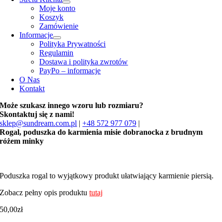
Moje konto
Koszyk
Zamówienie
Informacje
Polityka Prywatności
Regulamin
Dostawa i polityka zwrotów
PayPo – informacje
O Nas
Kontakt
Może szukasz innego wzoru lub rozmiaru?
Skontaktuj się z nami!
sklep@sundream.com.pl
|
+48 572 977 079
|
Rogal, poduszka do karmienia misie dobranocka z brudnym
różem minky
Poduszka rogal to wyjątkowy produkt ułatwiający karmienie piersią.
Zobacz pełny opis produktu
tutaj
50,00
zł