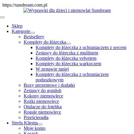
Skip
https://sundream.com.pl
to
content
Toggle
Navigation
Sklep
Kategorie
Bestsellery
Komplety do łóżeczka
Komplety do łóżeczka z ochraniaczem z sercem
Zestawy do łóżeczka z muślinem
Komplety do łóżeczka velvetem
Komplety do łóżeczka warkoczem
W zestawie taniej
Komplety do łóżeczka z ochraniaczem
poduszkowym
Boxy prezentowe i dodatki
Zestawy do gondoli
Kokony niemowlęce
Rożki niemowlęce
Otulacze do fotelika
Rogale niemowlęce
Prześcieradła
Strefa Klienta
Moje konto
Koszyk