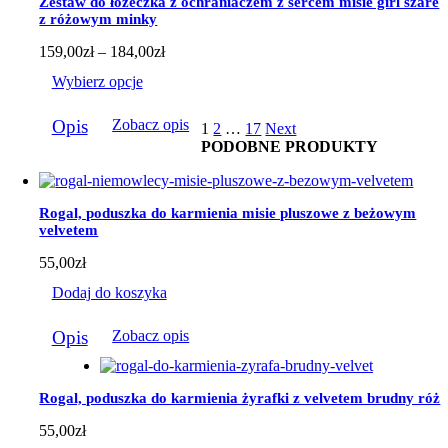
Zestaw do łóżeczka z ochraniaczem z sercem misie girl szare
na
z różowym minky
stronie
produktu
Zakres
159,00
zł
–
184,00
zł
cen:
Wybierz opcje
od
159,00zł
Ten
do
Opis
Zobacz opis
1
2
…
17
Next
produkt
184,00zł
PODOBNE PRODUKTY
ma
wiele
wariantów.
Opcje
Rogal, poduszka do karmienia misie pluszowe z beżowym
można
velvetem
wybrać
na
55,00
zł
stronie
produktu
Dodaj do koszyka
Opis
Zobacz opis
Rogal, poduszka do karmienia żyrafki z velvetem brudny róż
55,00
zł