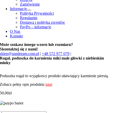
Zamówienie
Informacje
Polityka Prywatności
Regulamin
Dostawa i polityka zwrotów
PayPo – informacje
O Nas
Kontakt
Może szukasz innego wzoru lub rozmiaru?
Skontaktuj się z nami!
sklep@sundream.com.pl
|
+48 572 977 079
|
Rogal, poduszka do karmienia miki male główki z niebieskim
minky
Poduszka rogal to wyjątkowy produkt ułatwiający karmienie piersią.
Zobacz pełny opis produktu
tutaj
50,00
zł