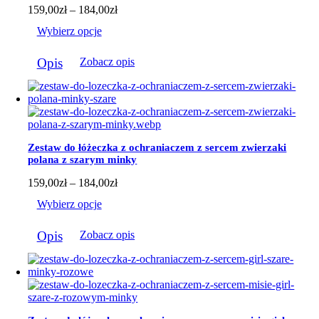
stronie
Zakres
159,00
zł
–
184,00
zł
produktu
cen:
Wybierz opcje
od
159,00zł
Ten
do
Opis
Zobacz opis
produkt
184,00zł
ma
wiele
wariantów.
Opcje
można
wybrać
Zestaw do łóżeczka z ochraniaczem z sercem zwierzaki
na
polana z szarym minky
stronie
produktu
Zakres
159,00
zł
–
184,00
zł
cen:
Wybierz opcje
od
159,00zł
Ten
do
Opis
Zobacz opis
produkt
184,00zł
ma
wiele
wariantów.
Opcje
można
wybrać