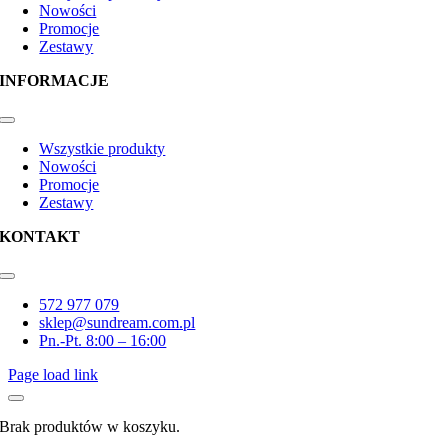
Nowości
Promocje
Zestawy
INFORMACJE
Toggle
Navigation
Wszystkie produkty
Nowości
Promocje
Zestawy
KONTAKT
Toggle
Navigation
572 977 079
sklep@sundream.com.pl
Pn.-Pt. 8:00 – 16:00
Page load link
Brak produktów w koszyku.