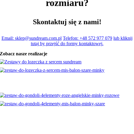
rozmiaru?
Skontaktuj się z nami!
Email: sklep@sundream.com.pl
Telefon: +48 572 977 079
lub kliknij
tutaj by przejść do formy kontaktowej.
Zobacz nasze realizacje