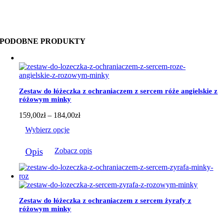
PODOBNE PRODUKTY
Zestaw do łóżeczka z ochraniaczem z sercem róże angielskie z
różowym minky
Zakres
159,00
zł
–
184,00
zł
cen:
Wybierz opcje
od
159,00zł
Ten
do
Opis
Zobacz opis
produkt
184,00zł
ma
wiele
wariantów.
Opcje
można
Zestaw do łóżeczka z ochraniaczem z sercem żyrafy z
wybrać
różowym minky
na