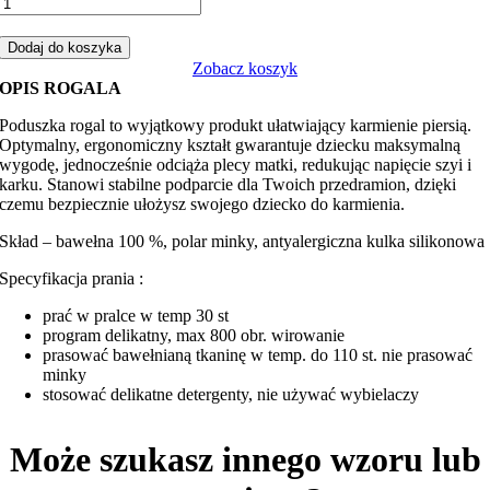
ilość
Rogal,
poduszka
Dodaj do koszyka
do
Zobacz koszyk
karmienia
OPIS ROGALA
miki
male
Poduszka rogal to wyjątkowy produkt ułatwiający karmienie piersią.
główki
Optymalny, ergonomiczny kształt gwarantuje dziecku maksymalną
z
wygodę, jednocześnie odciąża plecy matki, redukując napięcie szyi i
niebieskim
karku. Stanowi stabilne podparcie dla Twoich przedramion, dzięki
minky
czemu bezpiecznie ułożysz swojego dziecko do karmienia.
Skład – bawełna 100 %, polar minky, antyalergiczna kulka silikonowa
Specyfikacja prania :
prać w pralce w temp 30 st
program delikatny, max 800 obr. wirowanie
prasować bawełnianą tkaninę w temp. do 110 st. nie prasować
minky
stosować delikatne detergenty, nie używać wybielaczy
Może szukasz innego wzoru lub