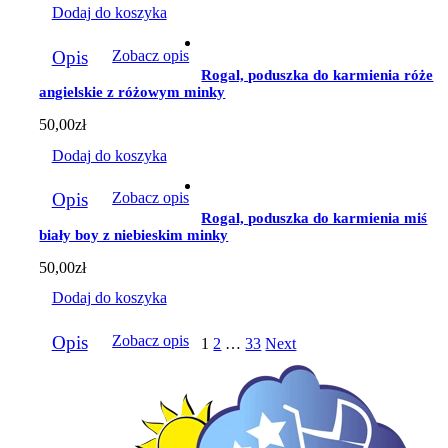
Dodaj do koszyka
Opis
Zobacz opis
Rogal, poduszka do karmienia róże
angielskie z różowym minky
50,00
zł
Dodaj do koszyka
Opis
Zobacz opis
Rogal, poduszka do karmienia miś
biały boy z niebieskim minky
50,00
zł
Dodaj do koszyka
Opis
Zobacz opis
1
2
…
33
Next