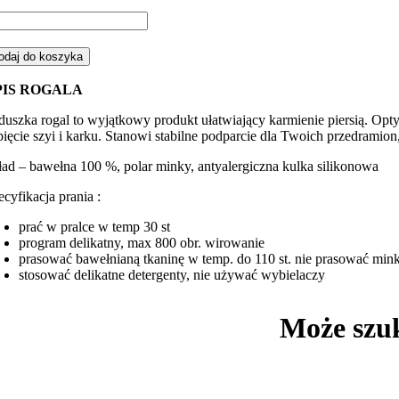
ść
gal,
duszka
odaj do koszyka
rmienia
PIS ROGALA
nozaury
duszka rogal to wyjątkowy produkt ułatwiający karmienie piersią. Op
ętowym
pięcie szyi i karku. Stanowi stabilne podparcie dla Twoich przedramio
nky
ład – bawełna 100 %, polar minky, antyalergiczna kulka silikonowa
ecyfikacja prania :
prać w pralce w temp 30 st
program delikatny, max 800 obr. wirowanie
prasować bawełnianą tkaninę w temp. do 110 st. nie prasować min
stosować delikatne detergenty, nie używać wybielaczy
Może szu