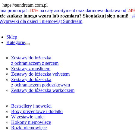
Skip
https://sundream.com.pl
to
tnia promocja!
-10%
na cały asortyment oraz darmowa dostawa od
249 
content
że szukasz innego wzoru lub rozmiaru? Skontaktuj się z nami!
|
s
oggle
avigation
Sklep
Kategorie
Zestawy do łóżeczka
z ochraniaczem z sercem
Zestawy z muślinem
Zestawy do łóżeczka velvetem
Zestawy do łóżeczka
z ochraniaczem poduszkowym
Zestawy do łóżeczka warkoczem
Bestsellery i nowości
Boxy prezentowe i dodatki
W zestawie taniej
Kokony niemowlęce
Rożki niemowlęce