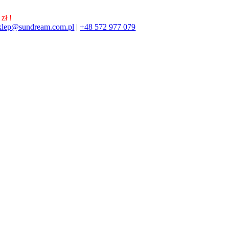
zł !
klep@sundream.com.pl
|
+48 572 977 079
572 977 079
SKLEP@SUNDREAM.PL