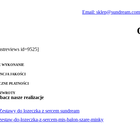
Email: sklep@sundream.com
rustreviews id=9525]
E WYKONANIE
NCJA JAKOŚCI
CZNE PŁATNOŚCI
 ZWROTY
bacz nasze realizacje