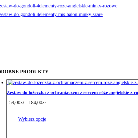
ODOBNE PRODUKTY
Zestaw do łóżeczka z ochraniaczem z sercem róże angielskie z
Zakres
159,00
zł
–
184,00
zł
cen:
od
159,00zł
Wybierz opcje
do
184,00zł
Ten