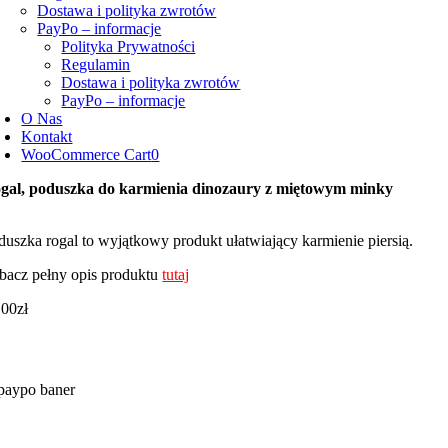
Dostawa i polityka zwrotów
PayPo – informacje
Polityka Prywatności
Regulamin
Dostawa i polityka zwrotów
PayPo – informacje
O Nas
Kontakt
WooCommerce Cart
0
gal, poduszka do karmienia dinozaury z miętowym minky
duszka rogal to wyjątkowy produkt ułatwiający karmienie piersią.
bacz pełny opis produktu
tutaj
,00
zł