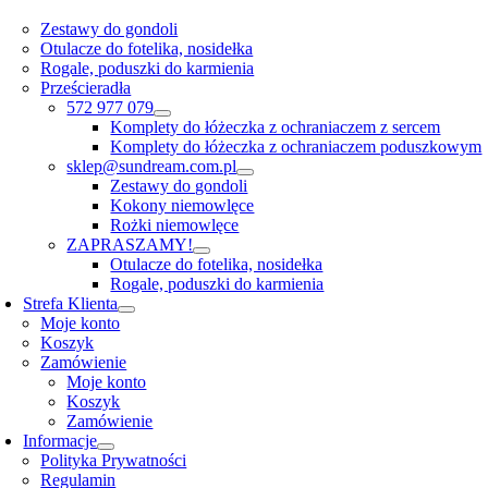
Zestawy do gondoli
Otulacze do fotelika, nosidełka
Rogale, poduszki do karmienia
Prześcieradła
572 977 079
Komplety do łóżeczka z ochraniaczem z sercem
Komplety do łóżeczka z ochraniaczem poduszkowym
sklep@sundream.com.pl
Zestawy do gondoli
Kokony niemowlęce
Rożki niemowlęce
ZAPRASZAMY!
Otulacze do fotelika, nosidełka
Rogale, poduszki do karmienia
Strefa Klienta
Moje konto
Koszyk
Zamówienie
Moje konto
Koszyk
Zamówienie
Informacje
Polityka Prywatności
Regulamin