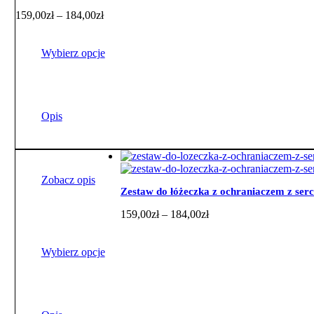
Zakres
159,00
zł
–
184,00
zł
cen:
od
159,00zł
Wybierz opcje
do
184,00zł
Ten
produkt
ma
Opis
wiele
wariantów.
Opcje
można
wybrać
Zobacz opis
na
Zestaw do łóżeczka z ochraniaczem z ser
stronie
Zakres
159,00
zł
–
184,00
zł
produktu
cen:
od
159,00zł
Wybierz opcje
do
184,00zł
Ten
produkt