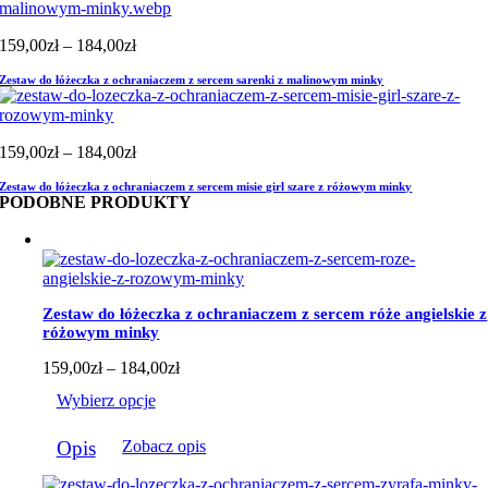
Zakres
159,00
zł
–
184,00
zł
cen:
Zestaw do łóżeczka z ochraniaczem z sercem sarenki z malinowym minky
od
159,00zł
do
184,00zł
Zakres
159,00
zł
–
184,00
zł
cen:
Zestaw do łóżeczka z ochraniaczem z sercem misie girl szare z różowym minky
od
PODOBNE PRODUKTY
159,00zł
do
184,00zł
Zestaw do łóżeczka z ochraniaczem z sercem róże angielskie z
różowym minky
Zakres
159,00
zł
–
184,00
zł
cen:
Wybierz opcje
od
159,00zł
Ten
do
Opis
Zobacz opis
produkt
184,00zł
ma