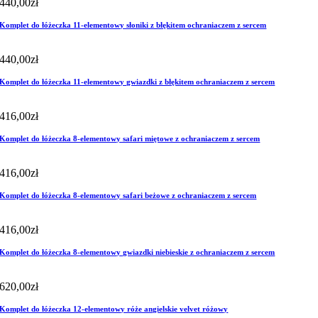
440,00
zł
Komplet do łóżeczka 11-elementowy słoniki z błękitem ochraniaczem z sercem
440,00
zł
Komplet do łóżeczka 11-elementowy gwiazdki z błękitem ochraniaczem z sercem
416,00
zł
Komplet do łóżeczka 8-elementowy safari miętowe z ochraniaczem z sercem
416,00
zł
Komplet do łóżeczka 8-elementowy safari beżowe z ochraniaczem z sercem
416,00
zł
Komplet do łóżeczka 8-elementowy gwiazdki niebieskie z ochraniaczem z sercem
620,00
zł
Komplet do łóżeczka 12-elementowy róże angielskie velvet różowy