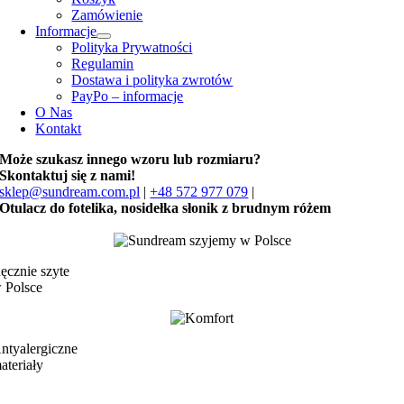
Zamówienie
Informacje
Polityka Prywatności
Regulamin
Dostawa i polityka zwrotów
PayPo – informacje
O Nas
Kontakt
Może szukasz innego wzoru lub rozmiaru?
Skontaktuj się z nami!
sklep@sundream.com.pl
|
+48 572 977 079
|
Otulacz do fotelika, nosidełka słonik z brudnym różem
ęcznie szyte
 Polsce
ntyalergiczne
ateriały