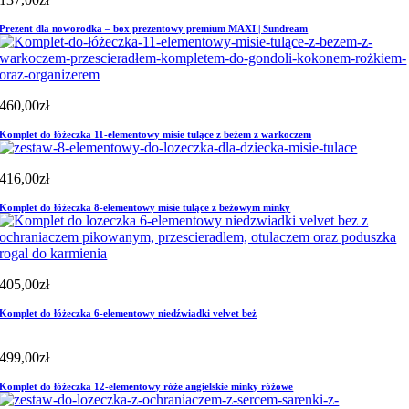
Prezent dla noworodka – box prezentowy premium MAXI | Sundream
460,00
zł
Komplet do łóżeczka 11-elementowy misie tulące z beżem z warkoczem
416,00
zł
Komplet do łóżeczka 8-elementowy misie tulące z beżowym minky
405,00
zł
Komplet do łóżeczka 6-elementowy niedźwiadki velvet beż
499,00
zł
Komplet do łóżeczka 12-elementowy róże angielskie minky różowe