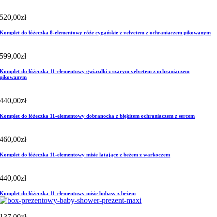
520,00
zł
Komplet do łóżeczka 8-elementowy róże cygańskie z velvetem z ochraniaczem pikowanym
599,00
zł
Komplet do łóżeczka 11-elementowy gwiazdki z szarym velvetem z ochraniaczem
pikowanym
440,00
zł
Komplet do łóżeczka 11-elementowy dobranocka z błękitem ochraniaczem z sercem
460,00
zł
Komplet do łóżeczka 11-elementowy misie latające z beżem z warkoczem
440,00
zł
Komplet do łóżeczka 11-elementowy misie bobasy z beżem
137,00
zł