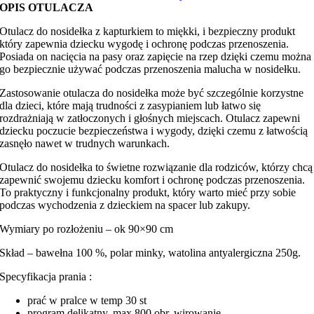
OPIS OTULACZA
Otulacz do nosidełka z kapturkiem to miękki, i bezpieczny produkt
który zapewnia dziecku wygodę i ochronę podczas przenoszenia.
Posiada on nacięcia na pasy oraz zapięcie na rzep dzięki czemu można
go bezpiecznie używać podczas przenoszenia malucha w nosidełku.
Zastosowanie otulacza do nosidełka może być szczególnie korzystne
dla dzieci, które mają trudności z zasypianiem lub łatwo się
rozdrażniają w zatłoczonych i głośnych miejscach. Otulacz zapewni
dziecku poczucie bezpieczeństwa i wygody, dzięki czemu z łatwością
zasnęło nawet w trudnych warunkach.
Otulacz do nosidełka to świetne rozwiązanie dla rodziców, którzy chcą
zapewnić swojemu dziecku komfort i ochronę podczas przenoszenia.
To praktyczny i funkcjonalny produkt, który warto mieć przy sobie
podczas wychodzenia z dzieckiem na spacer lub zakupy.
Wymiary po rozłożeniu – ok 90×90 cm
Skład – bawełna 100 %, polar minky, watolina antyalergiczna 250g.
Specyfikacja prania :
prać w pralce w temp 30 st
program delikatny, max 800 obr. wirowanie