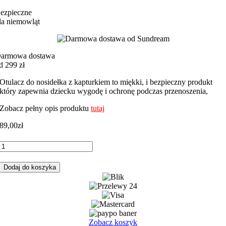
ezpieczne
la niemowląt
armowa dostawa
d 299 zł
Otulacz do nosidełka z kapturkiem to miękki, i bezpieczny produkt
który zapewnia dziecku wygodę i ochronę podczas przenoszenia,
Zobacz pełny opis produktu
tutaj
89,00
zł
ilość
Otulacz
do
Dodaj do koszyka
fotelika,
nosidełka
słonik
z
brudnym
różem
Zobacz koszyk