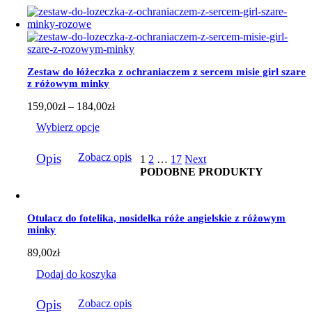
ma
wiele
wariantów.
Opcje
można
wybrać
Zestaw do łóżeczka z ochraniaczem z sercem misie girl szare
na
z różowym minky
stronie
produktu
Zakres
159,00
zł
–
184,00
zł
cen:
Wybierz opcje
od
159,00zł
Ten
do
Opis
Zobacz opis
1
2
…
17
Next
produkt
184,00zł
PODOBNE PRODUKTY
ma
wiele
wariantów.
Opcje
Otulacz do fotelika, nosidełka róże angielskie z różowym
można
minky
wybrać
na
89,00
zł
stronie
produktu
Dodaj do koszyka
Opis
Zobacz opis