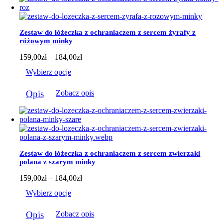
wiele
wariantów.
Opcje
można
Zestaw do łóżeczka z ochraniaczem z sercem żyrafy z
wybrać
różowym minky
na
stronie
Zakres
159,00
zł
–
184,00
zł
produktu
cen:
Wybierz opcje
od
159,00zł
Ten
do
Opis
Zobacz opis
produkt
184,00zł
ma
wiele
wariantów.
Opcje
można
wybrać
Zestaw do łóżeczka z ochraniaczem z sercem zwierzaki
na
polana z szarym minky
stronie
produktu
Zakres
159,00
zł
–
184,00
zł
cen:
Wybierz opcje
od
159,00zł
Ten
do
Opis
Zobacz opis
produkt
184,00zł