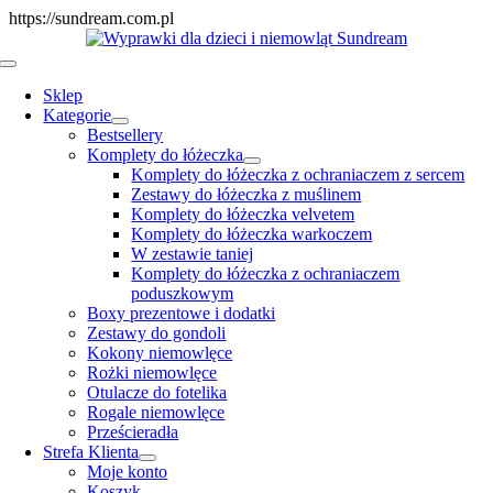
Skip
https://sundream.com.pl
to
content
Toggle
Navigation
Sklep
Kategorie
Bestsellery
Komplety do łóżeczka
Komplety do łóżeczka z ochraniaczem z sercem
Zestawy do łóżeczka z muślinem
Komplety do łóżeczka velvetem
Komplety do łóżeczka warkoczem
W zestawie taniej
Komplety do łóżeczka z ochraniaczem
poduszkowym
Boxy prezentowe i dodatki
Zestawy do gondoli
Kokony niemowlęce
Rożki niemowlęce
Otulacze do fotelika
Rogale niemowlęce
Prześcieradła
Strefa Klienta
Moje konto
Koszyk