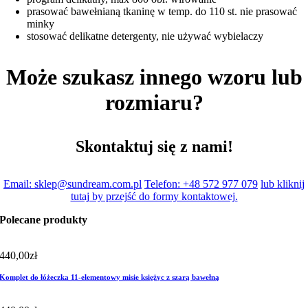
prasować bawełnianą tkaninę w temp. do 110 st. nie prasować
minky
stosować delikatne detergenty, nie używać wybielaczy
Może szukasz innego wzoru lub
rozmiaru?
Skontaktuj się z nami!
Email: sklep@sundream.com.pl
Telefon: +48 572 977 079
lub kliknij
tutaj by przejść do formy kontaktowej.
Polecane produkty
440,00
zł
Komplet do łóżeczka 11-elementowy misie księżyc z szarą bawełną