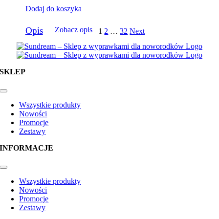
Dodaj do koszyka
Opis
Zobacz opis
1
2
…
32
Next
SKLEP
Toggle
Navigation
Wszystkie produkty
Nowości
Promocje
Zestawy
INFORMACJE
Toggle
Navigation
Wszystkie produkty
Nowości
Promocje
Zestawy