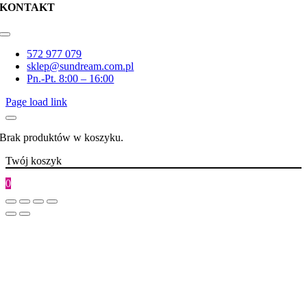
KONTAKT
Toggle
Navigation
572 977 079
sklep@sundream.com.pl
Pn.-Pt. 8:00 – 16:00
Page load link
Brak produktów w koszyku.
Twój koszyk
0
Go
to
Top