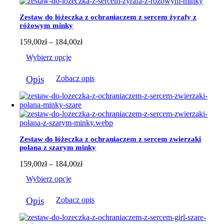
Opcje
można
Zestaw do łóżeczka z ochraniaczem z sercem żyrafy z
wybrać
różowym minky
na
stronie
Zakres
159,00
zł
–
184,00
zł
produktu
cen:
Wybierz opcje
od
159,00zł
Ten
do
Opis
Zobacz opis
produkt
184,00zł
ma
wiele
wariantów.
Opcje
można
wybrać
Zestaw do łóżeczka z ochraniaczem z sercem zwierzaki
na
polana z szarym minky
stronie
produktu
Zakres
159,00
zł
–
184,00
zł
cen:
Wybierz opcje
od
159,00zł
Ten
do
Opis
Zobacz opis
produkt
184,00zł
ma
wiele