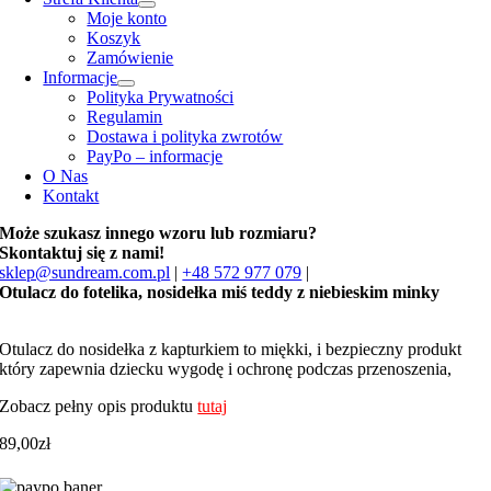
Moje konto
Koszyk
Zamówienie
Informacje
Polityka Prywatności
Regulamin
Dostawa i polityka zwrotów
PayPo – informacje
O Nas
Kontakt
Może szukasz innego wzoru lub rozmiaru?
Skontaktuj się z nami!
sklep@sundream.com.pl
|
+48 572 977 079
|
Otulacz do fotelika, nosidełka miś teddy z niebieskim minky
Otulacz do nosidełka z kapturkiem to miękki, i bezpieczny produkt
który zapewnia dziecku wygodę i ochronę podczas przenoszenia,
Zobacz pełny opis produktu
tutaj
89,00
zł