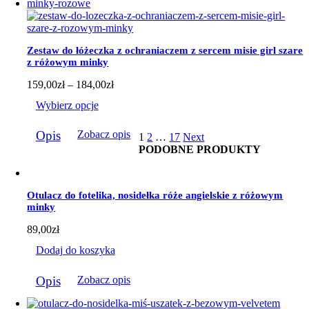
wariantów.
Opcje
można
wybrać
Zestaw do łóżeczka z ochraniaczem z sercem misie girl szare
na
z różowym minky
stronie
produktu
Zakres
159,00
zł
–
184,00
zł
cen:
Wybierz opcje
od
159,00zł
Ten
do
Opis
Zobacz opis
1
2
…
17
Next
produkt
184,00zł
PODOBNE PRODUKTY
ma
wiele
wariantów.
Opcje
Otulacz do fotelika, nosidełka róże angielskie z różowym
można
minky
wybrać
na
89,00
zł
stronie
produktu
Dodaj do koszyka
Opis
Zobacz opis