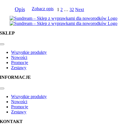
Opis
Zobacz opis
1
2
…
32
Next
SKLEP
Toggle
Navigation
Wszystkie produkty
Nowości
Promocje
Zestawy
INFORMACJE
Toggle
Navigation
Wszystkie produkty
Nowości
Promocje
Zestawy
KONTAKT