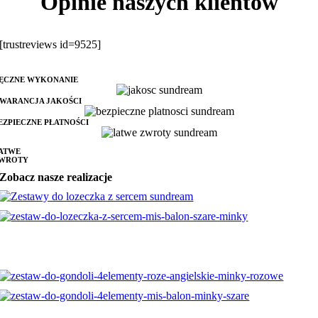
Opinie naszych klientów
[trustreviews id=9525]
ĘCZNE WYKONANIE
WARANCJA JAKOŚCI
EZPIECZNE PŁATNOŚCI
ATWE
WROTY
Zobacz nasze realizacje