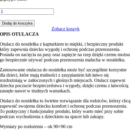
ilość
Otulacz
do
Dodaj do koszyka
fotelika,
Zobacz koszyk
nosidełka
OPIS OTULACZA
miś
teddy
Otulacz do nosidełka z kapturkiem to miękki, i bezpieczny produkt
z
który zapewnia dziecku wygodę i ochronę podczas przenoszenia.
niebieskim
Posiada on nacięcia na pasy oraz zapięcie na rzep dzięki czemu można
minky
go bezpiecznie używać podczas przenoszenia malucha w nosidełku.
Zastosowanie otulacza do nosidełka może być szczególnie korzystne
dla dzieci, które mają trudności z zasypianiem lub łatwo się
rozdrażniają w zatłoczonych i głośnych miejscach. Otulacz zapewni
dziecku poczucie bezpieczeństwa i wygody, dzięki czemu z łatwością
zasnęło nawet w trudnych warunkach.
Otulacz do nosidełka to świetne rozwiązanie dla rodziców, którzy chcą
zapewnić swojemu dziecku komfort i ochronę podczas przenoszenia.
To praktyczny i funkcjonalny produkt, który warto mieć przy sobie
podczas wychodzenia z dzieckiem na spacer lub zakupy.
Wymiary po rozłożeniu – ok 90×90 cm