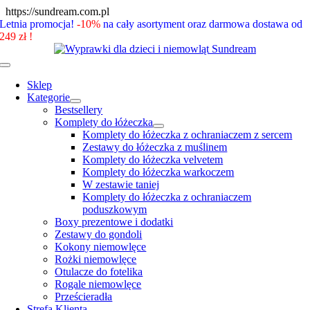
Skip
https://sundream.com.pl
to
Letnia promocja!
-10%
na cały asortyment oraz darmowa dostawa od
content
249 zł !
Toggle
Navigation
Sklep
Kategorie
Bestsellery
Komplety do łóżeczka
Komplety do łóżeczka z ochraniaczem z sercem
Zestawy do łóżeczka z muślinem
Komplety do łóżeczka velvetem
Komplety do łóżeczka warkoczem
W zestawie taniej
Komplety do łóżeczka z ochraniaczem
poduszkowym
Boxy prezentowe i dodatki
Zestawy do gondoli
Kokony niemowlęce
Rożki niemowlęce
Otulacze do fotelika
Rogale niemowlęce
Prześcieradła
Strefa Klienta