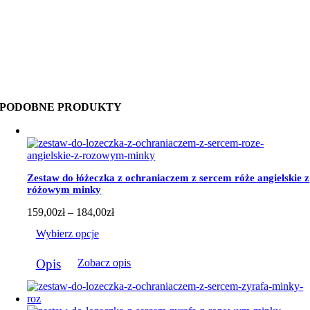
PODOBNE PRODUKTY
Zestaw do łóżeczka z ochraniaczem z sercem róże angielskie z
różowym minky
Zakres
159,00
zł
–
184,00
zł
cen:
Wybierz opcje
od
159,00zł
Ten
do
Opis
Zobacz opis
produkt
184,00zł
ma
wiele
wariantów.