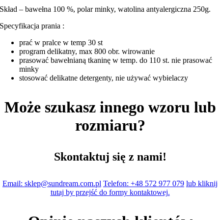
Skład – bawełna 100 %, polar minky, watolina antyalergiczna 250g.
Specyfikacja prania :
prać w pralce w temp 30 st
program delikatny, max 800 obr. wirowanie
prasować bawełnianą tkaninę w temp. do 110 st. nie prasować
minky
stosować delikatne detergenty, nie używać wybielaczy
Może szukasz innego wzoru lub
rozmiaru?
Skontaktuj się z nami!
Email: sklep@sundream.com.pl
Telefon: +48 572 977 079
lub kliknij
tutaj by przejść do formy kontaktowej.