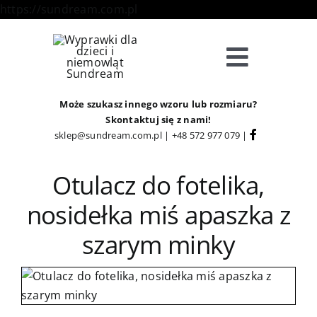
Skip
https://sundream.com.pl
to
content
Toggle
Navigat
Sklep
Może szukasz innego wzoru lub rozmiaru?
Skontaktuj się z nami!
sklep@sundream.com.pl
|
+48 572 977 079
|
Kategorie
Otulacz do fotelika,
Strefa Klienta
nosidełka miś apaszka z
szarym minky
Informacje
O Nas