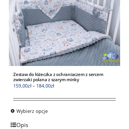
Opcje
można
wybrać
na
stronie
produktu
Zestaw do łóżeczka z ochraniaczem z sercem
zwierzaki polana z szarym minky
Zakres
159,00
zł
–
184,00
zł
cen:
od
159,00zł
Wybierz opcje
do
Ten
184,00zł
Opis