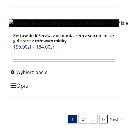
produkt
ma
wiele
wariantów.
Opcje
Zestaw do łóżeczka z ochraniaczem z sercem misie
można
girl szare z różowym minky
wybrać
Zakres
159,00
zł
–
184,00
zł
na
cen:
stronie
od
produktu
159,00zł
Wybierz opcje
do
Ten
184,00zł
Opis
produkt
ma
wiele
wariantów.
1
2
…
17
Next
Opcje