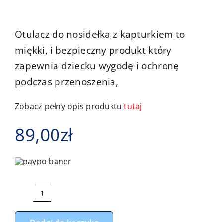
Kontakt
Otulacz do nosidełka z kapturkiem to
miękki, i bezpieczny produkt który
zapewnia dziecku wygodę i ochronę
podczas przenoszenia,
Zobacz pełny opis produktu
tutaj
89,00
zł
ilość
Otulacz