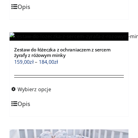
Ten
184,00zł
Opis
produkt
ma
wiele
wariantów.
Opcje
Zestaw do łóżeczka z ochraniaczem z sercem
można
żyrafy z różowym minky
wybrać
Zakres
159,00
zł
–
184,00
zł
na
cen:
stronie
od
produktu
159,00zł
Wybierz opcje
do
Ten
184,00zł
Opis
produkt
ma
wiele
wariantów.