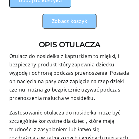
Dodaj do koszyka
do
fotelika,
nosidełka
Zobacz koszyk
miś
apaszka
OPIS OTULACZA
z
szarym
Otulacz do nosidełka z kapturkiem to miękki, i
minky
bezpieczny produkt który zapewnia dziecku
wygodę i ochronę podczas przenoszenia. Posiada
on nacięcia na pasy oraz zapięcie na rzep dzięki
czemu można go bezpiecznie używać podczas
przenoszenia malucha w nosidełku.
Zastosowanie otulacza do nosidełka może być
szczególnie korzystne dla dzieci, które mają
trudności z zasypianiem lub łatwo się
rozdrażniają w zatłoczonych i głośnych miejscach.