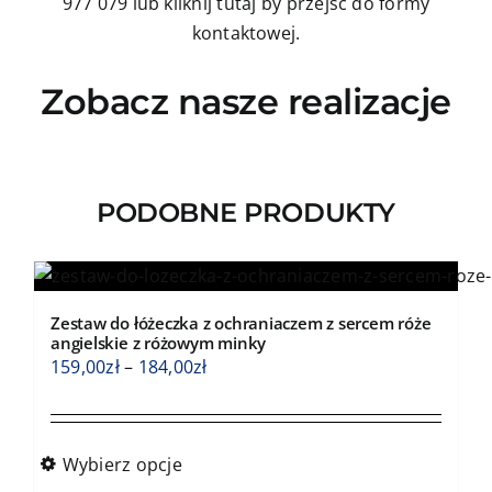
977 079
lub kliknij tutaj by przejść do formy
kontaktowej.
Zobacz nasze realizacje
PODOBNE PRODUKTY
Zestaw do łóżeczka z ochraniaczem z sercem róże
angielskie z różowym minky
Zakres
159,00
zł
–
184,00
zł
cen:
od
159,00zł
Wybierz opcje
do