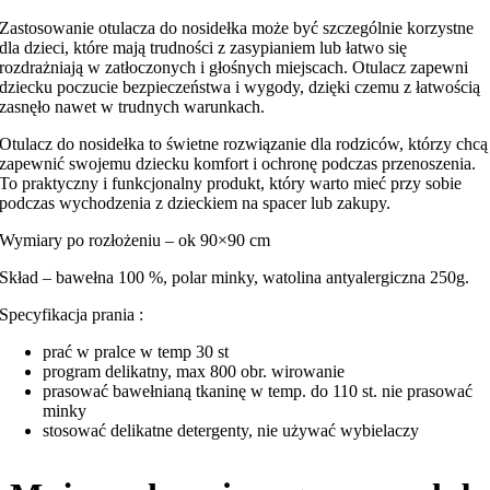
Zastosowanie otulacza do nosidełka może być szczególnie korzystne
dla dzieci, które mają trudności z zasypianiem lub łatwo się
rozdrażniają w zatłoczonych i głośnych miejscach. Otulacz zapewni
dziecku poczucie bezpieczeństwa i wygody, dzięki czemu z łatwością
zasnęło nawet w trudnych warunkach.
Otulacz do nosidełka to świetne rozwiązanie dla rodziców, którzy chcą
zapewnić swojemu dziecku komfort i ochronę podczas przenoszenia.
To praktyczny i funkcjonalny produkt, który warto mieć przy sobie
podczas wychodzenia z dzieckiem na spacer lub zakupy.
Wymiary po rozłożeniu – ok 90×90 cm
Skład – bawełna 100 %, polar minky, watolina antyalergiczna 250g.
Specyfikacja prania :
prać w pralce w temp 30 st
program delikatny, max 800 obr. wirowanie
prasować bawełnianą tkaninę w temp. do 110 st. nie prasować
minky
stosować delikatne detergenty, nie używać wybielaczy