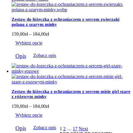
wariantów.
Opcje
można
wybrać
Zestaw do łóżeczka z ochraniaczem z sercem zwierzaki
na
polana z szarym minky
stronie
produktu
Zakres
159,00
zł
–
184,00
zł
cen:
Wybierz opcje
od
159,00zł
Ten
do
Opis
Zobacz opis
produkt
184,00zł
ma
wiele
wariantów.
Opcje
można
wybrać
Zestaw do łóżeczka z ochraniaczem z sercem misie girl szare
na
z różowym minky
stronie
produktu
Zakres
159,00
zł
–
184,00
zł
cen:
Wybierz opcje
od
159,00zł
Ten
do
Opis
Zobacz opis
1
2
…
17
Next
produkt
184,00zł