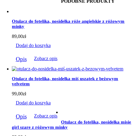
PODOBNE PRODUKTY
ma
wiele
wariantów.
Opcje
Otulacz do fotelika, nosidełka róże angielskie z różowym
można
minky
wybrać
na
89,00
zł
stronie
produktu
Dodaj do koszyka
Opis
Zobacz opis
Otulacz do fotelika, nosidełka miś uszatek z beżowym
velvetem
99,00
zł
Dodaj do koszyka
Opis
Zobacz opis
Otulacz do fotelika, nosidełka misie
girl szare z różowym minky