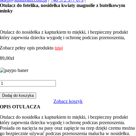
Otulacz do fotelika, nosidełka kwiaty magnolie z butelkowym
minky
Otulacz do nosidełka z kapturkiem to miękki, i bezpieczny produkt
który zapewnia dziecku wygodę i ochronę podczas przenoszenia,
Zobacz pełny opis produktu
tutaj
89,00
zł
ilość
Otulacz
do
Dodaj do koszyka
fotelika,
Zobacz koszyk
nosidełka
OPIS OTULACZA
kwiaty
magnolie
Otulacz do nosidełka z kapturkiem to miękki, i bezpieczny produkt
z
który zapewnia dziecku wygodę i ochronę podczas przenoszenia.
butelkowym
Posiada on nacięcia na pasy oraz zapięcie na rzep dzięki czemu można
minky
go bezpiecznie używać podczas przenoszenia malucha w nosidełku.