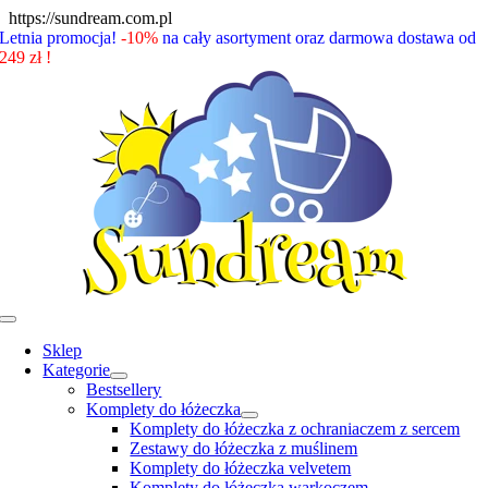
Skip
https://sundream.com.pl
to
Letnia promocja!
-10%
na cały asortyment oraz darmowa dostawa od
content
249 zł !
Toggle
Navigation
Sklep
Kategorie
Bestsellery
Komplety do łóżeczka
Komplety do łóżeczka z ochraniaczem z sercem
Zestawy do łóżeczka z muślinem
Komplety do łóżeczka velvetem
Komplety do łóżeczka warkoczem