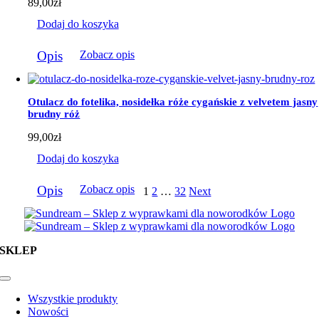
89,00
zł
Dodaj do koszyka
Opis
Zobacz opis
Otulacz do fotelika, nosidełka róże cygańskie z velvetem jasny
brudny róż
99,00
zł
Dodaj do koszyka
Opis
Zobacz opis
1
2
…
32
Next
SKLEP
Toggle
Navigation
Wszystkie produkty
Nowości