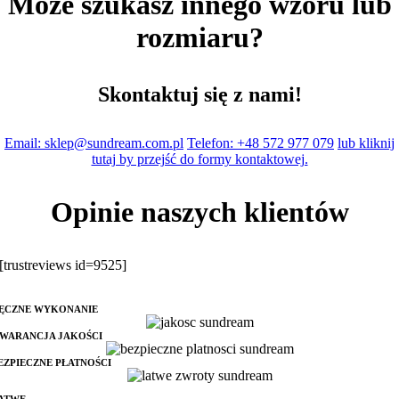
Może szukasz innego wzoru lub
rozmiaru?
Skontaktuj się z nami!
Email: sklep@sundream.com.pl
Telefon: +48 572 977 079
lub kliknij
tutaj by przejść do formy kontaktowej.
Opinie naszych klientów
[trustreviews id=9525]
ĘCZNE WYKONANIE
WARANCJA JAKOŚCI
EZPIECZNE PŁATNOŚCI
ATWE