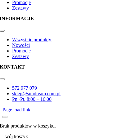
Promocje
Zestawy
INFORMACJE
Toggle
Navigation
Wszystkie produkty
Nowości
Promocje
Zestawy
KONTAKT
Toggle
Navigation
572 977 079
sklep@sundream.com.pl
Pn.-Pt. 8:00 – 16:00
Page load link
Brak produktów w koszyku.
Twój koszyk