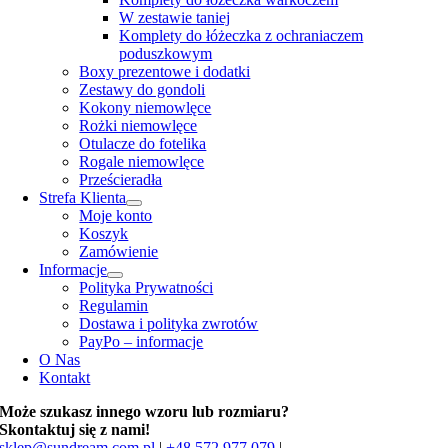
W zestawie taniej
Komplety do łóżeczka z ochraniaczem
poduszkowym
Boxy prezentowe i dodatki
Zestawy do gondoli
Kokony niemowlęce
Rożki niemowlęce
Otulacze do fotelika
Rogale niemowlęce
Prześcieradła
Strefa Klienta
Moje konto
Koszyk
Zamówienie
Informacje
Polityka Prywatności
Regulamin
Dostawa i polityka zwrotów
PayPo – informacje
O Nas
Kontakt
Może szukasz innego wzoru lub rozmiaru?
Skontaktuj się z nami!
sklep@sundream.com.pl
|
+48 572 977 079
|