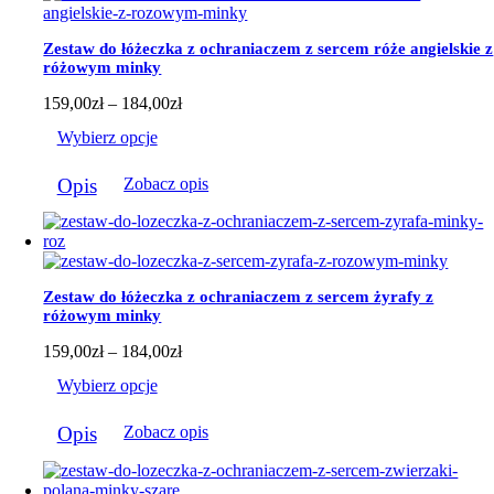
Zestaw do łóżeczka z ochraniaczem z sercem róże angielskie z
różowym minky
Zakres
159,00
zł
–
184,00
zł
cen:
Wybierz opcje
od
159,00zł
Ten
do
Opis
Zobacz opis
produkt
184,00zł
ma
wiele
wariantów.
Opcje
można
Zestaw do łóżeczka z ochraniaczem z sercem żyrafy z
wybrać
różowym minky
na
stronie
Zakres
159,00
zł
–
184,00
zł
produktu
cen:
Wybierz opcje
od
159,00zł
Ten
do
Opis
Zobacz opis
produkt
184,00zł
ma
wiele