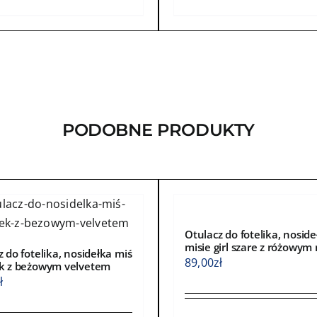
kt
produkt
ma
wiele
ntów.
wariantów.
Opcje
a
można
ć
wybrać
PODOBNE PRODUKTY
na
e
stronie
ktu
produktu
Otulacz do fotelika, noside
misie girl szare z różowym
 do fotelika, nosidełka miś
89,00
zł
k z beżowym velvetem
ł