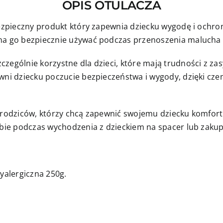
OPIS OTULACZA
różowym
minky
 bezpieczny produkt który zapewnia dziecku wygodę i ochr
żna go bezpiecznie używać podczas przenoszenia malucha 
zególnie korzystne dla dzieci, które mają trudności z zas
ewni dziecku poczucie bezpieczeństwa i wygody, dzięki cz
a rodziców, którzy chcą zapewnić swojemu dziecku komfor
obie podczas wychodzenia z dzieckiem na spacer lub zakup
tyalergiczna 250g.