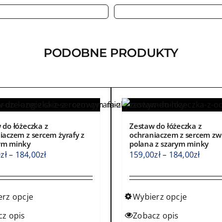
PODOBNE PRODUKTY
 do łóżeczka z
Zestaw do łóżeczka z
iaczem z sercem żyrafy z
ochraniaczem z sercem zw
ym minky
polana z szarym minky
Zakres
Zakre
0
zł
–
184,00
zł
159,00
zł
–
184,00
zł
cen:
cen:
od
od
159,00zł
159,0
erz opcje
Wybierz opcje
do
do
Ten
cz opis
Zobacz opis
184,00zł
184,0