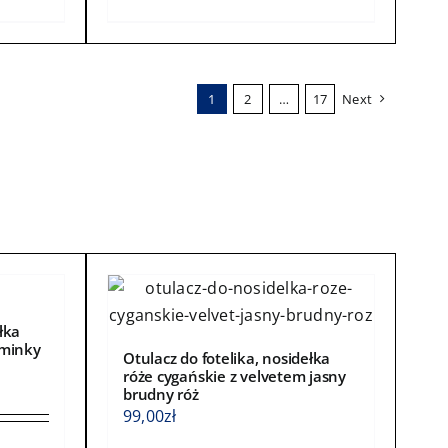
produkt
ma
wiele
wariantów.
1
2
…
17
Next
Opcje
można
wybrać
na
stronie
produktu
łka
 minky
Otulacz do fotelika, nosidełka
róże cygańskie z velvetem jasny
brudny róż
99,00
zł