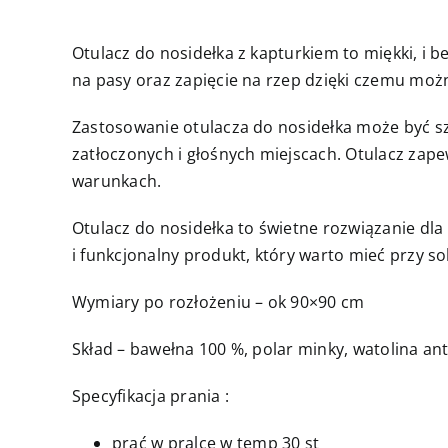
Otulacz do nosidełka z kapturkiem to miękki, i
na pasy oraz zapięcie na rzep dzięki czemu mo
Zastosowanie otulacza do nosidełka może być szc
zatłoczonych i głośnych miejscach. Otulacz zap
warunkach.
Otulacz do nosidełka to świetne rozwiązanie dl
i funkcjonalny produkt, który warto mieć przy s
Wymiary po rozłożeniu – ok 90×90 cm
Skład – bawełna 100 %, polar minky, watolina an
Specyfikacja prania :
prać w pralce w temp 30 st