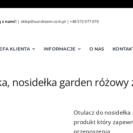
ę z nami!
|
sklep@sundream.com.pl
|
+48 572 977 079
EFA KLIENTA
INFORMACJE
O NAS
KONTAK
ika, nosidełka garden różow
Otulacz do nosidełka 
produkt który zapewn
przenoszenia,