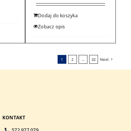
Dodaj do koszyka
Zobacz opis
1
2
…
32
Next
KONTAKT
572 977 079