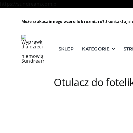
Skip
https://sundream.com.pl
to
content
Może szukasz innego wzoru lub rozmiaru? Skontaktuj si
SKLEP
KATEGORIE
STR
Otulacz do fotel