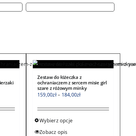
Zestaw do łóżeczka z
ierzaki
ochraniaczem z sercem misie girl
szare z różowym minky
s
Zakres
159,00
zł
–
184,00
zł
cen:
od
0zł
159,00zł
Wybierz opcje
do
Ten
Zobacz opis
0zł
184,00zł