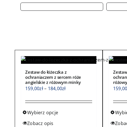
Zestaw do łóżeczka z
Zestaw
ochraniaczem z sercem róże
ochran
angielskie z różowym minky
różow
Zakres
159,00
zł
–
184,00
zł
159,0
cen:
od
159,00zł
Wybierz opcje
Wybi
do
Ten
Ten
Zobacz opis
Zoba
184,00zł