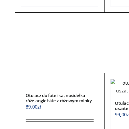
produkt
produ
ma
ma
wiele
wiele
wariantów.
waria
Opcje
Opcje
można
możn
wybrać
wybra
na
na
stronie
stroni
produktu
produ
Otulacz do fotelika, nosidełka
róże angielskie z różowym minky
Otulacz
89,00
zł
uszate
99,00
z