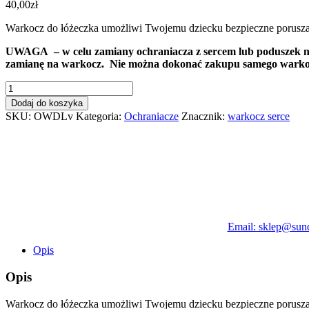
40,00
zł
Warkocz do łóżeczka umożliwi Twojemu dziecku bezpieczne poruszani
UWAGA – w celu zamiany ochraniacza z sercem lub poduszek na 
zamianę na warkocz. Nie można dokonać zakupu samego warko
ilość
Ochraniacz
Dodaj do koszyka
-
SKU:
OWDLv
Kategoria:
Ochraniacze
Znacznik:
warkocz serce
warkocz
we
wzorze
kompletu
do
łóżeczka
z
minky
(otrzymasz
Email: sklep@sun
warkocz
zamiast
Opis
ochraniacza
z
Opis
sercem)
Warkocz do łóżeczka umożliwi Twojemu dziecku bezpieczne poruszani