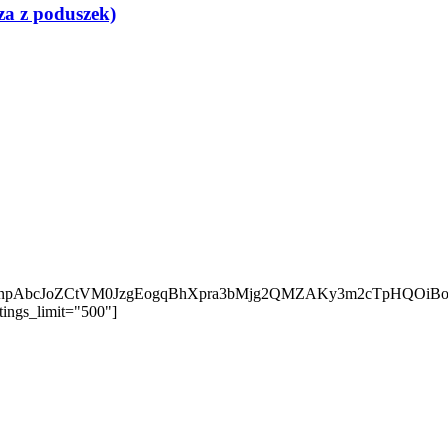
za z poduszek)
eBcnpAbcJoZCtVM0JzgEogqBhXpra3bMjg2QMZAKy3m2cTpHQO
tings_limit="500"]