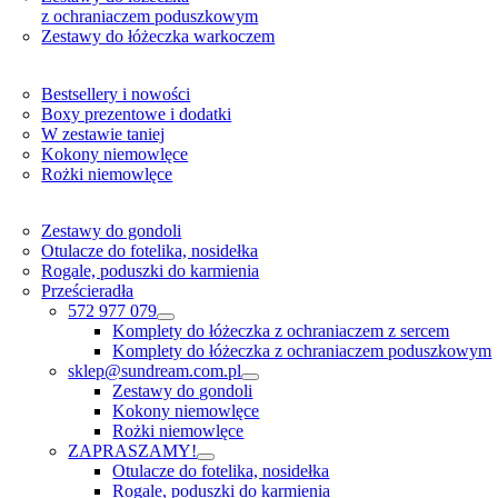
z ochraniaczem poduszkowym
Zestawy do łóżeczka warkoczem
Bestsellery i nowości
Boxy prezentowe i dodatki
W zestawie taniej
Kokony niemowlęce
Rożki niemowlęce
Zestawy do gondoli
Otulacze do fotelika, nosidełka
Rogale, poduszki do karmienia
Prześcieradła
572 977 079
Komplety do łóżeczka z ochraniaczem z sercem
Komplety do łóżeczka z ochraniaczem poduszkowym
sklep@sundream.com.pl
Zestawy do gondoli
Kokony niemowlęce
Rożki niemowlęce
ZAPRASZAMY!
Otulacze do fotelika, nosidełka
Rogale, poduszki do karmienia