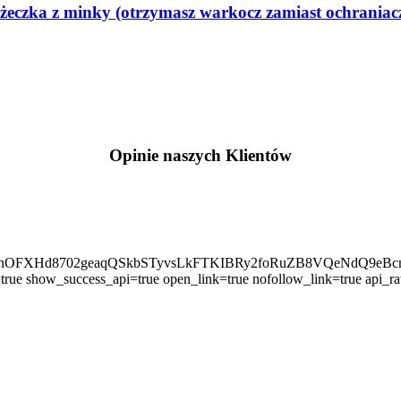
żeczka z minky (otrzymasz warkocz zamiast ochraniac
Opinie naszych Klientów
ZBfnOFXHd8702geaqQSkbSTyvsLkFTKIBRy2foRuZB8VQeNdQ9
rue show_success_api=true open_link=true nofollow_link=true api_ra