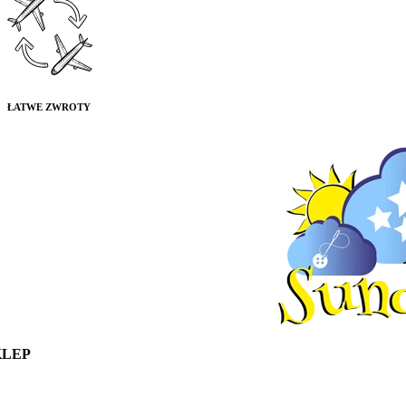
ŁATWE ZWROTY
KLEP
oggle