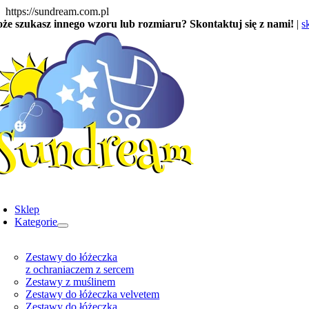
Skip
https://sundream.com.pl
to
że szukasz innego wzoru lub rozmiaru? Skontaktuj się z nami!
|
s
content
oggle
avigation
Sklep
Kategorie
Zestawy do łóżeczka
z ochraniaczem z sercem
Zestawy z muślinem
Zestawy do łóżeczka velvetem
Zestawy do łóżeczka