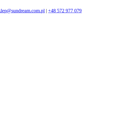
klep@sundream.com.pl
|
+48 572 977 079
572 977 079