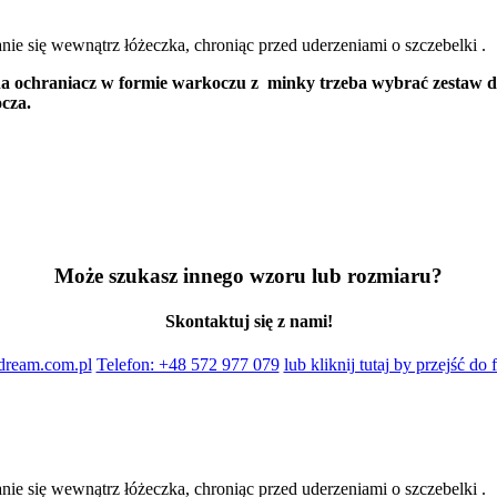
e się wewnątrz łóżeczka, chroniąc przed uderzeniami o szczebelki .
ochraniacz w formie warkoczu z minky trzeba wybrać zestaw do ł
cza.
Może szukasz innego wzoru lub rozmiaru?
Skontaktuj się z nami!
dream.com.pl
Telefon: +48 572 977 079
lub kliknij tutaj by przejść d
e się wewnątrz łóżeczka, chroniąc przed uderzeniami o szczebelki .