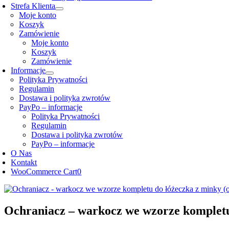
Strefa Klienta
Moje konto
Koszyk
Zamówienie
Moje konto
Koszyk
Zamówienie
Informacje
Polityka Prywatności
Regulamin
Dostawa i polityka zwrotów
PayPo – informacje
Polityka Prywatności
Regulamin
Dostawa i polityka zwrotów
PayPo – informacje
O Nas
Kontakt
WooCommerce Cart
0
Ochraniacz – warkocz we wzorze kompletu