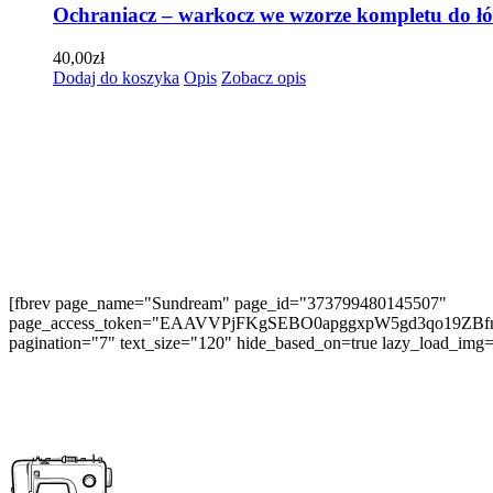
Ochraniacz – warkocz we wzorze kompletu do łó
40,00
zł
Dodaj do koszyka
Opis
Zobacz opis
[fbrev page_name="Sundream" page_id="373799480145507"
page_access_token="EAAVVPjFKgSEBO0apggxpW5gd3qo19
pagination="7" text_size="120" hide_based_on=true lazy_load_img=t