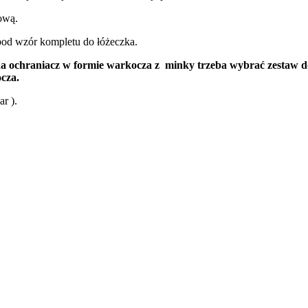
nową.
pod wzór kompletu do łóżeczka.
ochraniacz w formie warkocza z minky trzeba wybrać zestaw do ł
cza.
r ).