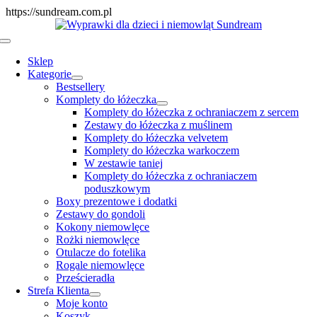
Skip
https://sundream.com.pl
to
content
Toggle
Navigation
Sklep
Kategorie
Bestsellery
Komplety do łóżeczka
Komplety do łóżeczka z ochraniaczem z sercem
Zestawy do łóżeczka z muślinem
Komplety do łóżeczka velvetem
Komplety do łóżeczka warkoczem
W zestawie taniej
Komplety do łóżeczka z ochraniaczem
poduszkowym
Boxy prezentowe i dodatki
Zestawy do gondoli
Kokony niemowlęce
Rożki niemowlęce
Otulacze do fotelika
Rogale niemowlęce
Prześcieradła
Strefa Klienta
Moje konto
Koszyk