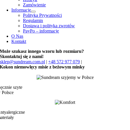
Zamówienie
Informacje
Polityka Prywatności
Regulamin
Dostawa i polityka zwrotów
PayPo – informacje
O Nas
Kontakt
Może szukasz innego wzoru lub rozmiaru?
Skontaktuj się z nami!
sklep@sundream.com.pl
|
+48 572 977 079
|
Kokon niemowlęcy misie z beżowym minky
ęcznie szyte
 Polsce
ntyalergiczne
ateriały