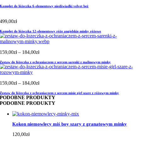
Komplet do łóżeczka 6-elementowy niedźwiadki velvet beż
499,00
zł
Komplet do łóżeczka 12-elementowy róże angielskie minky różowe
Zakres
159,00
zł
–
184,00
zł
cen:
Zestaw do łóżeczka z ochraniaczem z sercem sarenki z malinowym minky
od
159,00zł
do
184,00zł
Zakres
159,00
zł
–
184,00
zł
cen:
Zestaw do łóżeczka z ochraniaczem z sercem misie girl szare z różowym minky
od
PODOBNE PRODUKTY
159,00zł
PODOBNE PRODUKTY
do
184,00zł
Kokon niemowlęcy miś boy szary z granatowym minky
120,00
zł