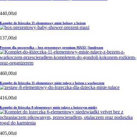
440,00
zł
Komplet do łóżeczka 11-elementowy misie bobasy z beżem
137,00
zł
Prezent dla noworodka – box prezentowy premium MAXI | Sundream
460,00
zł
Komplet do łóżeczka 11-elementowy misie tulące z beżem z warkoczem
416,00
zł
Komplet do łóżeczka 8-elementowy misie tulące z beżowym minky
405,00
zł