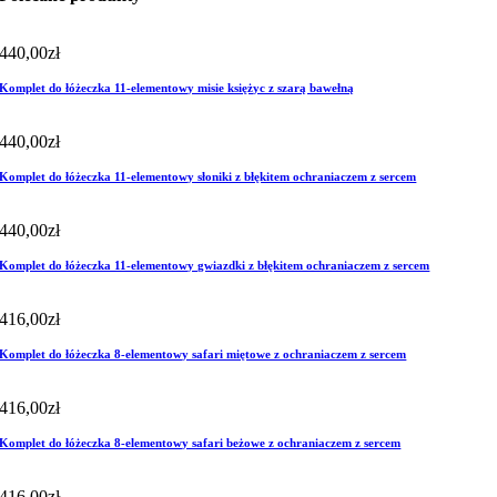
440,00
zł
Komplet do łóżeczka 11-elementowy misie księżyc z szarą bawełną
440,00
zł
Komplet do łóżeczka 11-elementowy słoniki z błękitem ochraniaczem z sercem
440,00
zł
Komplet do łóżeczka 11-elementowy gwiazdki z błękitem ochraniaczem z sercem
416,00
zł
Komplet do łóżeczka 8-elementowy safari miętowe z ochraniaczem z sercem
416,00
zł
Komplet do łóżeczka 8-elementowy safari beżowe z ochraniaczem z sercem
416,00
zł