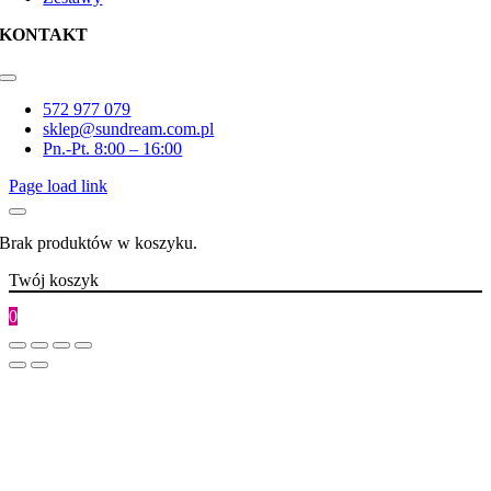
KONTAKT
Toggle
Navigation
572 977 079
sklep@sundream.com.pl
Pn.-Pt. 8:00 – 16:00
Page load link
Brak produktów w koszyku.
Twój koszyk
0
Go
to
Top