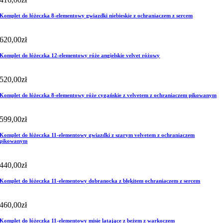
Komplet do łóżeczka 8-elementowy gwiazdki niebieskie z ochraniaczem z sercem
620,00
zł
Komplet do łóżeczka 12-elementowy róże angielskie velvet różowy
520,00
zł
Komplet do łóżeczka 8-elementowy róże cygańskie z velvetem z ochraniaczem pikowanym
599,00
zł
Komplet do łóżeczka 11-elementowy gwiazdki z szarym velvetem z ochraniaczem
pikowanym
440,00
zł
Komplet do łóżeczka 11-elementowy dobranocka z błękitem ochraniaczem z sercem
460,00
zł
Komplet do łóżeczka 11-elementowy misie latające z beżem z warkoczem