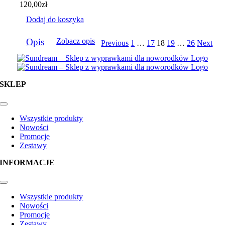
120,00
zł
Dodaj do koszyka
Opis
Zobacz opis
Previous
1
…
17
18
19
…
26
Next
SKLEP
Toggle
Navigation
Wszystkie produkty
Nowości
Promocje
Zestawy
INFORMACJE
Toggle
Navigation
Wszystkie produkty
Nowości
Promocje
Zestawy