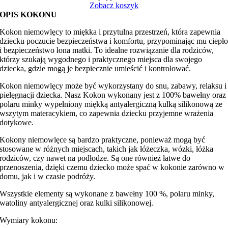
Zobacz koszyk
OPIS KOKONU
Kokon niemowlęcy to miękka i przytulna przestrzeń, która zapewnia
dziecku poczucie bezpieczeństwa i komfortu, przypominając mu ciepł
i bezpieczeństwo łona matki. To idealne rozwiązanie dla rodziców,
którzy szukają wygodnego i praktycznego miejsca dla swojego
dziecka, gdzie mogą je bezpiecznie umieścić i kontrolować.
Kokon niemowlęcy może być wykorzystany do snu, zabawy, relaksu i
pielęgnacji dziecka. Nasz Kokon wykonany jest z 100% bawełny oraz
polaru minky wypełniony miękką antyalergiczną kulką silikonową ze
wszytym materacykiem, co zapewnia dziecku przyjemne wrażenia
dotykowe.
Kokony niemowlęce są bardzo praktyczne, ponieważ mogą być
stosowane w różnych miejscach, takich jak łóżeczka, wózki, łóżka
rodziców, czy nawet na podłodze. Są one również łatwe do
przenoszenia, dzięki czemu dziecko może spać w kokonie zarówno w
domu, jak i w czasie podróży.
Wszystkie elementy są wykonane z bawełny 100 %, polaru minky,
watoliny antyalergicznej oraz kulki silikonowej.
Wymiary kokonu: