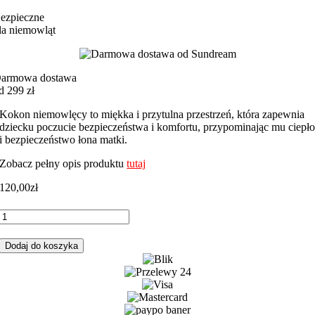
ezpieczne
la niemowląt
armowa dostawa
d 299 zł
Kokon niemowlęcy to miękka i przytulna przestrzeń, która zapewnia
dziecku poczucie bezpieczeństwa i komfortu, przypominając mu ciepł
i bezpieczeństwo łona matki.
Zobacz pełny opis produktu
tutaj
120,00
zł
ilość
Kokon
niemowlęcy
Dodaj do koszyka
misie
z
beżowym
minky