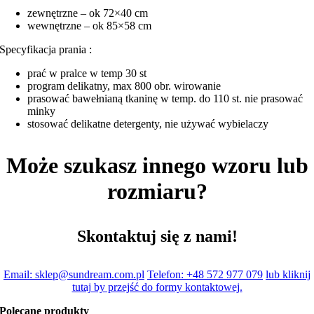
zewnętrzne – ok 72×40 cm
wewnętrzne – ok 85×58 cm
Specyfikacja prania :
prać w pralce w temp 30 st
program delikatny, max 800 obr. wirowanie
prasować bawełnianą tkaninę w temp. do 110 st. nie prasować
minky
stosować delikatne detergenty, nie używać wybielaczy
Może szukasz innego wzoru lub
rozmiaru?
Skontaktuj się z nami!
Email: sklep@sundream.com.pl
Telefon: +48 572 977 079
lub kliknij
tutaj by przejść do formy kontaktowej.
Polecane produkty