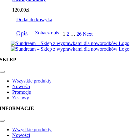
120,00
zł
Dodaj do koszyka
Opis
Zobacz opis
1
2
…
26
Next
SKLEP
Toggle
Navigation
Wszystkie produkty
Nowości
Promocje
Zestawy
INFORMACJE
Toggle
Navigation
Wszystkie produkty
Nowości