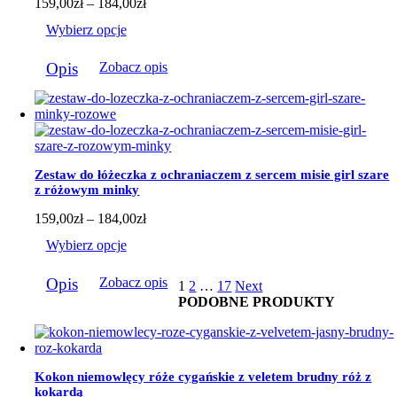
Zakres
159,00
zł
–
184,00
zł
cen:
Wybierz opcje
od
159,00zł
Ten
do
Opis
Zobacz opis
produkt
184,00zł
ma
wiele
wariantów.
Opcje
można
wybrać
Zestaw do łóżeczka z ochraniaczem z sercem misie girl szare
na
z różowym minky
stronie
produktu
Zakres
159,00
zł
–
184,00
zł
cen:
Wybierz opcje
od
159,00zł
Ten
do
Opis
Zobacz opis
1
2
…
17
Next
produkt
184,00zł
PODOBNE PRODUKTY
ma
wiele
wariantów.
Opcje
można
Kokon niemowlęcy róże cygańskie z veletem brudny róż z
wybrać
kokardą