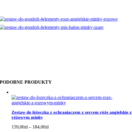
PODOBNE PRODUKTY
Zestaw do łóżeczka z ochraniaczem z sercem róże angielskie z
różowym minky
Zakres
159,00
zł
–
184,00
zł
cen: