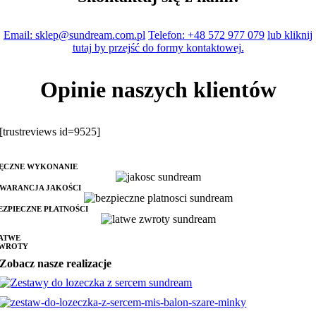
Email: sklep@sundream.com.pl
Telefon: +48 572 977 079
lub kliknij
tutaj by przejść do formy kontaktowej.
Opinie naszych klientów
[trustreviews id=9525]
ĘCZNE WYKONANIE
WARANCJA JAKOŚCI
EZPIECZNE PŁATNOŚCI
ATWE
WROTY
Zobacz nasze realizacje