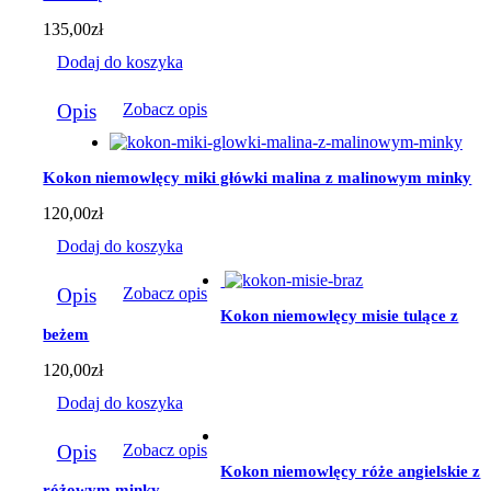
na
stronie
135,00
zł
produktu
Dodaj do koszyka
Opis
Zobacz opis
Kokon niemowlęcy miki główki malina z malinowym minky
120,00
zł
Dodaj do koszyka
Opis
Zobacz opis
Kokon niemowlęcy misie tulące z
beżem
120,00
zł
Dodaj do koszyka
Opis
Zobacz opis
Kokon niemowlęcy róże angielskie z
różowym minky