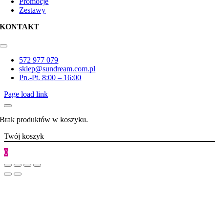
Promocje
Zestawy
KONTAKT
Toggle
Navigation
572 977 079
sklep@sundream.com.pl
Pn.-Pt. 8:00 – 16:00
Page load link
Brak produktów w koszyku.
Twój koszyk
0
Go
to
Top