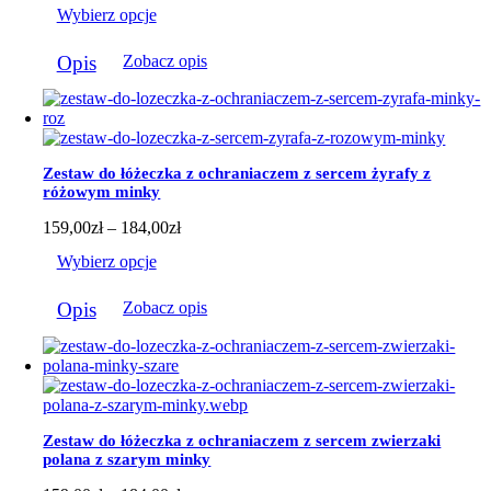
Wybierz opcje
od
159,00zł
Ten
do
Opis
Zobacz opis
produkt
184,00zł
ma
wiele
wariantów.
Opcje
można
Zestaw do łóżeczka z ochraniaczem z sercem żyrafy z
wybrać
różowym minky
na
stronie
Zakres
159,00
zł
–
184,00
zł
produktu
cen:
Wybierz opcje
od
159,00zł
Ten
do
Opis
Zobacz opis
produkt
184,00zł
ma
wiele
wariantów.
Opcje
można
wybrać
Zestaw do łóżeczka z ochraniaczem z sercem zwierzaki
na
polana z szarym minky
stronie
produktu