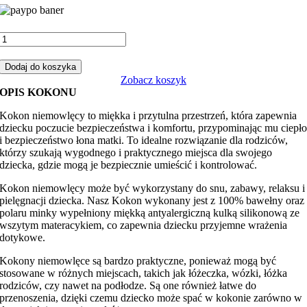
ilość
Kokon
niemowlęcy
Dodaj do koszyka
misie
Zobacz koszyk
tulące
OPIS KOKONU
z
beżowym
Kokon niemowlęcy to miękka i przytulna przestrzeń, która zapewnia
minky
dziecku poczucie bezpieczeństwa i komfortu, przypominając mu ciepł
i bezpieczeństwo łona matki. To idealne rozwiązanie dla rodziców,
którzy szukają wygodnego i praktycznego miejsca dla swojego
dziecka, gdzie mogą je bezpiecznie umieścić i kontrolować.
Kokon niemowlęcy może być wykorzystany do snu, zabawy, relaksu i
pielęgnacji dziecka. Nasz Kokon wykonany jest z 100% bawełny oraz
polaru minky wypełniony miękką antyalergiczną kulką silikonową ze
wszytym materacykiem, co zapewnia dziecku przyjemne wrażenia
dotykowe.
Kokony niemowlęce są bardzo praktyczne, ponieważ mogą być
stosowane w różnych miejscach, takich jak łóżeczka, wózki, łóżka
rodziców, czy nawet na podłodze. Są one również łatwe do
przenoszenia, dzięki czemu dziecko może spać w kokonie zarówno w