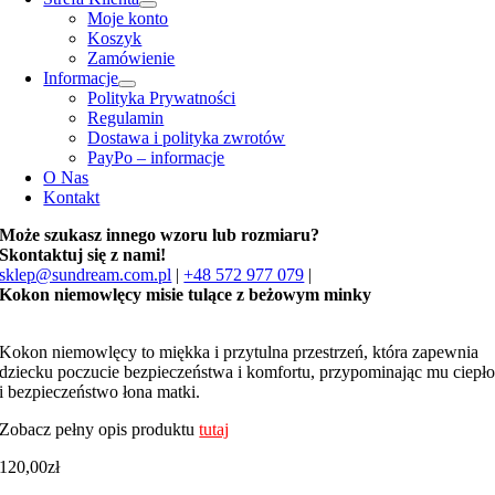
Moje konto
Koszyk
Zamówienie
Informacje
Polityka Prywatności
Regulamin
Dostawa i polityka zwrotów
PayPo – informacje
O Nas
Kontakt
Może szukasz innego wzoru lub rozmiaru?
Skontaktuj się z nami!
sklep@sundream.com.pl
|
+48 572 977 079
|
Kokon niemowlęcy misie tulące z beżowym minky
Kokon niemowlęcy to miękka i przytulna przestrzeń, która zapewnia
dziecku poczucie bezpieczeństwa i komfortu, przypominając mu ciepł
i bezpieczeństwo łona matki.
Zobacz pełny opis produktu
tutaj
120,00
zł