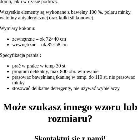
domu, jak i w czasie podróży.
Wszystkie elementy są wykonane z bawełny 100 %, polaru minky,
watoliny antyalergicznej oraz kulki silikonowej.
Wymiary kokonu:
zewnętrzne – ok 72×40 cm
wewnętrzne – ok 85×58 cm
Specyfikacja prania :
prać w pralce w temp 30 st
program delikatny, max 800 obr. wirowanie
prasować bawełnianą tkaninę w temp. do 110 st. nie prasować
minky
stosować delikatne detergenty, nie używać wybielaczy
Może szukasz innego wzoru lub
rozmiaru?
Skontaktuj się z nami!