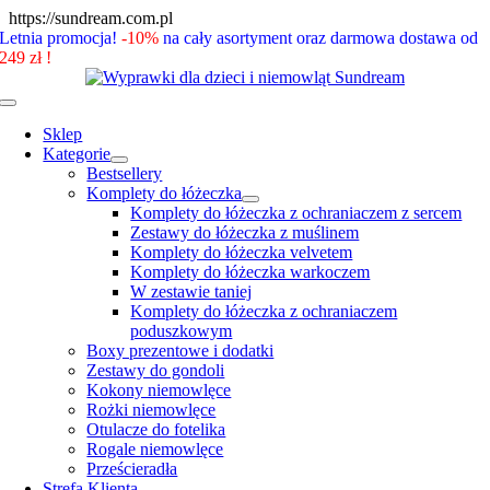
Skip
https://sundream.com.pl
to
Letnia promocja!
-10%
na cały asortyment oraz darmowa dostawa od
content
249 zł !
Toggle
Navigation
Sklep
Kategorie
Bestsellery
Komplety do łóżeczka
Komplety do łóżeczka z ochraniaczem z sercem
Zestawy do łóżeczka z muślinem
Komplety do łóżeczka velvetem
Komplety do łóżeczka warkoczem
W zestawie taniej
Komplety do łóżeczka z ochraniaczem
poduszkowym
Boxy prezentowe i dodatki
Zestawy do gondoli
Kokony niemowlęce
Rożki niemowlęce
Otulacze do fotelika
Rogale niemowlęce
Prześcieradła
Strefa Klienta