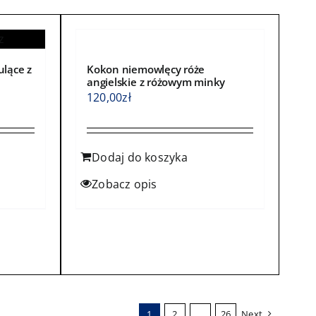
produktu
ulące z
Kokon niemowlęcy róże
angielskie z różowym minky
120,00
zł
Dodaj do koszyka
Zobacz opis
1
2
…
26
Next