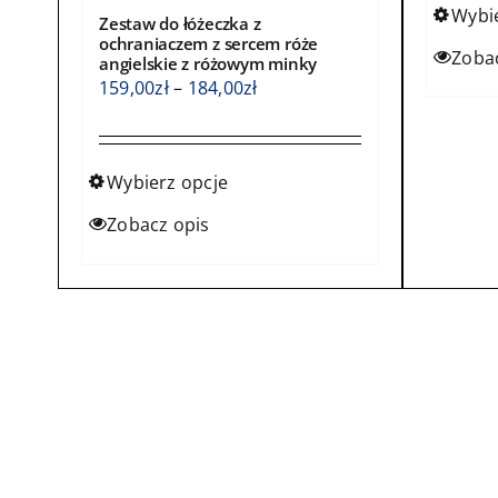
Wybi
Zestaw do łóżeczka z
ochraniaczem z sercem róże
Ten
Zoba
angielskie z różowym minky
produ
Zakres
159,00
zł
–
184,00
zł
ma
cen:
wiele
od
waria
159,00zł
Wybierz opcje
Opcje
do
Ten
Zobacz opis
możn
184,00zł
produkt
wybra
ma
na
wiele
stroni
wariantów.
produ
Opcje
można
wybrać
na
stronie