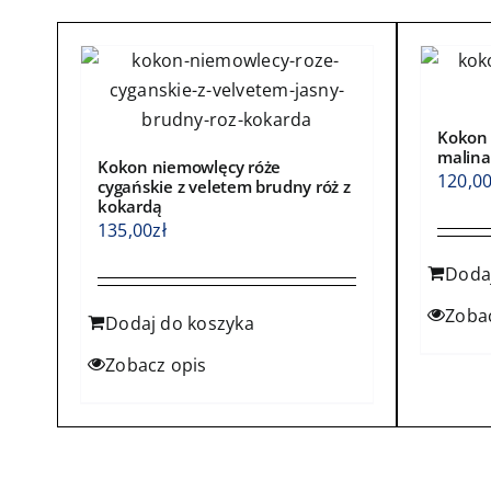
produktu
Kokon 
malina
Kokon niemowlęcy róże
120,0
cygańskie z veletem brudny róż z
kokardą
135,00
zł
Doda
Zoba
Dodaj do koszyka
Zobacz opis