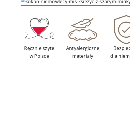
Ręcznie szyte
Antyalergiczne
Bezpie
w Polsce
materiały
dla niem