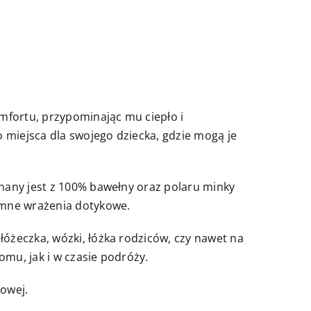
mfortu, przypominając mu ciepło i
 miejsca dla swojego dziecka, gdzie mogą je
nany jest z 100% bawełny oraz polaru minky
emne wrażenia dotykowe.
óżeczka, wózki, łóżka rodziców, czy nawet na
mu, jak i w czasie podróży.
nowej.