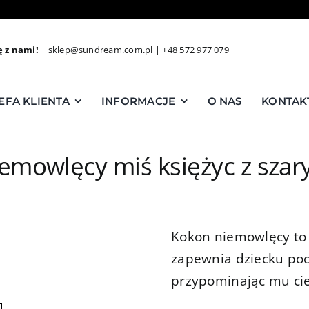
ę z nami!
|
sklep@sundream.com.pl
|
+48 572 977 079
EFA KLIENTA
INFORMACJE
O NAS
KONTAK
emowlęcy miś księżyc z sza
Kokon niemowlęcy to 
zapewnia dziecku poc
przypominając mu cie