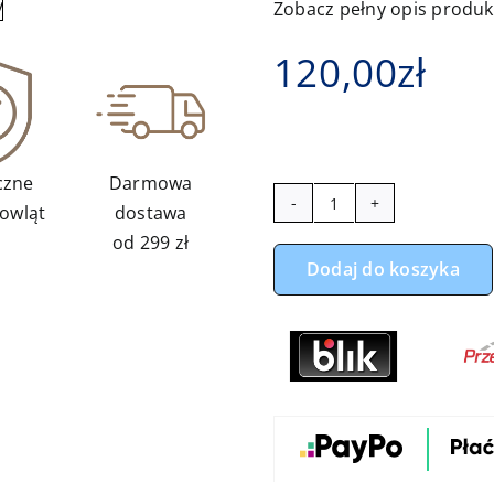
Zobacz pełny opis produ
120,00
zł
czne
Darmowa
owląt
dostawa
ilość
od 299 zł
Kokon
Dodaj do koszyka
niemowlęcy
miś
księżyc
z
szarym
minky