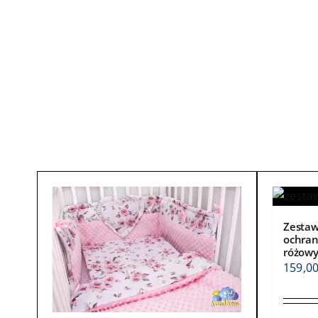
Zestaw
ochran
różow
159,0