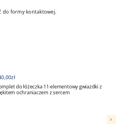
jść do formy kontaktowej.
416,00
zł
ka 11-elementowy gwiazdki z
Komplet do łóżeczka 8-
aczem z sercem
ochraniaczem z sercem