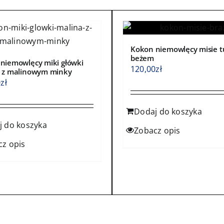
produktu
Kokon niemowlęcy misie t
beżem
niemowlęcy miki główki
120,00
zł
 z malinowym minky
0
zł
Dodaj do koszyka
j do koszyka
Zobacz opis
cz opis