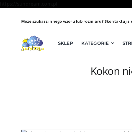
Skip
https://sundream.com.pl
to
content
Może szukasz innego wzoru lub rozmiaru? Skontaktuj si
SKLEP
KATEGORIE
STR
Kokon ni