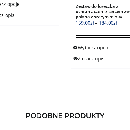
159,00zł
erz opcje
Zestaw do łóżeczka z
do
ochraniaczem z sercem zw
cz opis
polana z szarym minky
184,00zł
kt
Zakre
159,00
zł
–
184,00
zł
cen:
od
ntów.
159,0
Wybierz opcje
do
Ten
Zobacz opis
a
184,0
produkt
ć
ma
wiele
e
wariantów.
ktu
Opcje
można
wybrać
PODOBNE PRODUKTY
na
stronie