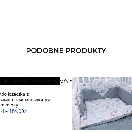
PODOBNE PRODUKTY
 do łóżeczka z
iaczem z sercem żyrafy z
ym minky
Zakres
0
zł
–
184,00
zł
cen:
od