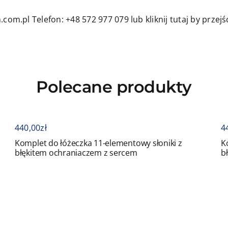
.com.pl
Telefon: +48 572 977 079
lub kliknij tutaj by prze
Polecane produkty
440,00
zł
łóżeczka 11-elementowy słoniki z
Komplet do łóżecz
hraniaczem z sercem
błękitem ochrani