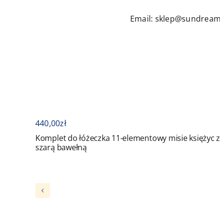
Email: sklep@sundream
0
zł
440,00
zł
t do łóżeczka 11-elementowy misie księżyc z
Komplet do 
 bawełną
błękitem oc