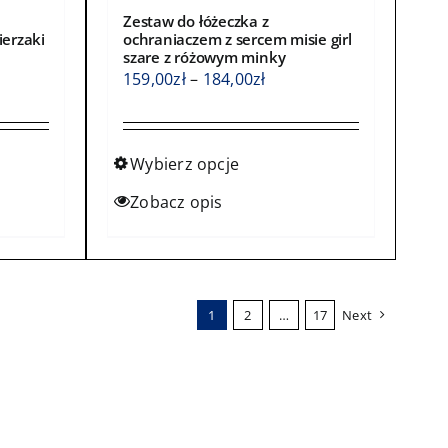
Zestaw do łóżeczka z
ierzaki
ochraniaczem z sercem misie girl
szare z różowym minky
s
Zakres
159,00
zł
–
184,00
zł
cen:
od
0zł
159,00zł
Wybierz opcje
do
Ten
Zobacz opis
0zł
184,00zł
produkt
ma
wiele
wariantów.
1
2
…
17
Next
Opcje
można
wybrać
na
stronie