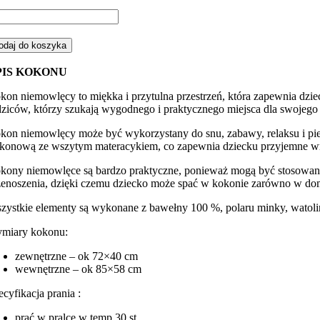
ść
kon
emowlęcy
odaj do koszyka
iazdki
anatowe
PIS KOKONU
ękitnym
kon niemowlęcy to miękka i przytulna przestrzeń, która zapewnia dzie
nky
dziców, którzy szukają wygodnego i praktycznego miejsca dla swojego 
kon niemowlęcy może być wykorzystany do snu, zabawy, relaksu i pie
likonową ze wszytym materacykiem, co zapewnia dziecku przyjemne w
kony niemowlęce są bardzo praktyczne, ponieważ mogą być stosowane w
zenoszenia, dzięki czemu dziecko może spać w kokonie zarówno w domu
zystkie elementy są wykonane z bawełny 100 %, polaru minky, watoliny
miary kokonu:
zewnętrzne – ok 72×40 cm
wewnętrzne – ok 85×58 cm
ecyfikacja prania :
prać w pralce w temp 30 st