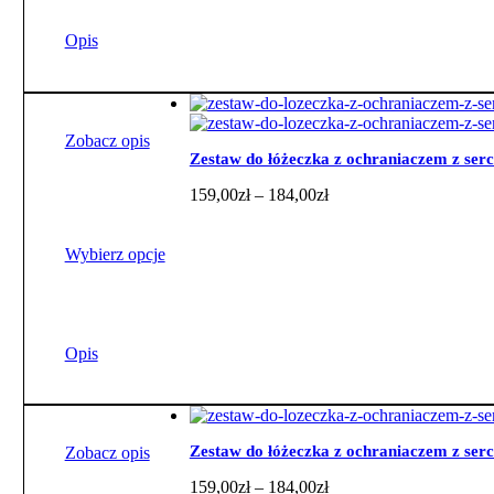
produkt
ma
Opis
wiele
wariantów.
Opcje
można
wybrać
Zobacz opis
na
Zestaw do łóżeczka z ochraniaczem z ser
stronie
Zakres
159,00
zł
–
184,00
zł
produktu
cen:
od
159,00zł
Wybierz opcje
do
184,00zł
Ten
produkt
ma
Opis
wiele
wariantów.
Opcje
można
wybrać
Zestaw do łóżeczka z ochraniaczem z ser
Zobacz opis
na
Zakres
159,00
zł
–
184,00
zł
stronie