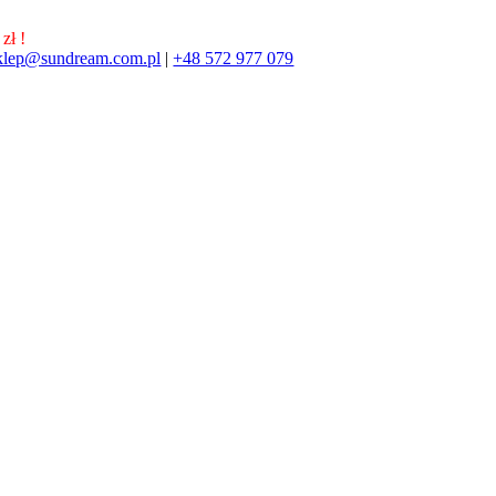
zł !
klep@sundream.com.pl
|
+48 572 977 079
572 977 079
SKLEP@SUNDREAM.PL