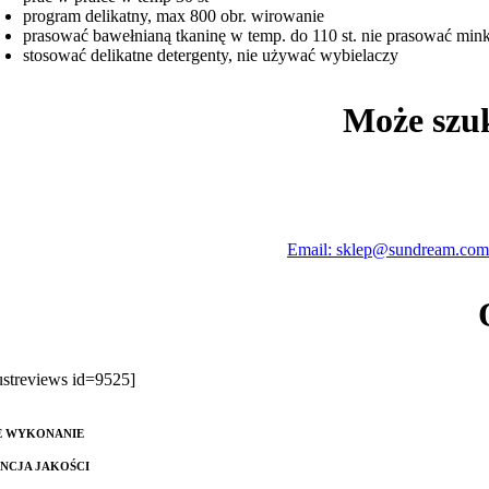
program delikatny, max 800 obr. wirowanie
prasować bawełnianą tkaninę w temp. do 110 st. nie prasować min
stosować delikatne detergenty, nie używać wybielaczy
Może szu
Email: sklep@sundream.com
rustreviews id=9525]
E WYKONANIE
NCJA JAKOŚCI