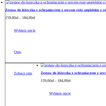
Zestaw do łóżeczka z ochraniaczem z sercem róże angielskie z
Zakres
159,00
zł
–
184,00
zł
cen:
od
159,00zł
Wybierz opcje
do
184,00zł
Ten
produkt
ma
Opis
wiele
wariantów.
Opcje
można
wybrać
Zestaw do łóżeczka z ochraniaczem z se
Zobacz opis
na
Zakres
159,00
zł
–
184,00
zł
stronie
cen:
produktu
od
159,00zł
Wybierz opcje
do
184,00zł
Ten