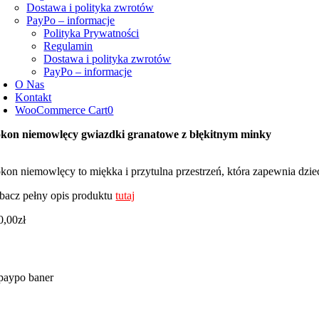
Dostawa i polityka zwrotów
PayPo – informacje
Polityka Prywatności
Regulamin
Dostawa i polityka zwrotów
PayPo – informacje
O Nas
Kontakt
WooCommerce Cart
0
kon niemowlęcy gwiazdki granatowe z błękitnym minky
kon niemowlęcy to miękka i przytulna przestrzeń, która zapewnia dzie
bacz pełny opis produktu
tutaj
0,00
zł