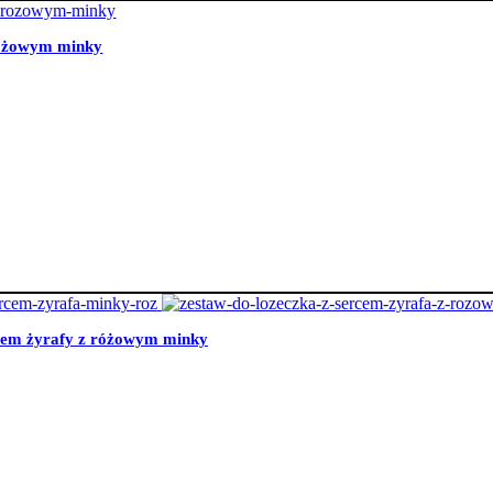
 różowym minky
rcem żyrafy z różowym minky