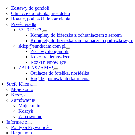
Zestawy do gondoli
Otulacze do fotelika, nosidełka
Rogale, poduszki do karmienia
Prześcieradła
572 977 079
Komplety do łóżeczka z ochraniaczem z sercem
Komplety do łóżeczka z ochraniaczem poduszkowym
sklep@sundream.com.pl
Zestawy do gondoli
Kokony niemowlęce
Rożki niemowlęce
ZAPRASZAMY!
Otulacze do fotelika, nosidełka
Rogale, poduszki do karmienia
Strefa Klienta
Moje konto
Koszyk
Zamówienie
Moje konto
Koszyk
Zamówienie
Informacje
Polityka Prywatności
Regulamin