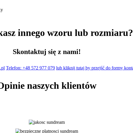
ky
kasz innego wzoru lub rozmiaru
Skontaktuj się z nami!
.pl
Telefon: +48 572 977 079
lub kliknij tutaj by przejść do formy kon
Opinie naszych klientów