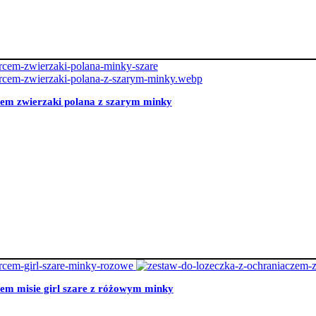
cem zwierzaki polana z szarym minky
cem misie girl szare z różowym minky