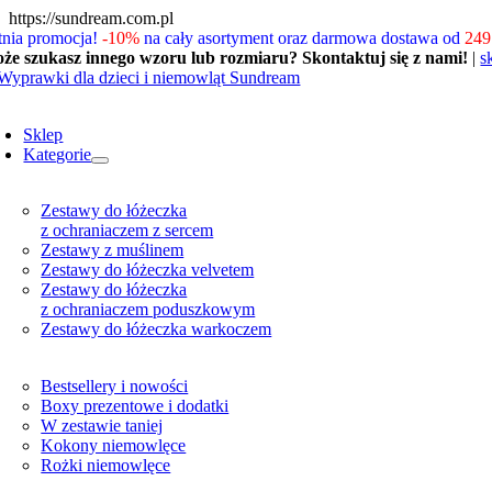
Skip
https://sundream.com.pl
to
tnia promocja!
-10%
na cały asortyment oraz darmowa dostawa od
249 
content
że szukasz innego wzoru lub rozmiaru? Skontaktuj się z nami!
|
s
oggle
avigation
Sklep
Kategorie
Zestawy do łóżeczka
z ochraniaczem z sercem
Zestawy z muślinem
Zestawy do łóżeczka velvetem
Zestawy do łóżeczka
z ochraniaczem poduszkowym
Zestawy do łóżeczka warkoczem
Bestsellery i nowości
Boxy prezentowe i dodatki
W zestawie taniej
Kokony niemowlęce
Rożki niemowlęce