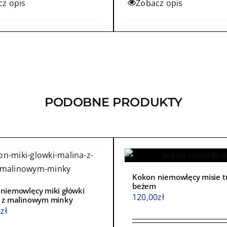
cz opis
Zobacz opis
184,00zł
184,0
kt
produkt
ma
wiele
ntów.
wariantów.
Opcje
a
można
ć
wybrać
PODOBNE PRODUKTY
na
e
stronie
ktu
produktu
Kokon niemowlęcy misie t
beżem
niemowlęcy miki główki
120,00
zł
 z malinowym minky
0
zł