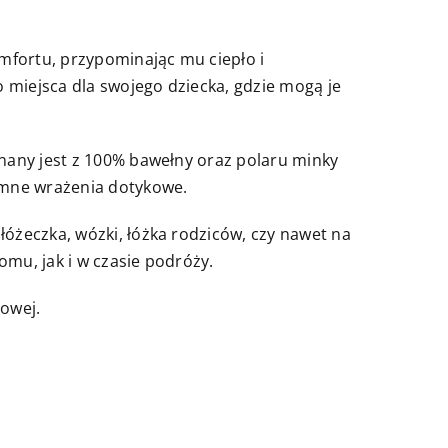
mfortu, przypominając mu ciepło i
 miejsca dla swojego dziecka, gdzie mogą je
nany jest z 100% bawełny oraz polaru minky
emne wrażenia dotykowe.
óżeczka, wózki, łóżka rodziców, czy nawet na
mu, jak i w czasie podróży.
nowej.