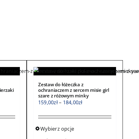
Zestaw do łóżeczka z
ierzaki
ochraniaczem z sercem misie girl
szare z różowym minky
s
Zakres
159,00
zł
–
184,00
zł
cen:
od
0zł
159,00zł
Wybierz opcje
do
Ten