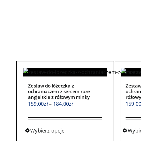
Zestaw do łóżeczka z
Zestaw
ochraniaczem z sercem róże
ochran
angielskie z różowym minky
różow
Zakres
159,00
zł
–
184,00
zł
159,0
cen:
od
159,00zł
Wybierz opcje
Wybi
do
Ten
Ten