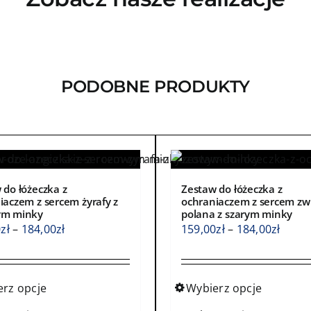
PODOBNE PRODUKTY
 do łóżeczka z
Zestaw do łóżeczka z
iaczem z sercem żyrafy z
ochraniaczem z sercem zw
ym minky
polana z szarym minky
Zakres
Zakre
0
zł
–
184,00
zł
159,00
zł
–
184,00
zł
cen:
cen:
od
od
159,00zł
159,0
erz opcje
Wybierz opcje
do
do
Ten