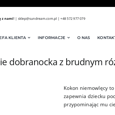
ę z nami!
|
sklep@sundream.com.pl
|
+48 572 977 079
EFA KLIENTA
INFORMACJE
O NAS
KONTAK
ie dobranocka z brudnym r
Kokon niemowlęcy to 
zapewnia dziecku poc
przypominając mu cie