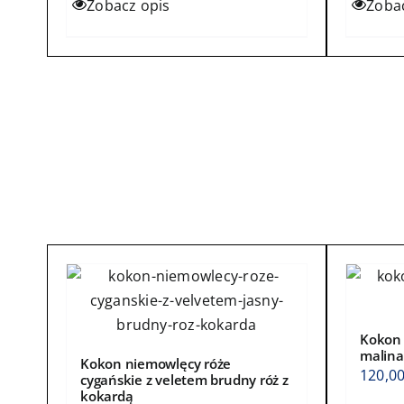
Zobacz opis
Zoba
184,00zł
produkt
produ
ma
ma
wiele
wiele
wariantów.
waria
Opcje
Opcje
można
możn
wybrać
wybra
na
na
stronie
stroni
produktu
produ
Kokon 
malina
Kokon niemowlęcy róże
120,0
cygańskie z veletem brudny róż z
kokardą