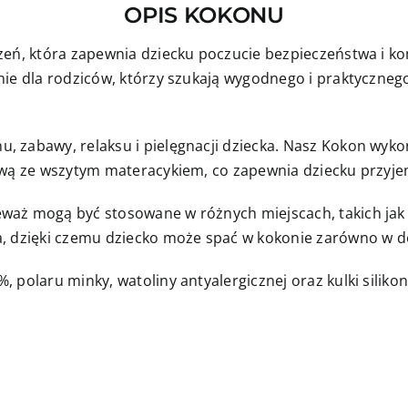
OPIS KOKONU
zeń, która zapewnia dziecku poczucie bezpieczeństwa i ko
ie dla rodziców, którzy szukają wygodnego i praktycznego
 zabawy, relaksu i pielęgnacji dziecka. Nasz Kokon wyko
nową ze wszytym materacykiem, co zapewnia dziecku przyj
aż mogą być stosowane w różnych miejscach, takich jak ł
, dzięki czemu dziecko może spać w kokonie zarówno w do
 polaru minky, watoliny antyalergicznej oraz kulki siliko