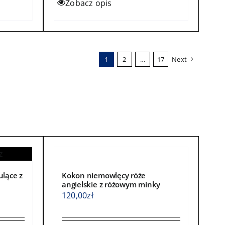
Zobacz opis
0zł
184,00zł
produkt
ma
wiele
wariantów.
1
2
…
17
Next
Opcje
można
wybrać
na
stronie
produktu
ulące z
Kokon niemowlęcy róże
angielskie z różowym minky
120,00
zł