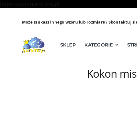
Skip
https://sundream.com.pl
to
content
Może szukasz innego wzoru lub rozmiaru? Skontaktuj si
SKLEP
KATEGORIE
STR
Kokon mis