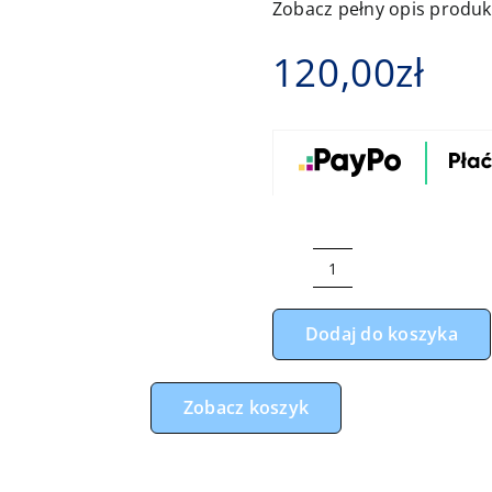
Zobacz pełny opis produ
120,00
zł
ilość
Kokon
Dodaj do koszyka
misie
dobranocka
z
Zobacz koszyk
brudnym
różem
minky