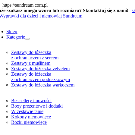
Skip
https://sundream.com.pl
to
że szukasz innego wzoru lub rozmiaru? Skontaktuj się z nami!
|
s
content
oggle
avigation
Sklep
Kategorie
Zestawy do łóżeczka
z ochraniaczem z sercem
Zestawy z muślinem
Zestawy do łóżeczka velvetem
Zestawy do łóżeczka
z ochraniaczem poduszkowym
Zestawy do łóżeczka warkoczem
Bestsellery i nowości
Boxy prezentowe i dodatki
W zestawie taniej
Kokony niemowlęce
Rożki niemowlęce