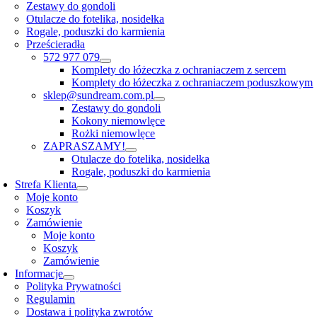
Zestawy do gondoli
Otulacze do fotelika, nosidełka
Rogale, poduszki do karmienia
Prześcieradła
572 977 079
Komplety do łóżeczka z ochraniaczem z sercem
Komplety do łóżeczka z ochraniaczem poduszkowym
sklep@sundream.com.pl
Zestawy do gondoli
Kokony niemowlęce
Rożki niemowlęce
ZAPRASZAMY!
Otulacze do fotelika, nosidełka
Rogale, poduszki do karmienia
Strefa Klienta
Moje konto
Koszyk
Zamówienie
Moje konto
Koszyk
Zamówienie
Informacje
Polityka Prywatności
Regulamin
Dostawa i polityka zwrotów