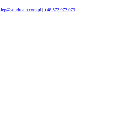
klep@sundream.com.pl
|
+48 572 977 079
572 977 079
SKLEP@SUNDREAM.PL
ZAPRASZAMY!