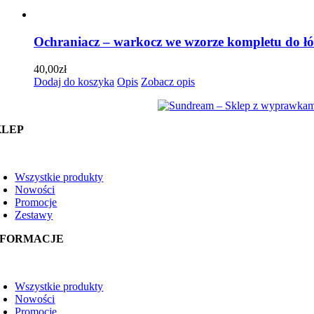
Ochraniacz – warkocz we wzorze kompletu do łó
40,00
zł
Dodaj do koszyka
Opis
Zobacz opis
KLEP
oggle
avigation
Wszystkie produkty
Nowości
Promocje
Zestawy
NFORMACJE
oggle
avigation
Wszystkie produkty
Nowości
Promocje