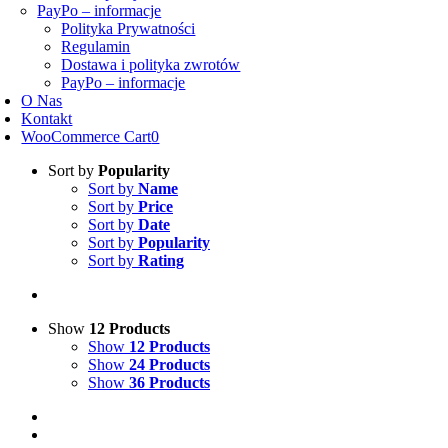
PayPo – informacje
Polityka Prywatności
Regulamin
Dostawa i polityka zwrotów
PayPo – informacje
O Nas
Kontakt
WooCommerce Cart
0
Sort by
Popularity
Sort by
Name
Sort by
Price
Sort by
Date
Sort by
Popularity
Sort by
Rating
Show
12 Products
Show
12 Products
Show
24 Products
Show
36 Products