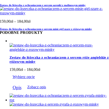
cen:
Zestaw do łóżeczka z ochraniaczem z sercem sarenki z malinowym minky
od
159,00zł
do
184,00zł
Zakres
159,00
zł
–
184,00
zł
cen:
Zestaw do łóżeczka z ochraniaczem z sercem misie girl szare z różowym minky
od
PODOBNE PRODUKTY
159,00zł
do
184,00zł
Zestaw do łóżeczka z ochraniaczem z sercem róże angielskie z
różowym minky
Zakres
159,00
zł
–
184,00
zł
cen:
Wybierz opcje
od
159,00zł
Ten
do
Opis
Zobacz opis
produkt
184,00zł
ma
wiele
wariantów.
Opcje