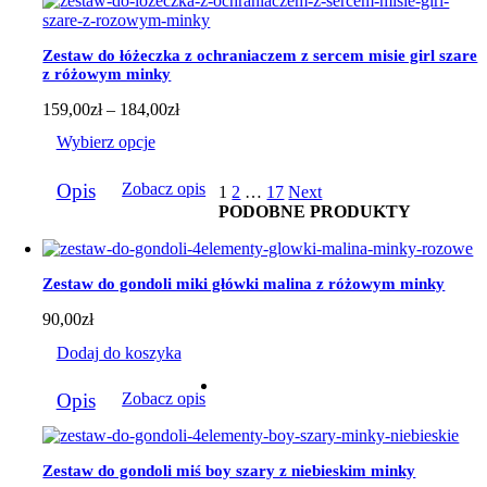
Opcje
można
wybrać
Zestaw do łóżeczka z ochraniaczem z sercem misie girl szare
na
z różowym minky
stronie
produktu
Zakres
159,00
zł
–
184,00
zł
cen:
Wybierz opcje
od
159,00zł
Ten
do
Opis
Zobacz opis
1
2
…
17
Next
produkt
184,00zł
PODOBNE PRODUKTY
ma
wiele
wariantów.
Opcje
Zestaw do gondoli miki główki malina z różowym minky
można
wybrać
90,00
zł
na
stronie
Dodaj do koszyka
produktu
Opis
Zobacz opis
Zestaw do gondoli miś boy szary z niebieskim minky