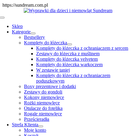
Skip
https://sundream.com.pl
to
content
Toggle
Navigation
Sklep
Kategorie
Bestsellery
Komplety do łóżeczka
Komplety do łóżeczka z ochraniaczem z sercem
Zestawy do łóżeczka z muślinem
Komplety do łóżeczka velvetem
Komplety do łóżeczka warkoczem
W zestawie taniej
Komplety do łóżeczka z ochraniaczem
poduszkowym
Boxy prezentowe i dodatki
Zestawy do gondoli
Kokony niemowlęce
Rożki niemowlęce
Otulacze do fotelika
Rogale niemowlęce
Prześcieradła
Strefa Klienta
Moje konto
Koszyk