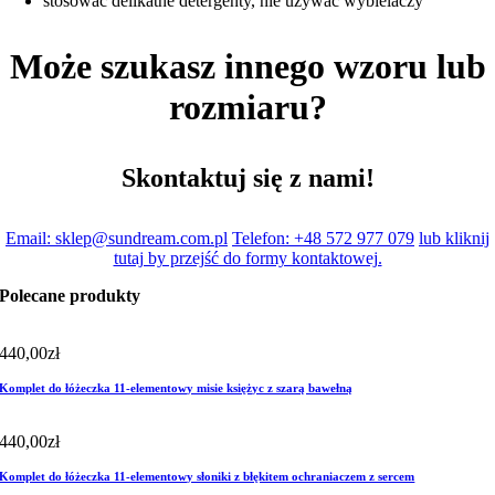
stosować delikatne detergenty, nie używać wybielaczy
Może szukasz innego wzoru lub
rozmiaru?
Skontaktuj się z nami!
Email: sklep@sundream.com.pl
Telefon: +48 572 977 079
lub kliknij
tutaj by przejść do formy kontaktowej.
Polecane produkty
440,00
zł
Komplet do łóżeczka 11-elementowy misie księżyc z szarą bawełną
440,00
zł
Komplet do łóżeczka 11-elementowy słoniki z błękitem ochraniaczem z sercem