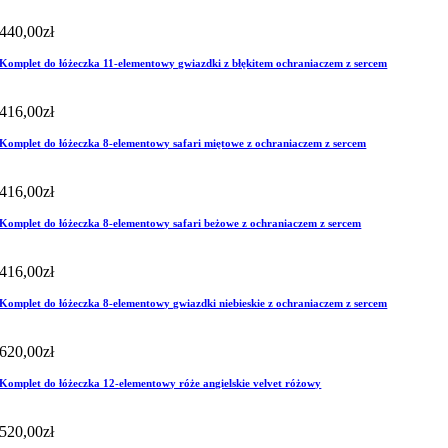
440,00
zł
Komplet do łóżeczka 11-elementowy gwiazdki z błękitem ochraniaczem z sercem
416,00
zł
Komplet do łóżeczka 8-elementowy safari miętowe z ochraniaczem z sercem
416,00
zł
Komplet do łóżeczka 8-elementowy safari beżowe z ochraniaczem z sercem
416,00
zł
Komplet do łóżeczka 8-elementowy gwiazdki niebieskie z ochraniaczem z sercem
620,00
zł
Komplet do łóżeczka 12-elementowy róże angielskie velvet różowy
520,00
zł