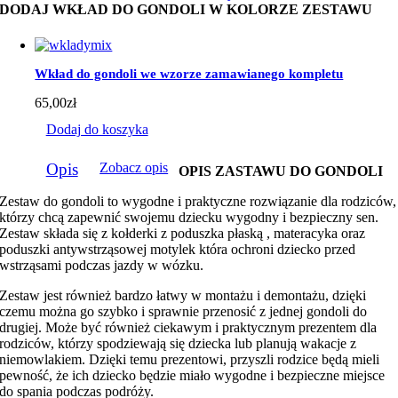
DODAJ WKŁAD DO GONDOLI W KOLORZE ZESTAWU
Wkład do gondoli we wzorze zamawianego kompletu
65,00
zł
Dodaj do koszyka
Opis
Zobacz opis
OPIS ZASTAWU DO GONDOLI
Zestaw do gondoli to wygodne i praktyczne rozwiązanie dla rodziców,
którzy chcą zapewnić swojemu dziecku wygodny i bezpieczny sen.
Zestaw składa się z kołderki z poduszka płaską , materacyka oraz
poduszki antywstrząsowej motylek która ochroni dziecko przed
wstrząsami podczas jazdy w wózku.
Zestaw jest również bardzo łatwy w montażu i demontażu, dzięki
czemu można go szybko i sprawnie przenosić z jednej gondoli do
drugiej. Może być również ciekawym i praktycznym prezentem dla
rodziców, którzy spodziewają się dziecka lub planują wakacje z
niemowlakiem. Dzięki temu prezentowi, przyszli rodzice będą mieli
pewność, że ich dziecko będzie miało wygodne i bezpieczne miejsce
do spania podczas podróży.