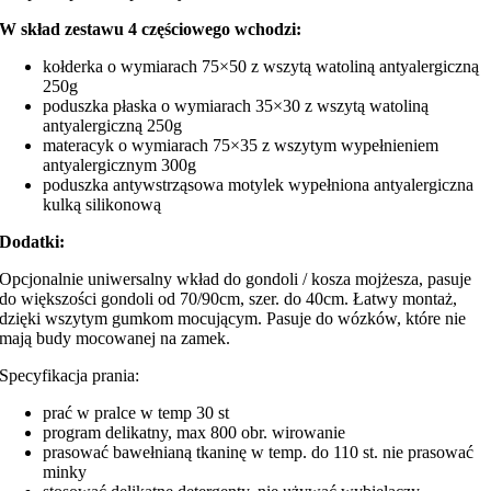
W skład zestawu 4 częściowego wchodzi:
kołderka o wymiarach 75×50 z wszytą watoliną antyalergiczną
250g
poduszka płaska o wymiarach 35×30 z wszytą watoliną
antyalergiczną 250g
materacyk o wymiarach 75×35 z wszytym wypełnieniem
antyalergicznym 300g
poduszka antywstrząsowa motylek wypełniona antyalergiczna
kulką silikonową
Dodatki:
Opcjonalnie uniwersalny wkład do gondoli / kosza mojżesza, pasuje
do większości gondoli od 70/90cm, szer. do 40cm. Łatwy montaż,
dzięki wszytym gumkom mocującym. Pasuje do wózków, które nie
mają budy mocowanej na zamek.
Specyfikacja prania:
prać w pralce w temp 30 st
program delikatny, max 800 obr. wirowanie
prasować bawełnianą tkaninę w temp. do 110 st. nie prasować
minky