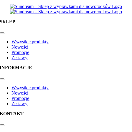
SKLEP
Toggle
Navigation
Wszystkie produkty
Nowości
Promocje
Zestawy
INFORMACJE
Toggle
Navigation
Wszystkie produkty
Nowości
Promocje
Zestawy
KONTAKT
Toggle
Navigation