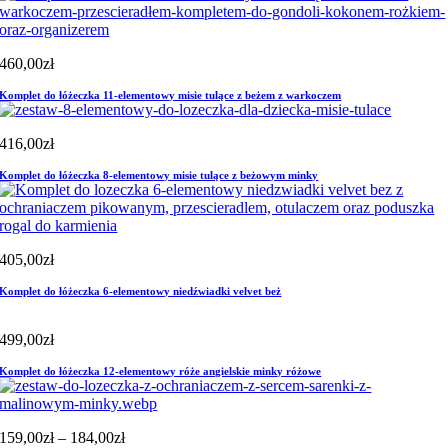
460,00
zł
Komplet do łóżeczka 11-elementowy misie tulące z beżem z warkoczem
416,00
zł
Komplet do łóżeczka 8-elementowy misie tulące z beżowym minky
405,00
zł
Komplet do łóżeczka 6-elementowy niedźwiadki velvet beż
499,00
zł
Komplet do łóżeczka 12-elementowy róże angielskie minky różowe
Zakres
159,00
zł
–
184,00
zł