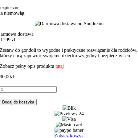
ezpieczne
la niemowląt
armowa dostawa
d 299 zł
Zestaw do gondoli to wygodne i praktyczne rozwiązanie dla rodziców,
którzy chcą zapewnić swojemu dziecku wygodny i bezpieczny sen.
Zobacz pełny opis produktu
tutaj
90,00
zł
ilość
Zestaw
do
Dodaj do koszyka
gondoli
misie
biwak
z
butelkowym
minky
Zobacz koszyk