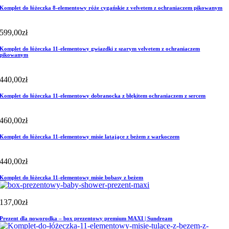
Komplet do łóżeczka 8-elementowy róże cygańskie z velvetem z ochraniaczem pikowanym
599,00
zł
Komplet do łóżeczka 11-elementowy gwiazdki z szarym velvetem z ochraniaczem
pikowanym
440,00
zł
Komplet do łóżeczka 11-elementowy dobranocka z błękitem ochraniaczem z sercem
460,00
zł
Komplet do łóżeczka 11-elementowy misie latające z beżem z warkoczem
440,00
zł
Komplet do łóżeczka 11-elementowy misie bobasy z beżem
137,00
zł
Prezent dla noworodka – box prezentowy premium MAXI | Sundream