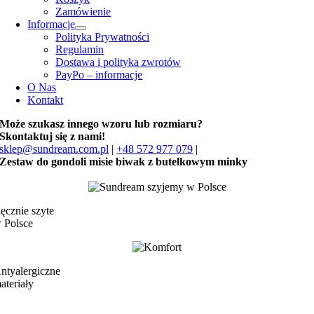
Zamówienie
Informacje
Polityka Prywatności
Regulamin
Dostawa i polityka zwrotów
PayPo – informacje
O Nas
Kontakt
Może szukasz innego wzoru lub rozmiaru?
Skontaktuj się z nami!
sklep@sundream.com.pl
|
+48 572 977 079
|
Zestaw do gondoli misie biwak z butelkowym minky
ęcznie szyte
 Polsce
ntyalergiczne
ateriały