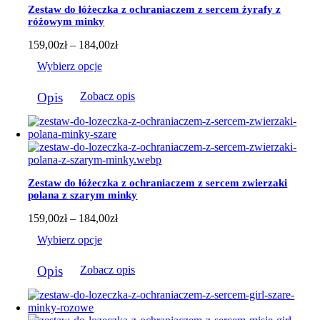
można
Zestaw do łóżeczka z ochraniaczem z sercem żyrafy z
wybrać
różowym minky
na
stronie
Zakres
159,00
zł
–
184,00
zł
produktu
cen:
Wybierz opcje
od
159,00zł
Ten
do
Opis
Zobacz opis
produkt
184,00zł
ma
wiele
wariantów.
Opcje
można
wybrać
Zestaw do łóżeczka z ochraniaczem z sercem zwierzaki
na
polana z szarym minky
stronie
produktu
Zakres
159,00
zł
–
184,00
zł
cen:
Wybierz opcje
od
159,00zł
Ten
do
Opis
Zobacz opis
produkt
184,00zł
ma
wiele
wariantów.