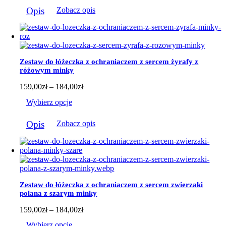
Ten
do
Opis
Zobacz opis
produkt
184,00zł
ma
wiele
wariantów.
Opcje
można
Zestaw do łóżeczka z ochraniaczem z sercem żyrafy z
wybrać
różowym minky
na
stronie
Zakres
159,00
zł
–
184,00
zł
produktu
cen:
Wybierz opcje
od
159,00zł
Ten
do
Opis
Zobacz opis
produkt
184,00zł
ma
wiele
wariantów.
Opcje
można
wybrać
Zestaw do łóżeczka z ochraniaczem z sercem zwierzaki
na
polana z szarym minky
stronie
produktu
Zakres
159,00
zł
–
184,00
zł
cen:
Wybierz opcje