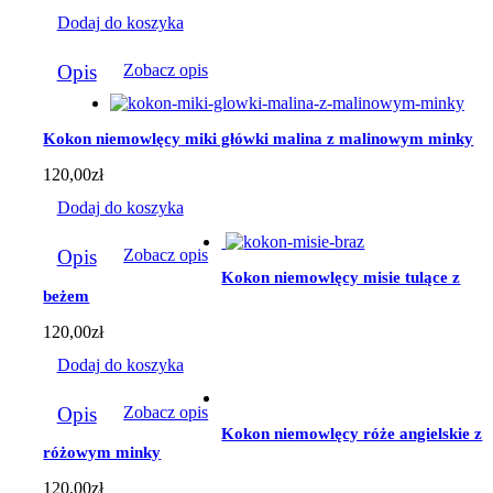
produktu
Dodaj do koszyka
Opis
Zobacz opis
Kokon niemowlęcy miki główki malina z malinowym minky
120,00
zł
Dodaj do koszyka
Opis
Zobacz opis
Kokon niemowlęcy misie tulące z
beżem
120,00
zł
Dodaj do koszyka
Opis
Zobacz opis
Kokon niemowlęcy róże angielskie z
różowym minky
120,00
zł