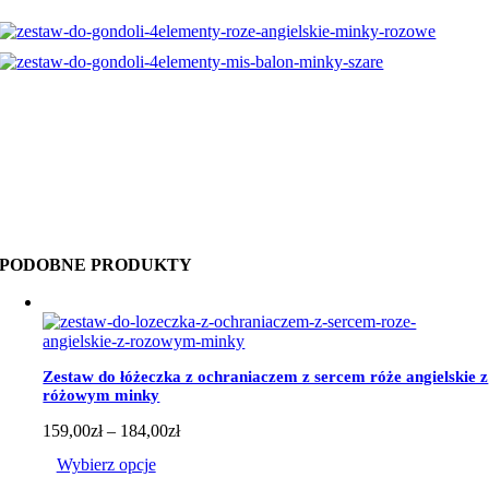
PODOBNE PRODUKTY
Zestaw do łóżeczka z ochraniaczem z sercem róże angielskie z
różowym minky
Zakres
159,00
zł
–
184,00
zł
cen:
Wybierz opcje
od
159,00zł