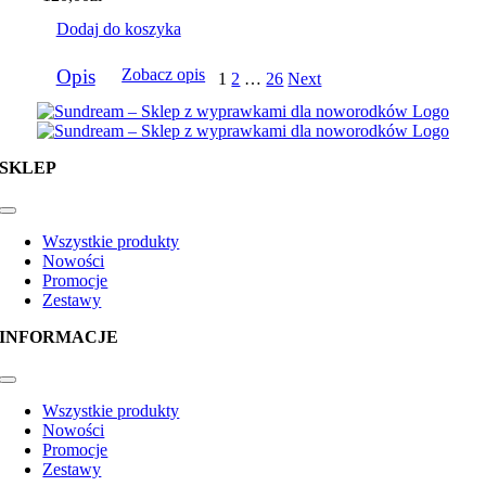
Dodaj do koszyka
Opis
Zobacz opis
1
2
…
26
Next
SKLEP
Toggle
Navigation
Wszystkie produkty
Nowości
Promocje
Zestawy
INFORMACJE
Toggle
Navigation
Wszystkie produkty
Nowości
Promocje
Zestawy