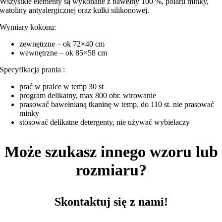
Wszystkie elementy są wykonane z bawełny 100 %, polaru minky,
watoliny antyalergicznej oraz kulki silikonowej.
Wymiary kokonu:
zewnętrzne – ok 72×40 cm
wewnętrzne – ok 85×58 cm
Specyfikacja prania :
prać w pralce w temp 30 st
program delikatny, max 800 obr. wirowanie
prasować bawełnianą tkaninę w temp. do 110 st. nie prasować
minky
stosować delikatne detergenty, nie używać wybielaczy
Może szukasz innego wzoru lub
rozmiaru?
Skontaktuj się z nami!