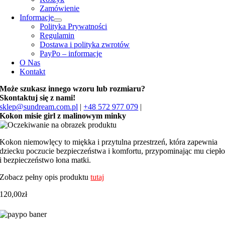
Zamówienie
Informacje
Polityka Prywatności
Regulamin
Dostawa i polityka zwrotów
PayPo – informacje
O Nas
Kontakt
Może szukasz innego wzoru lub rozmiaru?
Skontaktuj się z nami!
sklep@sundream.com.pl
|
+48 572 977 079
|
Kokon misie girl z malinowym minky
Kokon niemowlęcy to miękka i przytulna przestrzeń, która zapewnia
dziecku poczucie bezpieczeństwa i komfortu, przypominając mu ciepł
i bezpieczeństwo łona matki.
Zobacz pełny opis produktu
tutaj
120,00
zł