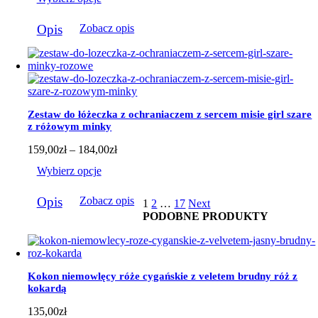
od
159,00zł
Ten
do
Opis
Zobacz opis
produkt
184,00zł
ma
wiele
wariantów.
Opcje
można
wybrać
Zestaw do łóżeczka z ochraniaczem z sercem misie girl szare
na
z różowym minky
stronie
produktu
Zakres
159,00
zł
–
184,00
zł
cen:
Wybierz opcje
od
159,00zł
Ten
do
Opis
Zobacz opis
1
2
…
17
Next
produkt
184,00zł
PODOBNE PRODUKTY
ma
wiele
wariantów.
Opcje
można
Kokon niemowlęcy róże cygańskie z veletem brudny róż z
wybrać
kokardą
na
stronie
135,00
zł