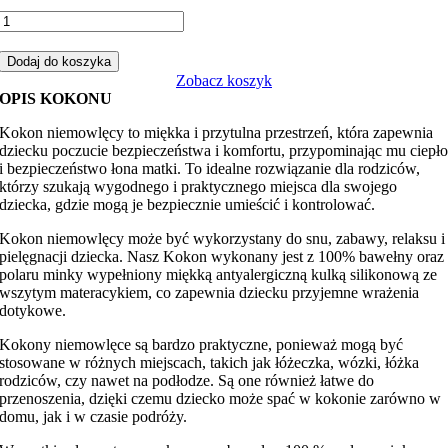
ilość
Kokon
misie
Dodaj do koszyka
girl
Zobacz koszyk
z
OPIS KOKONU
malinowym
minky
Kokon niemowlęcy to miękka i przytulna przestrzeń, która zapewnia
dziecku poczucie bezpieczeństwa i komfortu, przypominając mu ciepł
i bezpieczeństwo łona matki. To idealne rozwiązanie dla rodziców,
którzy szukają wygodnego i praktycznego miejsca dla swojego
dziecka, gdzie mogą je bezpiecznie umieścić i kontrolować.
Kokon niemowlęcy może być wykorzystany do snu, zabawy, relaksu i
pielęgnacji dziecka. Nasz Kokon wykonany jest z 100% bawełny oraz
polaru minky wypełniony miękką antyalergiczną kulką silikonową ze
wszytym materacykiem, co zapewnia dziecku przyjemne wrażenia
dotykowe.
Kokony niemowlęce są bardzo praktyczne, ponieważ mogą być
stosowane w różnych miejscach, takich jak łóżeczka, wózki, łóżka
rodziców, czy nawet na podłodze. Są one również łatwe do
przenoszenia, dzięki czemu dziecko może spać w kokonie zarówno w
domu, jak i w czasie podróży.