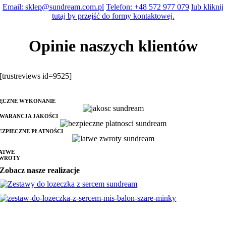
Email: sklep@sundream.com.pl
Telefon: +48 572 977 079
lub kliknij
tutaj by przejść do formy kontaktowej.
Opinie naszych klientów
[trustreviews id=9525]
ĘCZNE WYKONANIE
WARANCJA JAKOŚCI
EZPIECZNE PŁATNOŚCI
ATWE
WROTY
Zobacz nasze realizacje