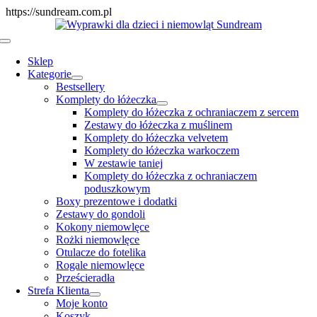
Skip
https://sundream.com.pl
to
content
Toggle
Navigation
Sklep
Kategorie
Bestsellery
Komplety do łóżeczka
Komplety do łóżeczka z ochraniaczem z sercem
Zestawy do łóżeczka z muślinem
Komplety do łóżeczka velvetem
Komplety do łóżeczka warkoczem
W zestawie taniej
Komplety do łóżeczka z ochraniaczem
poduszkowym
Boxy prezentowe i dodatki
Zestawy do gondoli
Kokony niemowlęce
Rożki niemowlęce
Otulacze do fotelika
Rogale niemowlęce
Prześcieradła
Strefa Klienta
Moje konto
Koszyk