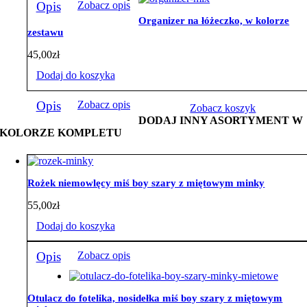
Opis
Zobacz opis
Organizer na łóżeczko, w kolorze
zestawu
45,00
zł
Dodaj do koszyka
Opis
Zobacz opis
Zobacz koszyk
DODAJ INNY ASORTYMENT W
KOLORZE KOMPLETU
Rożek niemowlęcy miś boy szary z miętowym minky
55,00
zł
Dodaj do koszyka
Opis
Zobacz opis
Otulacz do fotelika, nosidełka miś boy szary z miętowym