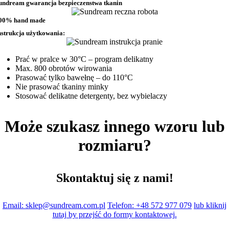
undream gwarancja bezpieczenstwa tkanin
00% hand made
nstrukcja użytkowania:
Prać w pralce w 30°C – program delikatny
Max. 800 obrotów wirowania
Prasować tylko bawełnę – do 110°C
Nie prasować tkaniny minky
Stosować delikatne detergenty, bez wybielaczy
Może szukasz innego wzoru lub
rozmiaru?
Skontaktuj się z nami!
Email: sklep@sundream.com.pl
Telefon: +48 572 977 079
lub kliknij
tutaj by przejść do formy kontaktowej.