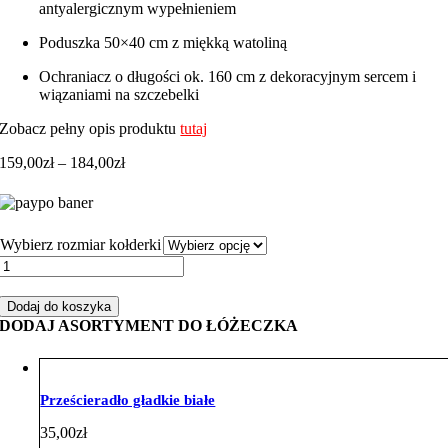
antyalergicznym wypełnieniem
Poduszka 50×40 cm z miękką watoliną
Ochraniacz o długości ok. 160 cm z dekoracyjnym sercem i
wiązaniami na szczebelki
Zobacz pełny opis produktu
tutaj
Zakres
159,00
zł
–
184,00
zł
cen:
od
159,00zł
do
Wybierz rozmiar kołderki
184,00zł
ilość
Zestaw
do
Dodaj do koszyka
łóżeczka
DODAJ ASORTYMENT DO ŁÓŻECZKA
z
ochraniaczem
z
sercem
Prześcieradło gładkie białe
miś
boy
35,00
zł
szary