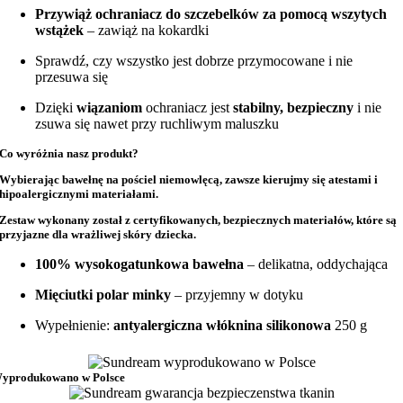
Przywiąż ochraniacz do szczebelków za pomocą wszytych
wstążek
– zawiąż na kokardki
Sprawdź, czy wszystko jest dobrze przymocowane i nie
przesuwa się
Dzięki
wiązaniom
ochraniacz jest
stabilny, bezpieczny
i nie
zsuwa się nawet przy ruchliwym maluszku
Co wyróżnia nasz produkt?
Wybierając bawełnę na
pościel niemowlęcą
, zawsze kierujmy się atestami i
hipoalergicznymi materiałami.
Zestaw wykonany został z
certyfikowanych, bezpiecznych materiałów
, które są
przyjazne dla wrażliwej skóry dziecka.
100% wysokogatunkowa bawełna
– delikatna, oddychająca
Mięciutki polar minky
– przyjemny w dotyku
Wypełnienie:
antyalergiczna włóknina silikonowa
250 g
yprodukowano w Polsce