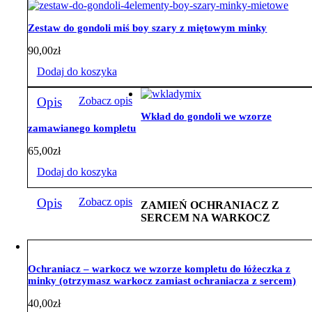
Zestaw do gondoli miś boy szary z miętowym minky
90,00
zł
Dodaj do koszyka
Opis
Zobacz opis
Wkład do gondoli we wzorze
zamawianego kompletu
65,00
zł
Dodaj do koszyka
Opis
Zobacz opis
ZAMIEŃ OCHRANIACZ Z
SERCEM NA WARKOCZ
Ochraniacz – warkocz we wzorze kompletu do łóżeczka z
minky (otrzymasz warkocz zamiast ochraniacza z sercem)
40,00
zł