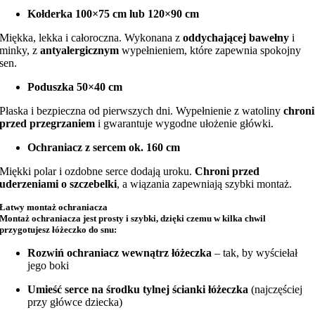
Kołderka 100×75 cm lub 120×90 cm
Miękka, lekka i całoroczna. Wykonana z
oddychającej bawełny
i
minky, z
antyalergicznym
wypełnieniem, które zapewnia spokojny
sen.
Poduszka 50×40 cm
Płaska i bezpieczna od pierwszych dni. Wypełnienie z watoliny
chroni
przed przegrzaniem
i gwarantuje wygodne ułożenie główki.
Ochraniacz z sercem ok. 160 cm
Miękki polar i ozdobne serce dodają uroku.
Chroni przed
uderzeniami o szczebelki
, a wiązania zapewniają szybki montaż.
Łatwy montaż ochraniacza
Montaż ochraniacza jest prosty i szybki, dzięki czemu w kilka chwil
przygotujesz łóżeczko do snu:
Rozwiń ochraniacz wewnątrz łóżeczka
– tak, by wyściełał
jego boki
Umieść serce na środku tylnej ścianki łóżeczka
(najczęściej
przy główce dziecka)