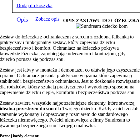
Dodaj do koszyka
Opis
Zobacz opis
OPIS ZASTAWU DO ŁÓŻECZKA
Zestaw do łóżeczka z ochraniaczem z sercem z ozdobną falbanką to
praktyczny i funkcjonalny zestaw, który zapewnia dziecku
bezpieczeństwo i komfort. Ochraniacz na łóżeczko pokrywa
krawędzie łóżeczka, zapobiegając uderzeniom i kontuzjom, gdy
dziecko porusza się podczas snu.
Zestaw jest łatwy w montażu i demontażu, co ułatwia jego czyszczenie
i pranie. Ochraniacz posiada praktyczne wiązania które zapewniają
stabilność i bezpieczeństwo ochraniacza. Jest to doskonałe rozwiązanie
dla rodziców, którzy szukają praktycznego i wygodnego sposobu na
zapewnienie dziecku ciepła, komfortu i bezpieczeństwa podczas snu.
Zestaw zawiera wszystkie najpotrzebniejsze elementy, które stworzą
idealną przestrzeń do snu
dla Twojego dziecka. Każdy z nich został
starannie wykonany i dopasowany rozmiarem do standardowego
łóżeczka niemowlęcego. Pościel niemowlęca z firmy Sundream to
gwarancja bezpiecznego snu Twojego maluszka.
Poznaj każdy element: