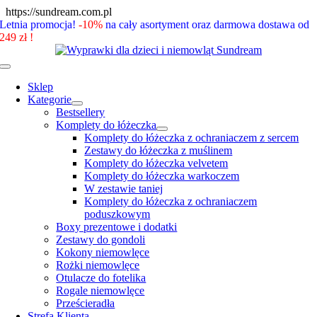
Skip
https://sundream.com.pl
to
Letnia promocja!
-10%
na cały asortyment oraz darmowa dostawa od
content
249 zł !
Toggle
Navigation
Sklep
Kategorie
Bestsellery
Komplety do łóżeczka
Komplety do łóżeczka z ochraniaczem z sercem
Zestawy do łóżeczka z muślinem
Komplety do łóżeczka velvetem
Komplety do łóżeczka warkoczem
W zestawie taniej
Komplety do łóżeczka z ochraniaczem
poduszkowym
Boxy prezentowe i dodatki
Zestawy do gondoli
Kokony niemowlęce
Rożki niemowlęce
Otulacze do fotelika
Rogale niemowlęce
Prześcieradła
Strefa Klienta