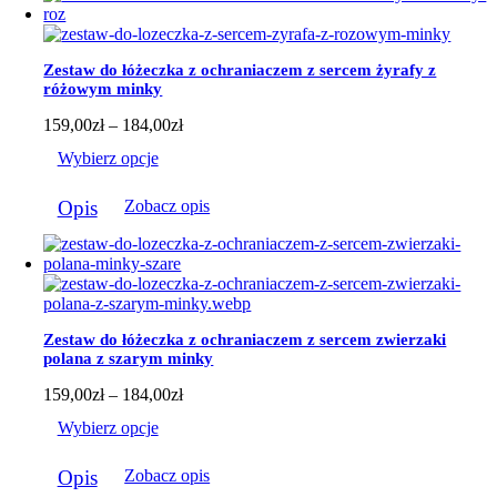
wiele
wariantów.
Opcje
można
Zestaw do łóżeczka z ochraniaczem z sercem żyrafy z
wybrać
różowym minky
na
stronie
Zakres
159,00
zł
–
184,00
zł
produktu
cen:
Wybierz opcje
od
159,00zł
Ten
do
Opis
Zobacz opis
produkt
184,00zł
ma
wiele
wariantów.
Opcje
można
wybrać
Zestaw do łóżeczka z ochraniaczem z sercem zwierzaki
na
polana z szarym minky
stronie
produktu
Zakres
159,00
zł
–
184,00
zł
cen:
Wybierz opcje
od
159,00zł
Ten
do
Opis
Zobacz opis
produkt
184,00zł