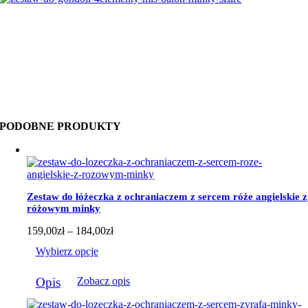
PODOBNE PRODUKTY
Zestaw do łóżeczka z ochraniaczem z sercem róże angielskie z
różowym minky
Zakres
159,00
zł
–
184,00
zł
cen:
Wybierz opcje
od
159,00zł
Ten
do
Opis
Zobacz opis
produkt
184,00zł
ma