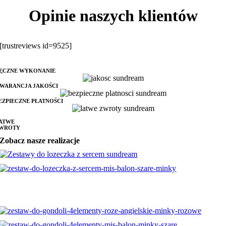
Opinie naszych klientów
[trustreviews id=9525]
ĘCZNE WYKONANIE
WARANCJA JAKOŚCI
EZPIECZNE PŁATNOŚCI
ATWE
WROTY
Zobacz nasze realizacje