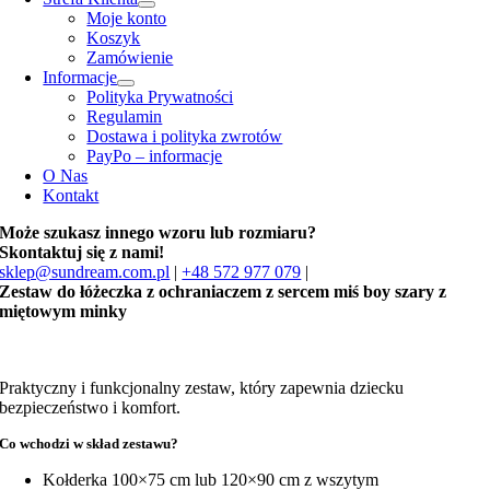
Moje konto
Koszyk
Zamówienie
Informacje
Polityka Prywatności
Regulamin
Dostawa i polityka zwrotów
PayPo – informacje
O Nas
Kontakt
Może szukasz innego wzoru lub rozmiaru?
Skontaktuj się z nami!
sklep@sundream.com.pl
|
+48 572 977 079
|
Zestaw do łóżeczka z ochraniaczem z sercem miś boy szary z
miętowym minky
Praktyczny i funkcjonalny zestaw, który zapewnia dziecku
bezpieczeństwo i komfort.
Co wchodzi w skład zestawu?
Kołderka 100×75 cm lub 120×90 cm z wszytym