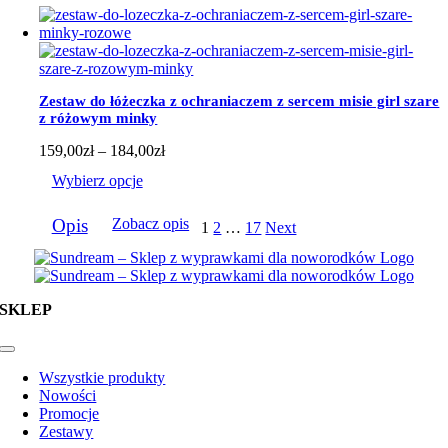
ma
wiele
wariantów.
Opcje
można
wybrać
Zestaw do łóżeczka z ochraniaczem z sercem misie girl szare
na
z różowym minky
stronie
produktu
Zakres
159,00
zł
–
184,00
zł
cen:
Wybierz opcje
od
159,00zł
Ten
do
Opis
Zobacz opis
1
2
…
17
Next
produkt
184,00zł
ma
wiele
wariantów.
Opcje
SKLEP
można
wybrać
na
Toggle
Navigation
stronie
Wszystkie produkty
produktu
Nowości
Promocje
Zestawy