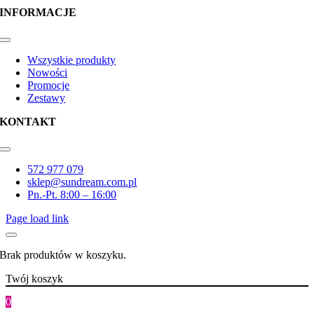
INFORMACJE
Toggle
Navigation
Wszystkie produkty
Nowości
Promocje
Zestawy
KONTAKT
Toggle
Navigation
572 977 079
sklep@sundream.com.pl
Pn.-Pt. 8:00 – 16:00
Page load link
Brak produktów w koszyku.
Twój koszyk
0