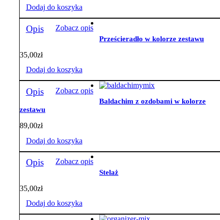
z
Dodaj do koszyka
miętowym
minky
Opis
Zobacz opis
Prześcieradło w kolorze zestawu
35,00
zł
Dodaj do koszyka
Opis
Zobacz opis
Baldachim z ozdobami w kolorze
zestawu
89,00
zł
Dodaj do koszyka
Opis
Zobacz opis
Stelaż
35,00
zł
Dodaj do koszyka