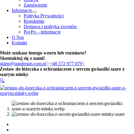
Zamówienie
Informacje
Polityka Prywatności
Regulamin
Dostawa i polityka zwrotów
PayPo – informacje
O Nas
Kontakt
Może szukasz innego wzoru lub rozmiaru?
Skontaktuj się z nami!
sklep@sundream.com.pl
|
+48 572 977 079
|
Zestaw do łóżeczka z ochraniaczem z sercem gwiazdki szare z
szarym minky
🔍