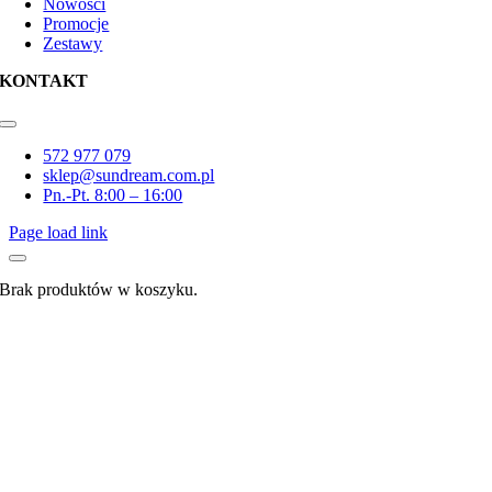
Nowości
Promocje
Zestawy
KONTAKT
Toggle
Navigation
572 977 079
sklep@sundream.com.pl
Pn.-Pt. 8:00 – 16:00
Page load link
Brak produktów w koszyku.
Go
to
Top