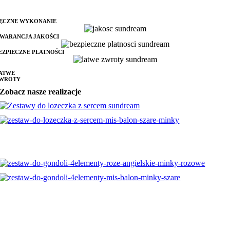
ĘCZNE WYKONANIE
WARANCJA JAKOŚCI
EZPIECZNE PŁATNOŚCI
ATWE
WROTY
Zobacz nasze realizacje