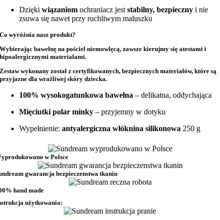
Dzięki
wiązaniom
ochraniacz jest
stabilny, bezpieczny
i nie
zsuwa się nawet przy ruchliwym maluszku
Co wyróżnia nasz produkt?
Wybierając bawełnę na
pościel niemowlęcą
, zawsze kierujmy się atestami i
hipoalergicznymi materiałami.
Zestaw wykonany został z
certyfikowanych, bezpiecznych materiałów
, które są
przyjazne dla wrażliwej skóry dziecka.
100% wysokogatunkowa bawełna
– delikatna, oddychająca
Mięciutki polar minky
– przyjemny w dotyku
Wypełnienie:
antyalergiczna włóknina silikonowa
250 g
yprodukowano w Polsce
undream gwarancja bezpieczenstwa tkanin
00% hand made
nstrukcja użytkowania: