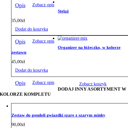
Opis
Zobacz opis
Stelaż
35,00
zł
Dodaj do koszyka
Opis
Zobacz opis
Organizer na łóżeczko, w kolorze
zestawu
45,00
zł
Dodaj do koszyka
Opis
Zobacz opis
Zobacz koszyk
DODAJ INNY ASORTYMENT W
KOLORZE KOMPLETU
Zestaw do gondoli gwiazdki szare z szarym minky
90,00
zł