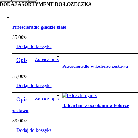
łóżeczka
DODAJ ASORTYMENT DO ŁÓŻECZKA
z
ochraniaczem
z
sercem
Prześcieradło gładkie białe
gwiazdki
szare
35,00
zł
z
szarym
Dodaj do koszyka
minky
Opis
Zobacz opis
Prześcieradło w kolorze zestawu
35,00
zł
Dodaj do koszyka
Opis
Zobacz opis
Baldachim z ozdobami w kolorze
zestawu
89,00
zł
Dodaj do koszyka