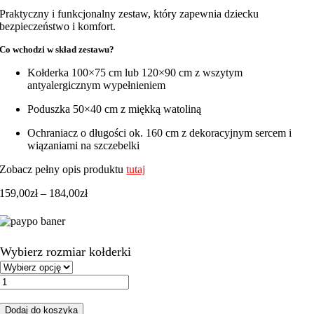
Praktyczny i funkcjonalny zestaw, który zapewnia dziecku
bezpieczeństwo i komfort.
Co wchodzi w skład zestawu?
Kołderka 100×75 cm lub 120×90 cm z wszytym
antyalergicznym wypełnieniem
Poduszka 50×40 cm z miękką watoliną
Ochraniacz o długości ok. 160 cm z dekoracyjnym sercem i
wiązaniami na szczebelki
Zobacz pełny opis produktu
tutaj
Zakres
159,00
zł
–
184,00
zł
cen:
od
159,00zł
do
Wybierz rozmiar kołderki
184,00zł
ilość
Zestaw
do
Dodaj do koszyka