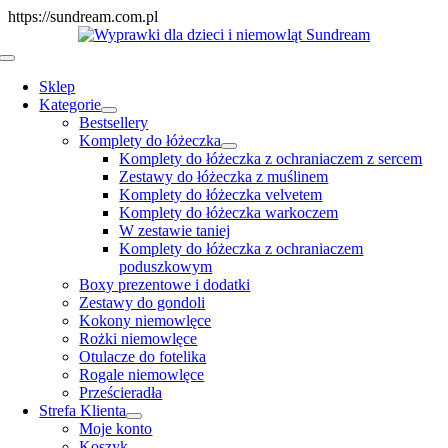
Skip
https://sundream.com.pl
to
content
Toggle
Navigation
Sklep
Kategorie
Bestsellery
Komplety do łóżeczka
Komplety do łóżeczka z ochraniaczem z sercem
Zestawy do łóżeczka z muślinem
Komplety do łóżeczka velvetem
Komplety do łóżeczka warkoczem
W zestawie taniej
Komplety do łóżeczka z ochraniaczem
poduszkowym
Boxy prezentowe i dodatki
Zestawy do gondoli
Kokony niemowlęce
Rożki niemowlęce
Otulacze do fotelika
Rogale niemowlęce
Prześcieradła
Strefa Klienta
Moje konto
Koszyk