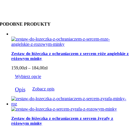
PODOBNE PRODUKTY
Zestaw do łóżeczka z ochraniaczem z sercem róże angielskie z
różowym minky
Zakres
159,00
zł
–
184,00
zł
cen:
Wybierz opcje
od
159,00zł
Ten
do
Opis
Zobacz opis
produkt
184,00zł
ma
wiele
wariantów.
Opcje
można
Zestaw do łóżeczka z ochraniaczem z sercem żyrafy z
wybrać
różowym minky
na