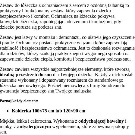
Zestaw do łóżeczka z ochraniaczem z sercem z ozdobną falbanką to
praktyczny i funkcjonalny zestaw, który zapewnia dziecku
bezpieczeństwo i komfort. Ochraniacz na łóżeczko pokrywa
krawędzie łóżeczka, zapobiegając uderzeniom i kontuzjom, gdy
dziecko porusza się podczas snu.
Zestaw jest łatwy w montażu i demontażu, co ułatwia jego czyszczenie
i pranie. Ochraniacz posiada praktyczne wiązania które zapewniają
stabilność i bezpieczeństwo ochraniacza. Jest to doskonałe rozwiązanie
dla rodziców, którzy szukają praktycznego i wygodnego sposobu na
zapewnienie dziecku ciepła, komfortu i bezpieczeństwa podczas snu.
Zestaw zawiera wszystkie najpotrzebniejsze elementy, które stworzą
idealną przestrzeń do snu
dla Twojego dziecka. Każdy z nich został
starannie wykonany i dopasowany rozmiarem do standardowego
łóżeczka niemowlęcego. Pościel niemowlęca z firmy Sundream to
gwarancja bezpiecznego snu Twojego maluszka.
Poznaj każdy element:
Kołderka 100×75 cm lub 120×90 cm
Miękka, lekka i całoroczna. Wykonana z
oddychającej bawełny
i
minky, z
antyalergicznym
wypełnieniem, które zapewnia spokojny
sen.