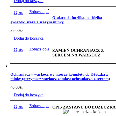
Dodaj do koszyka
Opis
Zobacz opis
Otulacz do fotelika, nosidełka
gwiazdki szare z szarym minky
89,00
zł
Dodaj do koszyka
Opis
Zobacz opis
ZAMIEŃ OCHRANIACZ Z
SERCEM NA WARKOCZ
Ochraniacz – warkocz we wzorze kompletu do łóżeczka z
minky (otrzymasz warkocz zamiast ochraniacza z sercem)
40,00
zł
Dodaj do koszyka
Opis
Zobacz opis
OPIS ZASTAWU DO ŁÓŻECZKA