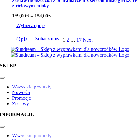
Zestaw do łóżeczka z ochraniaczem z sercem misie girl szare
na
z różowym minky
stronie
produktu
Zakres
159,00
zł
–
184,00
zł
cen:
Wybierz opcje
od
159,00zł
Ten
do
Opis
Zobacz opis
1
2
…
17
Next
produkt
184,00zł
ma
wiele
wariantów.
Opcje
SKLEP
można
wybrać
na
Toggle
Navigation
stronie
Wszystkie produkty
produktu
Nowości
Promocje
Zestawy
INFORMACJE
Toggle
Navigation
Wszystkie produkty