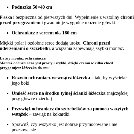
Poduszka 50×40 cm
Płaska i bezpieczna od pierwszych dni. Wypełnienie z watoliny
chroni
przed przegrzaniem
i gwarantuje wygodne ułożenie główki.
Ochraniacz z sercem ok. 160 cm
Miękki polar i ozdobne serce dodają uroku.
Chroni przed
uderzeniami o szczebelki
, a wiązania zapewniają szybki montaż.
Łatwy montaż ochraniacza
Montaż ochraniacza jest prosty i szybki, dzięki czemu w kilka chwil
przygotujesz łóżeczko do snu:
Rozwiń ochraniacz wewnątrz łóżeczka
– tak, by wyściełał
jego boki
Umieść serce na środku tylnej ścianki łóżeczka
(najczęściej
przy główce dziecka)
Przywiąż ochraniacz do szczebelków za pomocą wszytych
wstążek
– zawiąż na kokardki
Sprawdź, czy wszystko jest dobrze przymocowane i nie
przesuwa się