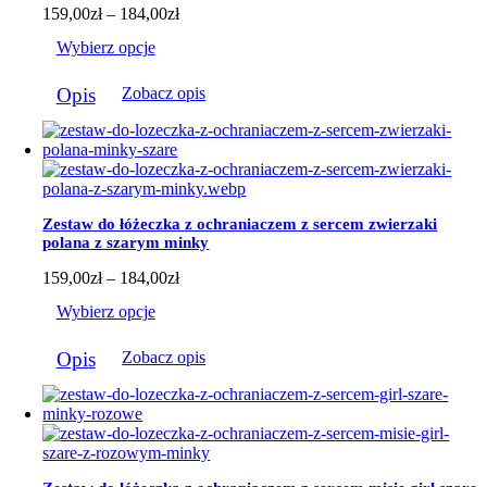
stronie
Zakres
159,00
zł
–
184,00
zł
produktu
cen:
Wybierz opcje
od
159,00zł
Ten
do
Opis
Zobacz opis
produkt
184,00zł
ma
wiele
wariantów.
Opcje
można
wybrać
Zestaw do łóżeczka z ochraniaczem z sercem zwierzaki
na
polana z szarym minky
stronie
produktu
Zakres
159,00
zł
–
184,00
zł
cen:
Wybierz opcje
od
159,00zł
Ten
do
Opis
Zobacz opis
produkt
184,00zł
ma
wiele
wariantów.
Opcje
można
wybrać