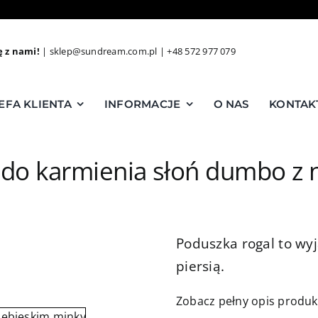
ę z nami!
|
sklep@sundream.com.pl
|
+48 572 977 079
EFA KLIENTA
INFORMACJE
O NAS
KONTAK
 do karmienia słoń dumbo z 
Poduszka rogal to wy
piersią.
Zobacz pełny opis produ