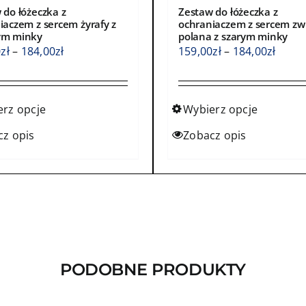
 do łóżeczka z
Zestaw do łóżeczka z
iaczem z sercem żyrafy z
ochraniaczem z sercem zw
ym minky
polana z szarym minky
Zakres
Zakre
0
zł
–
184,00
zł
159,00
zł
–
184,00
zł
cen:
cen:
od
od
159,00zł
159,0
erz opcje
Wybierz opcje
do
do
Ten
cz opis
Zobacz opis
184,00zł
184,0
kt
produkt
ma
wiele
ntów.
wariantów.
Opcje
a
można
ć
wybrać
PODOBNE PRODUKTY
na
e
stronie