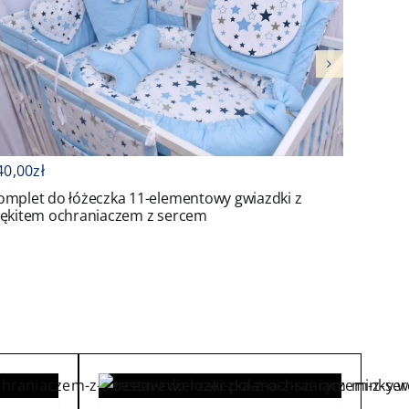
416,00
z
Komplet
40,00
zł
ochran
omplet do łóżeczka 11-elementowy gwiazdki z
łękitem ochraniaczem z sercem