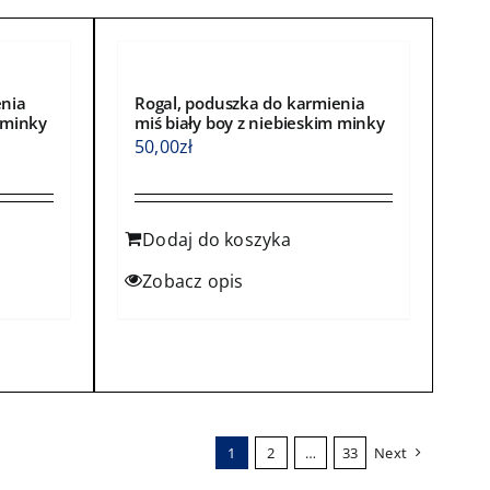
produktu
enia
Rogal, poduszka do karmienia
 minky
miś biały boy z niebieskim minky
50,00
zł
Dodaj do koszyka
Zobacz opis
1
2
…
33
Next