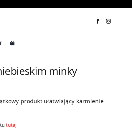
T
niebieskim minky
jątkowy produkt ułatwiający karmienie
ktu
tutaj