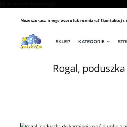
Skip
https://sundream.com.pl
to
content
Może szukasz innego wzoru lub rozmiaru? Skontaktuj si
SKLEP
KATEGORIE
STR
Rogal, poduszka