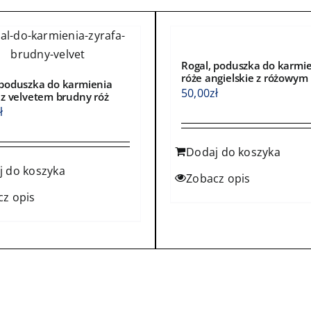
ktu
produktu
Rogal, poduszka do karmi
róże angielskie z różowym
 poduszka do karmienia
50,00
zł
i z velvetem brudny róż
ł
Dodaj do koszyka
j do koszyka
Zobacz opis
cz opis