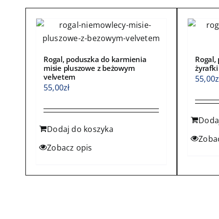
produktu
produ
Rogal, poduszka do karmienia
Rogal,
misie pluszowe z beżowym
żyrafk
velvetem
55,00
z
55,00
zł
Doda
Dodaj do koszyka
Zoba
Zobacz opis