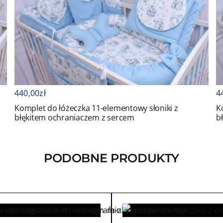
440,00
zł
4
z
Komplet do łóżeczka 11-elementowy słoniki z
K
błękitem ochraniaczem z sercem
b
PODOBNE PRODUKTY