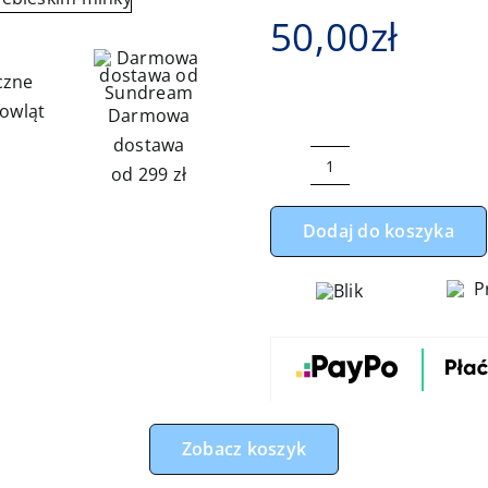
50,00
zł
czne
owląt
Darmowa
dostawa
od 299 zł
ilość
Rogal,
Dodaj do koszyka
poduszka
do
karmienia
słoń
dumbo
z
niebieskim
minky
Zobacz koszyk