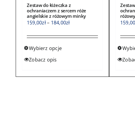
Zestaw do łóżeczka z
Zestaw
ochraniaczem z sercem róże
ochran
angielskie z różowym minky
różow
Zakres
159,00
zł
–
184,00
zł
159,0
cen:
od
159,00zł
Wybierz opcje
Wybi
do
Ten
Ten
Zobacz opis
Zoba
184,00zł
produkt
produ
ma
ma
wiele
wiele
wariantów.
waria
Opcje
Opcje
można
możn
wybrać
wybra
na
na
stronie
stroni