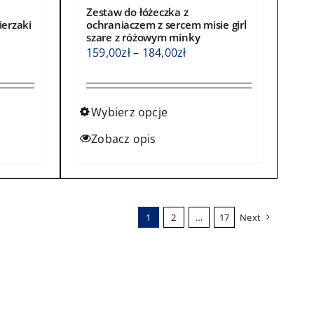
Zestaw do łóżeczka z
ierzaki
ochraniaczem z sercem misie girl
szare z różowym minky
s
Zakres
159,00
zł
–
184,00
zł
cen:
od
0zł
159,00zł
Wybierz opcje
do
Ten
Zobacz opis
0zł
184,00zł
produkt
ma
wiele
wariantów.
1
2
…
17
Next
Opcje
można
wybrać
na
stronie