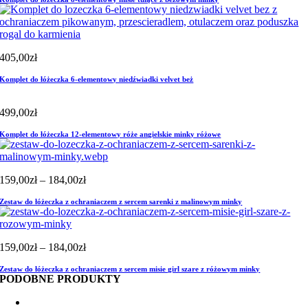
405,00
zł
Komplet do łóżeczka 6-elementowy niedźwiadki velvet beż
499,00
zł
Komplet do łóżeczka 12-elementowy róże angielskie minky różowe
Zakres
159,00
zł
–
184,00
zł
cen:
Zestaw do łóżeczka z ochraniaczem z sercem sarenki z malinowym minky
od
159,00zł
do
184,00zł
Zakres
159,00
zł
–
184,00
zł
cen:
Zestaw do łóżeczka z ochraniaczem z sercem misie girl szare z różowym minky
od
PODOBNE PRODUKTY
159,00zł
do