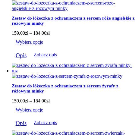
184,00zł
Zestaw do łóżeczka z ochraniaczem z sercem róże angielskie z
różowym minky
Zakres
159,00
zł
–
184,00
zł
cen:
Wybierz opcje
od
159,00zł
Ten
do
Opis
Zobacz opis
produkt
184,00zł
ma
wiele
wariantów.
Opcje
można
Zestaw do łóżeczka z ochraniaczem z sercem żyrafy z
wybrać
różowym minky
na
stronie
Zakres
159,00
zł
–
184,00
zł
produktu
cen:
Wybierz opcje
od
159,00zł
Ten
do
Opis
Zobacz opis
produkt
184,00zł
ma
wiele