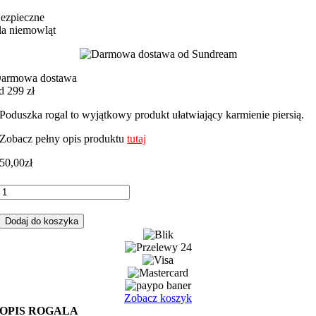
ezpieczne
la niemowląt
armowa dostawa
d 299 zł
Poduszka rogal to wyjątkowy produkt ułatwiający karmienie piersią.
Zobacz pełny opis produktu
tutaj
50,00
zł
ilość
Rogal,
poduszka
Dodaj do koszyka
do
karmienia
misie
tęcza
z
szarym
Zobacz koszyk
minky
OPIS ROGALA