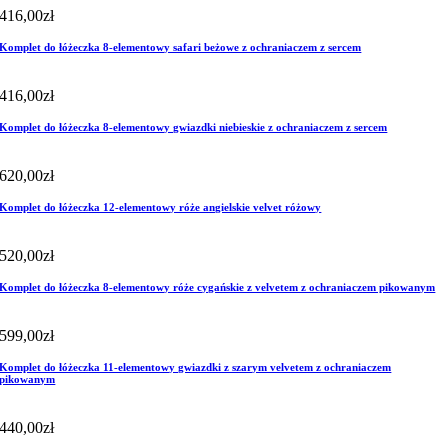
416,00
zł
Komplet do łóżeczka 8-elementowy safari beżowe z ochraniaczem z sercem
416,00
zł
Komplet do łóżeczka 8-elementowy gwiazdki niebieskie z ochraniaczem z sercem
620,00
zł
Komplet do łóżeczka 12-elementowy róże angielskie velvet różowy
520,00
zł
Komplet do łóżeczka 8-elementowy róże cygańskie z velvetem z ochraniaczem pikowanym
599,00
zł
Komplet do łóżeczka 11-elementowy gwiazdki z szarym velvetem z ochraniaczem
pikowanym
440,00
zł