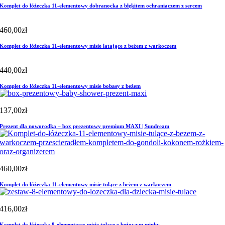
Komplet do łóżeczka 11-elementowy dobranocka z błękitem ochraniaczem z sercem
460,00
zł
Komplet do łóżeczka 11-elementowy misie latające z beżem z warkoczem
440,00
zł
Komplet do łóżeczka 11-elementowy misie bobasy z beżem
137,00
zł
Prezent dla noworodka – box prezentowy premium MAXI | Sundream
460,00
zł
Komplet do łóżeczka 11-elementowy misie tulące z beżem z warkoczem
416,00
zł
Komplet do łóżeczka 8-elementowy misie tulące z beżowym minky