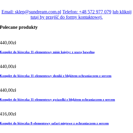
Email: sklep@sundream.com.pl
Telefon: +48 572 977 079
lub kliknij
tutaj by przejść do formy kontaktowej.
Polecane produkty
440,00
zł
Komplet do łóżeczka 11-elementowy misie księżyc z szarą bawełną
440,00
zł
Komplet do łóżeczka 11-elementowy słoniki z błękitem ochraniaczem z sercem
440,00
zł
Komplet do łóżeczka 11-elementowy gwiazdki z błękitem ochraniaczem z sercem
416,00
zł
Komplet do łóżeczka 8-elementowy safari miętowe z ochraniaczem z sercem