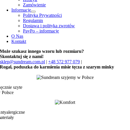
Zamówienie
Informacje
Polityka Prywatności
Regulamin
Dostawa i polityka zwrotów
PayPo – informacje
O Nas
Kontakt
Może szukasz innego wzoru lub rozmiaru?
Skontaktuj się z nami!
sklep@sundream.com.pl
|
+48 572 977 079
|
Rogal, poduszka do karmienia misie tęcza z szarym minky
ęcznie szyte
 Polsce
ntyalergiczne
ateriały