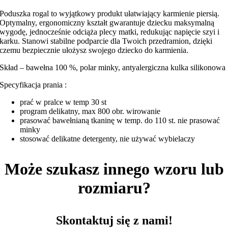
Poduszka rogal to wyjątkowy produkt ułatwiający karmienie piersią.
Optymalny, ergonomiczny kształt gwarantuje dziecku maksymalną
wygodę, jednocześnie odciąża plecy matki, redukując napięcie szyi i
karku. Stanowi stabilne podparcie dla Twoich przedramion, dzięki
czemu bezpiecznie ułożysz swojego dziecko do karmienia.
Skład – bawełna 100 %, polar minky, antyalergiczna kulka silikonowa
Specyfikacja prania :
prać w pralce w temp 30 st
program delikatny, max 800 obr. wirowanie
prasować bawełnianą tkaninę w temp. do 110 st. nie prasować
minky
stosować delikatne detergenty, nie używać wybielaczy
Może szukasz innego wzoru lub
rozmiaru?
Skontaktuj się z nami!