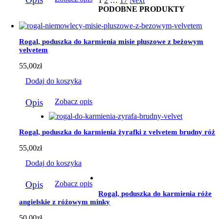
1
2
…
17
Next
produkt
184,00zł
PODOBNE PRODUKTY
ma
wiele
wariantów.
Opcje
Rogal, poduszka do karmienia misie pluszowe z beżowym
można
velvetem
wybrać
na
55,00
zł
stronie
produktu
Dodaj do koszyka
Opis
Zobacz opis
Rogal, poduszka do karmienia żyrafki z velvetem brudny róż
55,00
zł
Dodaj do koszyka
Opis
Zobacz opis
Rogal, poduszka do karmienia róże
angielskie z różowym minky
50,00
zł