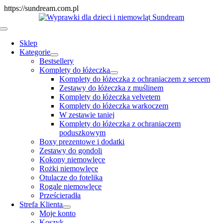
Skip
https://sundream.com.pl
to
content
Toggle
Navigation
Sklep
Kategorie
Bestsellery
Komplety do łóżeczka
Komplety do łóżeczka z ochraniaczem z sercem
Zestawy do łóżeczka z muślinem
Komplety do łóżeczka velvetem
Komplety do łóżeczka warkoczem
W zestawie taniej
Komplety do łóżeczka z ochraniaczem
poduszkowym
Boxy prezentowe i dodatki
Zestawy do gondoli
Kokony niemowlęce
Rożki niemowlęce
Otulacze do fotelika
Rogale niemowlęce
Prześcieradła
Strefa Klienta
Moje konto
Koszyk