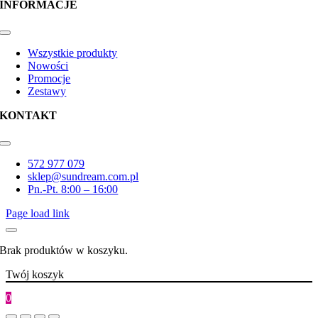
INFORMACJE
Toggle
Navigation
Wszystkie produkty
Nowości
Promocje
Zestawy
KONTAKT
Toggle
Navigation
572 977 079
sklep@sundream.com.pl
Pn.-Pt. 8:00 – 16:00
Page load link
Brak produktów w koszyku.
Twój koszyk
0