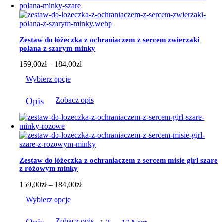
wariantów.
Opcje
można
wybrać
Zestaw do łóżeczka z ochraniaczem z sercem zwierzaki
na
polana z szarym minky
stronie
produktu
Zakres
159,00
zł
–
184,00
zł
cen:
Wybierz opcje
od
159,00zł
Ten
do
Opis
Zobacz opis
produkt
184,00zł
ma
wiele
wariantów.
Opcje
można
wybrać
Zestaw do łóżeczka z ochraniaczem z sercem misie girl szare
na
z różowym minky
stronie
produktu
Zakres
159,00
zł
–
184,00
zł
cen:
Wybierz opcje
od
159,00zł
Ten
do
Opis
Zobacz opis