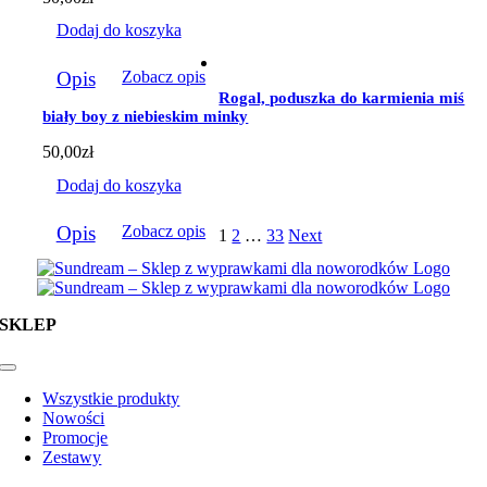
Dodaj do koszyka
Opis
Zobacz opis
Rogal, poduszka do karmienia miś
biały boy z niebieskim minky
50,00
zł
Dodaj do koszyka
Opis
Zobacz opis
1
2
…
33
Next
SKLEP
Toggle
Navigation
Wszystkie produkty
Nowości
Promocje
Zestawy