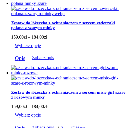
wariantów.
Opcje
można
wybrać
Zestaw do łóżeczka z ochraniaczem z sercem zwierzaki
na
polana z szarym minky
stronie
produktu
Zakres
159,00
zł
–
184,00
zł
cen:
Wybierz opcje
od
159,00zł
Ten
do
Opis
Zobacz opis
produkt
184,00zł
ma
wiele
wariantów.
Opcje
można
wybrać
Zestaw do łóżeczka z ochraniaczem z sercem misie girl szare
na
z różowym minky
stronie
produktu
Zakres
159,00
zł
–
184,00
zł
cen:
Wybierz opcje
od
159,00zł
Ten
do
Opis
Zobacz opis