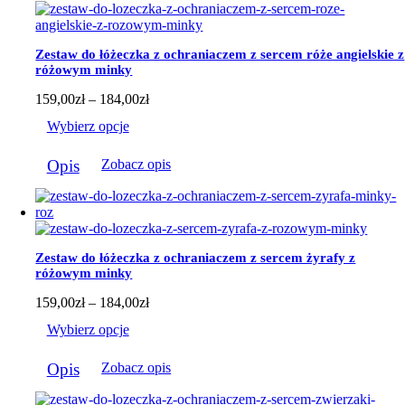
184,00zł
Zestaw do łóżeczka z ochraniaczem z sercem róże angielskie z
różowym minky
Zakres
159,00
zł
–
184,00
zł
cen:
Wybierz opcje
od
159,00zł
Ten
do
Opis
Zobacz opis
produkt
184,00zł
ma
wiele
wariantów.
Opcje
można
Zestaw do łóżeczka z ochraniaczem z sercem żyrafy z
wybrać
różowym minky
na
stronie
Zakres
159,00
zł
–
184,00
zł
produktu
cen:
Wybierz opcje
od
159,00zł
Ten
do
Opis
Zobacz opis
produkt
184,00zł
ma
wiele