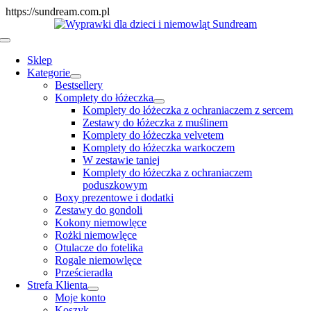
Skip
https://sundream.com.pl
to
content
Toggle
Navigation
Sklep
Kategorie
Bestsellery
Komplety do łóżeczka
Komplety do łóżeczka z ochraniaczem z sercem
Zestawy do łóżeczka z muślinem
Komplety do łóżeczka velvetem
Komplety do łóżeczka warkoczem
W zestawie taniej
Komplety do łóżeczka z ochraniaczem
poduszkowym
Boxy prezentowe i dodatki
Zestawy do gondoli
Kokony niemowlęce
Rożki niemowlęce
Otulacze do fotelika
Rogale niemowlęce
Prześcieradła
Strefa Klienta
Moje konto
Koszyk