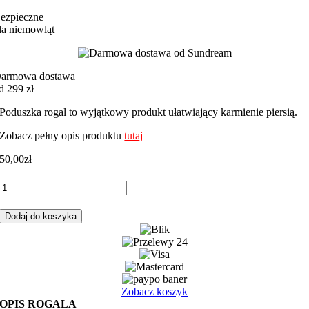
ezpieczne
la niemowląt
armowa dostawa
d 299 zł
Poduszka rogal to wyjątkowy produkt ułatwiający karmienie piersią.
Zobacz pełny opis produktu
tutaj
50,00
zł
ilość
Rogal,
poduszka
Dodaj do koszyka
do
karmienia
miś
biały
boy
z
Zobacz koszyk
szarym
OPIS ROGALA