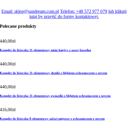
Email: sklep@sundream.com.pl
Telefon: +48 572 977 079
lub kliknij
tutaj by przejść do formy kontaktowej.
Polecane produkty
440,00
zł
Komplet do łóżeczka 11-elementowy misie księżyc z szarą bawełną
440,00
zł
Komplet do łóżeczka 11-elementowy słoniki z błękitem ochraniaczem z sercem
440,00
zł
Komplet do łóżeczka 11-elementowy gwiazdki z błękitem ochraniaczem z sercem
416,00
zł
Komplet do łóżeczka 8-elementowy safari miętowe z ochraniaczem z sercem