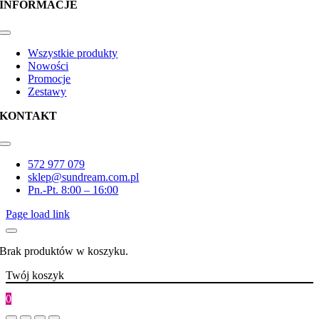
INFORMACJE
Toggle
Navigation
Wszystkie produkty
Nowości
Promocje
Zestawy
KONTAKT
Toggle
Navigation
572 977 079
sklep@sundream.com.pl
Pn.-Pt. 8:00 – 16:00
Page load link
Brak produktów w koszyku.
Twój koszyk
0