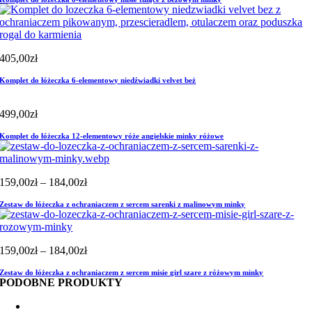
405,00
zł
Komplet do łóżeczka 6-elementowy niedźwiadki velvet beż
499,00
zł
Komplet do łóżeczka 12-elementowy róże angielskie minky różowe
Zakres
159,00
zł
–
184,00
zł
cen:
Zestaw do łóżeczka z ochraniaczem z sercem sarenki z malinowym minky
od
159,00zł
do
184,00zł
Zakres
159,00
zł
–
184,00
zł
cen:
Zestaw do łóżeczka z ochraniaczem z sercem misie girl szare z różowym minky
od
PODOBNE PRODUKTY
159,00zł
do