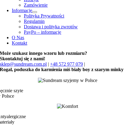
Zamówienie
Informacje
Polityka Prywatności
Regulamin
Dostawa i polityka zwrotów
PayPo – informacje
O Nas
Kontakt
Może szukasz innego wzoru lub rozmiaru?
Skontaktuj się z nami!
sklep@sundream.com.pl
|
+48 572 977 079
|
Rogal, poduszka do karmienia miś biały boy z szarym minky
ęcznie szyte
 Polsce
ntyalergiczne
ateriały