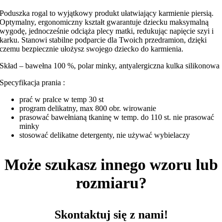
minky
Poduszka rogal to wyjątkowy produkt ułatwiający karmienie piersią.
Optymalny, ergonomiczny kształt gwarantuje dziecku maksymalną
wygodę, jednocześnie odciąża plecy matki, redukując napięcie szyi i
karku. Stanowi stabilne podparcie dla Twoich przedramion, dzięki
czemu bezpiecznie ułożysz swojego dziecko do karmienia.
Skład – bawełna 100 %, polar minky, antyalergiczna kulka silikonowa
Specyfikacja prania :
prać w pralce w temp 30 st
program delikatny, max 800 obr. wirowanie
prasować bawełnianą tkaninę w temp. do 110 st. nie prasować
minky
stosować delikatne detergenty, nie używać wybielaczy
Może szukasz innego wzoru lub
rozmiaru?
Skontaktuj się z nami!