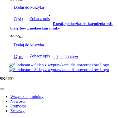
Dodaj do koszyka
Opis
Zobacz opis
Rogal, poduszka do karmienia miś
biały boy z niebieskim minky
50,00
zł
Dodaj do koszyka
Opis
Zobacz opis
1
2
…
33
Next
SKLEP
Toggle
Navigation
Wszystkie produkty
Nowości
Promocje
Zestawy