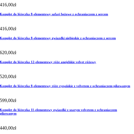
416,00
zł
Komplet do łóżeczka 8-elementowy safari beżowe z ochraniaczem z sercem
416,00
zł
Komplet do łóżeczka 8-elementowy gwiazdki niebieskie z ochraniaczem z sercem
620,00
zł
Komplet do łóżeczka 12-elementowy róże angielskie velvet różowy
520,00
zł
Komplet do łóżeczka 8-elementowy róże cygańskie z velvetem z ochraniaczem pikowanym
599,00
zł
Komplet do łóżeczka 11-elementowy gwiazdki z szarym velvetem z ochraniaczem
pikowanym
440,00
zł