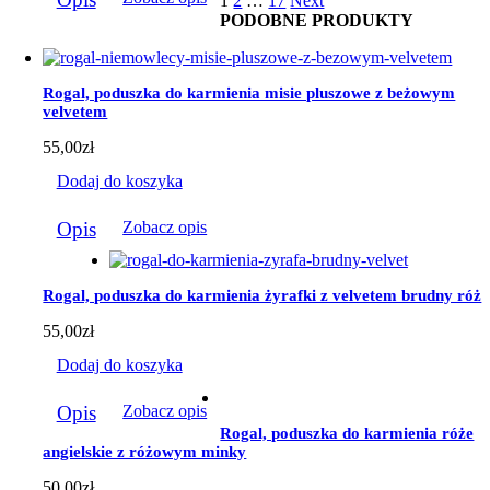
1
2
…
17
Next
produkt
184,00zł
PODOBNE PRODUKTY
ma
wiele
wariantów.
Opcje
Rogal, poduszka do karmienia misie pluszowe z beżowym
można
velvetem
wybrać
na
55,00
zł
stronie
produktu
Dodaj do koszyka
Opis
Zobacz opis
Rogal, poduszka do karmienia żyrafki z velvetem brudny róż
55,00
zł
Dodaj do koszyka
Opis
Zobacz opis
Rogal, poduszka do karmienia róże
angielskie z różowym minky
50,00
zł