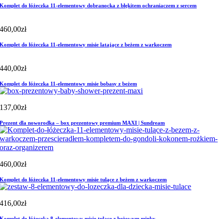
Komplet do łóżeczka 11-elementowy dobranocka z błękitem ochraniaczem z sercem
460,00
zł
Komplet do łóżeczka 11-elementowy misie latające z beżem z warkoczem
440,00
zł
Komplet do łóżeczka 11-elementowy misie bobasy z beżem
137,00
zł
Prezent dla noworodka – box prezentowy premium MAXI | Sundream
460,00
zł
Komplet do łóżeczka 11-elementowy misie tulące z beżem z warkoczem
416,00
zł
Komplet do łóżeczka 8-elementowy misie tulące z beżowym minky