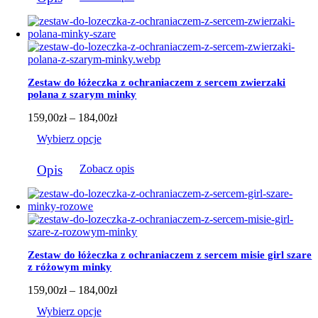
184,00zł
ma
wiele
wariantów.
Opcje
można
wybrać
Zestaw do łóżeczka z ochraniaczem z sercem zwierzaki
na
polana z szarym minky
stronie
produktu
Zakres
159,00
zł
–
184,00
zł
cen:
Wybierz opcje
od
159,00zł
Ten
do
Opis
Zobacz opis
produkt
184,00zł
ma
wiele
wariantów.
Opcje
można
wybrać
Zestaw do łóżeczka z ochraniaczem z sercem misie girl szare
na
z różowym minky
stronie
produktu
Zakres
159,00
zł
–
184,00
zł
cen:
Wybierz opcje
od