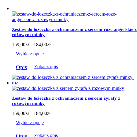
159,00zł
do
184,00zł
Zestaw do łóżeczka z ochraniaczem z sercem róże angielskie z
różowym minky
Zakres
159,00
zł
–
184,00
zł
cen:
Wybierz opcje
od
159,00zł
Ten
do
Opis
Zobacz opis
produkt
184,00zł
ma
wiele
wariantów.
Opcje
można
Zestaw do łóżeczka z ochraniaczem z sercem żyrafy z
wybrać
różowym minky
na
stronie
Zakres
159,00
zł
–
184,00
zł
produktu
cen:
Wybierz opcje
od
159,00zł
Ten
do
Opis
Zobacz opis
produkt