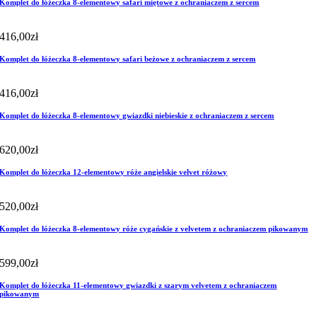
Komplet do łóżeczka 8-elementowy safari miętowe z ochraniaczem z sercem
416,00
zł
Komplet do łóżeczka 8-elementowy safari beżowe z ochraniaczem z sercem
416,00
zł
Komplet do łóżeczka 8-elementowy gwiazdki niebieskie z ochraniaczem z sercem
620,00
zł
Komplet do łóżeczka 12-elementowy róże angielskie velvet różowy
520,00
zł
Komplet do łóżeczka 8-elementowy róże cygańskie z velvetem z ochraniaczem pikowanym
599,00
zł
Komplet do łóżeczka 11-elementowy gwiazdki z szarym velvetem z ochraniaczem
pikowanym