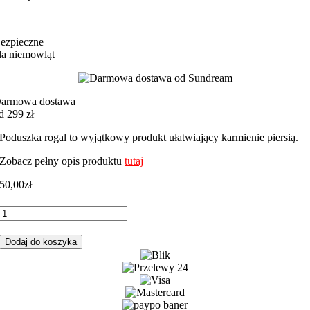
ezpieczne
la niemowląt
armowa dostawa
d 299 zł
Poduszka rogal to wyjątkowy produkt ułatwiający karmienie piersią.
Zobacz pełny opis produktu
tutaj
50,00
zł
ilość
Rogal,
poduszka
Dodaj do koszyka
do
karmienia
miki
główki
malina