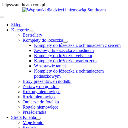
Skip
https://sundream.com.pl
to
content
Toggle
Navigation
Sklep
Kategorie
Bestsellery
Komplety do łóżeczka
Komplety do łóżeczka z ochraniaczem z sercem
Zestawy do łóżeczka z muślinem
Komplety do łóżeczka velvetem
Komplety do łóżeczka warkoczem
W zestawie taniej
Komplety do łóżeczka z ochraniaczem
poduszkowym
Boxy prezentowe i dodatki
Zestawy do gondoli
Kokony niemowlęce
Rożki niemowlęce
Otulacze do fotelika
Rogale niemowlęce
Prześcieradła
Strefa Klienta
Moje konto
Koszyk