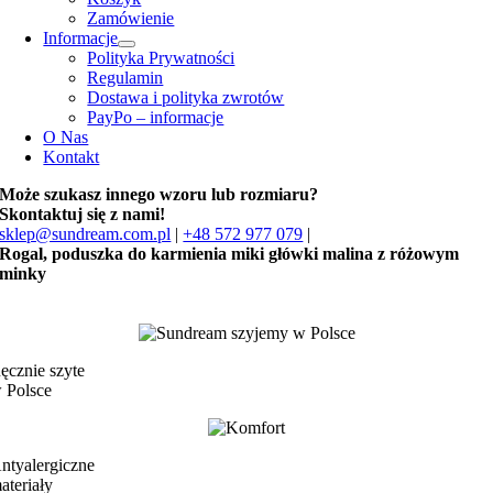
Zamówienie
Informacje
Polityka Prywatności
Regulamin
Dostawa i polityka zwrotów
PayPo – informacje
O Nas
Kontakt
Może szukasz innego wzoru lub rozmiaru?
Skontaktuj się z nami!
sklep@sundream.com.pl
|
+48 572 977 079
|
Rogal, poduszka do karmienia miki główki malina z różowym
minky
ęcznie szyte
 Polsce
ntyalergiczne
ateriały