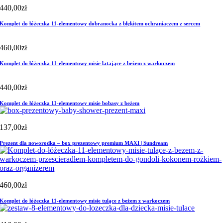
440,00
zł
Komplet do łóżeczka 11-elementowy dobranocka z błękitem ochraniaczem z sercem
460,00
zł
Komplet do łóżeczka 11-elementowy misie latające z beżem z warkoczem
440,00
zł
Komplet do łóżeczka 11-elementowy misie bobasy z beżem
137,00
zł
Prezent dla noworodka – box prezentowy premium MAXI | Sundream
460,00
zł
Komplet do łóżeczka 11-elementowy misie tulące z beżem z warkoczem