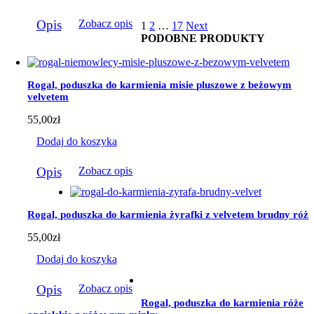
159,00zł
Ten
do
Opis
Zobacz opis
1
2
…
17
Next
produkt
184,00zł
PODOBNE PRODUKTY
ma
wiele
wariantów.
Opcje
Rogal, poduszka do karmienia misie pluszowe z beżowym
można
velvetem
wybrać
na
55,00
zł
stronie
produktu
Dodaj do koszyka
Opis
Zobacz opis
Rogal, poduszka do karmienia żyrafki z velvetem brudny róż
55,00
zł
Dodaj do koszyka
Opis
Zobacz opis
Rogal, poduszka do karmienia róże