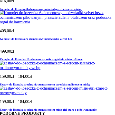
416,00
zł
Komplet do łóżeczka 8-elementowy misie tulące z beżowym minky
405,00
zł
Komplet do łóżeczka 6-elementowy niedźwiadki velvet beż
499,00
zł
Komplet do łóżeczka 12-elementowy róże angielskie minky różowe
Zakres
159,00
zł
–
184,00
zł
cen:
Zestaw do łóżeczka z ochraniaczem z sercem sarenki z malinowym minky
od
159,00zł
do
184,00zł
Zakres
159,00
zł
–
184,00
zł
cen:
Zestaw do łóżeczka z ochraniaczem z sercem misie girl szare z różowym minky
od
PODOBNE PRODUKTY