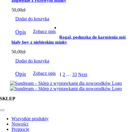
angielskie z różowym minky
50,00
zł
Dodaj do koszyka
Opis
Zobacz opis
Rogal, poduszka do karmienia miś
biały boy z niebieskim minky
50,00
zł
Dodaj do koszyka
Opis
Zobacz opis
1
2
…
33
Next
SKLEP
Toggle
Navigation
Wszystkie produkty
Nowości
Promocje