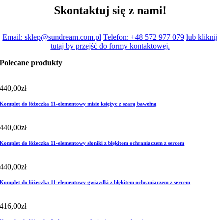
Skontaktuj się z nami!
Email: sklep@sundream.com.pl
Telefon: +48 572 977 079
lub kliknij
tutaj by przejść do formy kontaktowej.
Polecane produkty
440,00
zł
Komplet do łóżeczka 11-elementowy misie księżyc z szarą bawełną
440,00
zł
Komplet do łóżeczka 11-elementowy słoniki z błękitem ochraniaczem z sercem
440,00
zł
Komplet do łóżeczka 11-elementowy gwiazdki z błękitem ochraniaczem z sercem
416,00
zł