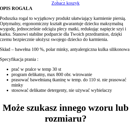
z
Zobacz koszyk
różowym
OPIS ROGALA
minky
Poduszka rogal to wyjątkowy produkt ułatwiający karmienie piersią.
Optymalny, ergonomiczny kształt gwarantuje dziecku maksymalną
wygodę, jednocześnie odciąża plecy matki, redukując napięcie szyi i
karku. Stanowi stabilne podparcie dla Twoich przedramion, dzięki
czemu bezpiecznie ułożysz swojego dziecko do karmienia.
Skład – bawełna 100 %, polar minky, antyalergiczna kulka silikonowa
Specyfikacja prania :
prać w pralce w temp 30 st
program delikatny, max 800 obr. wirowanie
prasować bawełnianą tkaninę w temp. do 110 st. nie prasować
minky
stosować delikatne detergenty, nie używać wybielaczy
Może szukasz innego wzoru lub
rozmiaru?