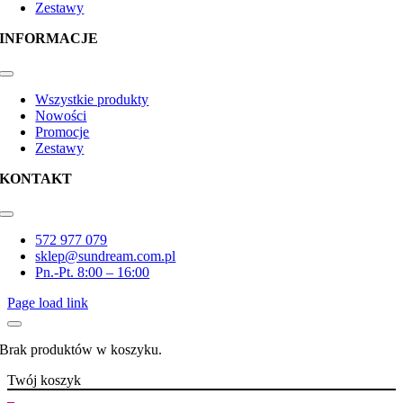
Zestawy
INFORMACJE
Toggle
Navigation
Wszystkie produkty
Nowości
Promocje
Zestawy
KONTAKT
Toggle
Navigation
572 977 079
sklep@sundream.com.pl
Pn.-Pt. 8:00 – 16:00
Page load link
Brak produktów w koszyku.
Twój koszyk