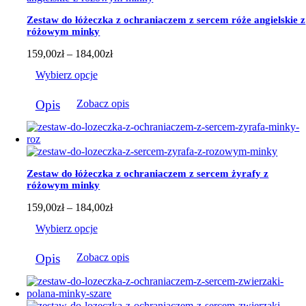
Zestaw do łóżeczka z ochraniaczem z sercem róże angielskie z
różowym minky
Zakres
159,00
zł
–
184,00
zł
cen:
Wybierz opcje
od
159,00zł
Ten
do
Opis
Zobacz opis
produkt
184,00zł
ma
wiele
wariantów.
Opcje
można
Zestaw do łóżeczka z ochraniaczem z sercem żyrafy z
wybrać
różowym minky
na
stronie
Zakres
159,00
zł
–
184,00
zł
produktu
cen:
Wybierz opcje
od
159,00zł
Ten
do
Opis
Zobacz opis
produkt
184,00zł
ma
wiele
wariantów.