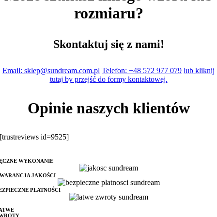
rozmiaru?
Skontaktuj się z nami!
Email: sklep@sundream.com.pl
Telefon: +48 572 977 079
lub kliknij
tutaj by przejść do formy kontaktowej.
Opinie naszych klientów
[trustreviews id=9525]
ĘCZNE WYKONANIE
WARANCJA JAKOŚCI
EZPIECZNE PŁATNOŚCI
ATWE
WROTY