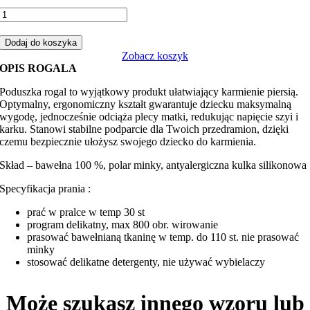
ilość
Rogal,
poduszka
Dodaj do koszyka
do
Zobacz koszyk
karmienia
OPIS ROGALA
łapacz
z
Poduszka rogal to wyjątkowy produkt ułatwiający karmienie piersią.
malinowym
Optymalny, ergonomiczny kształt gwarantuje dziecku maksymalną
minky
wygodę, jednocześnie odciąża plecy matki, redukując napięcie szyi i
karku. Stanowi stabilne podparcie dla Twoich przedramion, dzięki
czemu bezpiecznie ułożysz swojego dziecko do karmienia.
Skład – bawełna 100 %, polar minky, antyalergiczna kulka silikonowa
Specyfikacja prania :
prać w pralce w temp 30 st
program delikatny, max 800 obr. wirowanie
prasować bawełnianą tkaninę w temp. do 110 st. nie prasować
minky
stosować delikatne detergenty, nie używać wybielaczy
Może szukasz innego wzoru lub