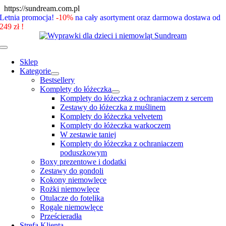
Skip
https://sundream.com.pl
to
Letnia promocja!
-10%
na cały asortyment oraz darmowa dostawa od
content
249 zł !
Toggle
Navigation
Sklep
Kategorie
Bestsellery
Komplety do łóżeczka
Komplety do łóżeczka z ochraniaczem z sercem
Zestawy do łóżeczka z muślinem
Komplety do łóżeczka velvetem
Komplety do łóżeczka warkoczem
W zestawie taniej
Komplety do łóżeczka z ochraniaczem
poduszkowym
Boxy prezentowe i dodatki
Zestawy do gondoli
Kokony niemowlęce
Rożki niemowlęce
Otulacze do fotelika
Rogale niemowlęce
Prześcieradła
Strefa Klienta