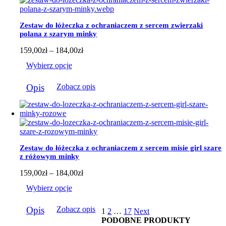
Opcje
można
wybrać
Zestaw do łóżeczka z ochraniaczem z sercem zwierzaki
na
polana z szarym minky
stronie
produktu
Zakres
159,00
zł
–
184,00
zł
cen:
Wybierz opcje
od
159,00zł
Ten
do
Opis
Zobacz opis
produkt
184,00zł
ma
wiele
wariantów.
Opcje
można
wybrać
Zestaw do łóżeczka z ochraniaczem z sercem misie girl szare
na
z różowym minky
stronie
produktu
Zakres
159,00
zł
–
184,00
zł
cen:
Wybierz opcje
od
159,00zł
Ten
do
Opis
Zobacz opis
1
2
…
17
Next
produkt
184,00zł
PODOBNE PRODUKTY
ma