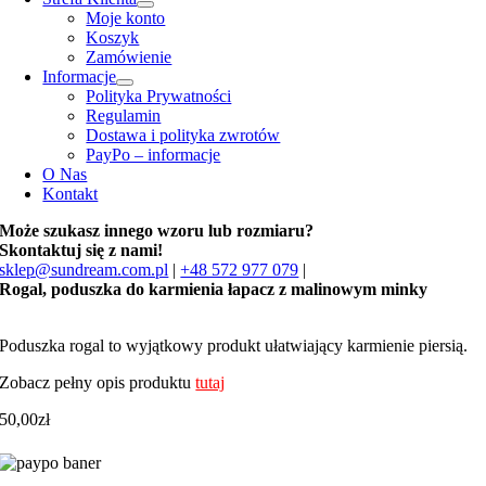
Moje konto
Koszyk
Zamówienie
Informacje
Polityka Prywatności
Regulamin
Dostawa i polityka zwrotów
PayPo – informacje
O Nas
Kontakt
Może szukasz innego wzoru lub rozmiaru?
Skontaktuj się z nami!
sklep@sundream.com.pl
|
+48 572 977 079
|
Rogal, poduszka do karmienia łapacz z malinowym minky
Poduszka rogal to wyjątkowy produkt ułatwiający karmienie piersią.
Zobacz pełny opis produktu
tutaj
50,00
zł