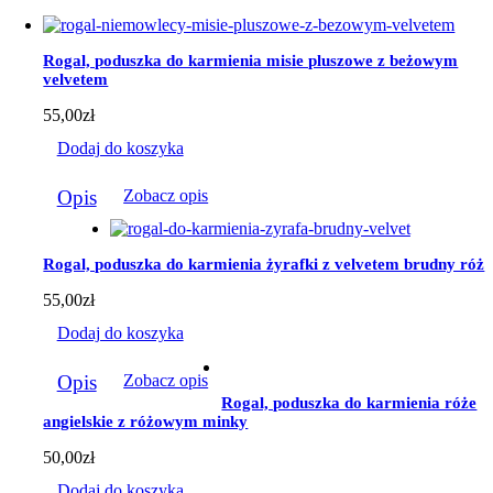
wiele
wariantów.
Opcje
Rogal, poduszka do karmienia misie pluszowe z beżowym
można
velvetem
wybrać
na
55,00
zł
stronie
produktu
Dodaj do koszyka
Opis
Zobacz opis
Rogal, poduszka do karmienia żyrafki z velvetem brudny róż
55,00
zł
Dodaj do koszyka
Opis
Zobacz opis
Rogal, poduszka do karmienia róże
angielskie z różowym minky
50,00
zł
Dodaj do koszyka