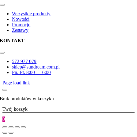
Toggle
Navigation
Wszystkie produkty
Nowości
Promocje
Zestawy
KONTAKT
Toggle
Navigation
572 977 079
sklep@sundream.com.pl
Pn.-Pt. 8:00 – 16:00
Page load link
Brak produktów w koszyku.
Twój koszyk
0
Go