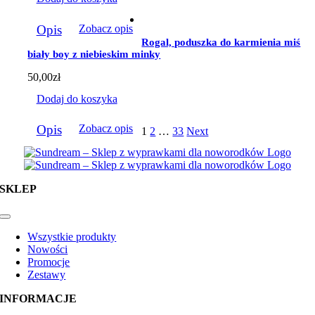
Opis
Zobacz opis
Rogal, poduszka do karmienia miś
biały boy z niebieskim minky
50,00
zł
Dodaj do koszyka
Opis
Zobacz opis
1
2
…
33
Next
SKLEP
Toggle
Navigation
Wszystkie produkty
Nowości
Promocje
Zestawy
INFORMACJE