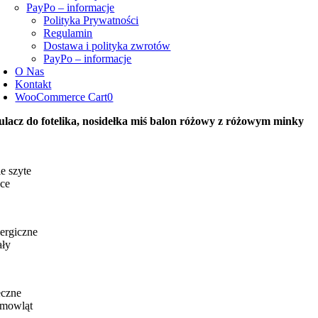
PayPo – informacje
Polityka Prywatności
Regulamin
Dostawa i polityka zwrotów
PayPo – informacje
O Nas
Kontakt
WooCommerce Cart
0
ulacz do fotelika, nosidełka miś balon różowy z różowym minky
e szyte
ce
ergiczne
ały
eczne
emowląt