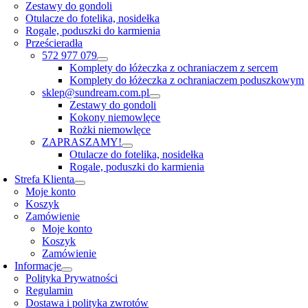
Zestawy do gondoli
Otulacze do fotelika, nosidełka
Rogale, poduszki do karmienia
Prześcieradła
572 977 079
Komplety do łóżeczka z ochraniaczem z sercem
Komplety do łóżeczka z ochraniaczem poduszkowym
sklep@sundream.com.pl
Zestawy do gondoli
Kokony niemowlęce
Rożki niemowlęce
ZAPRASZAMY!
Otulacze do fotelika, nosidełka
Rogale, poduszki do karmienia
Strefa Klienta
Moje konto
Koszyk
Zamówienie
Moje konto
Koszyk
Zamówienie
Informacje
Polityka Prywatności
Regulamin
Dostawa i polityka zwrotów