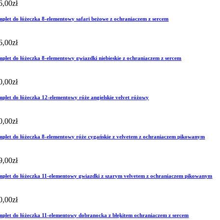
6,00
zł
plet do łóżeczka 8-elementowy safari beżowe z ochraniaczem z sercem
6,00
zł
plet do łóżeczka 8-elementowy gwiazdki niebieskie z ochraniaczem z sercem
0,00
zł
plet do łóżeczka 12-elementowy róże angielskie velvet różowy
0,00
zł
plet do łóżeczka 8-elementowy róże cygańskie z velvetem z ochraniaczem pikowanym
9,00
zł
plet do łóżeczka 11-elementowy gwiazdki z szarym velvetem z ochraniaczem pikowanym
0,00
zł
plet do łóżeczka 11-elementowy dobranocka z błękitem ochraniaczem z sercem