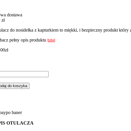
wa dostawa
 zł
ulacz do nosidełka z kapturkiem to miękki, i bezpieczny produkt któr
bacz pełny opis produktu
tutaj
,00
zł
ść
ulacz
odaj do koszyka
elika,
sidełka
ś
lon
żowy
żowym
PIS OTULACZA
nky