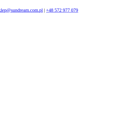
klep@sundream.com.pl
|
+48 572 977 079
572 977 079
SKLEP@SUNDREAM.PL
ZAPRASZAMY!