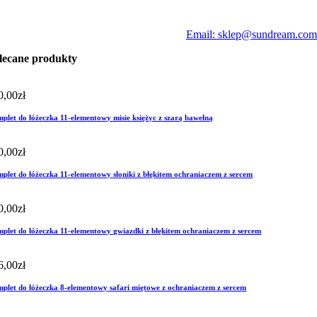
Email: sklep@sundream.com
lecane produkty
0,00
zł
plet do łóżeczka 11-elementowy misie księżyc z szarą bawełną
0,00
zł
plet do łóżeczka 11-elementowy słoniki z błękitem ochraniaczem z sercem
0,00
zł
plet do łóżeczka 11-elementowy gwiazdki z błękitem ochraniaczem z sercem
6,00
zł
plet do łóżeczka 8-elementowy safari miętowe z ochraniaczem z sercem