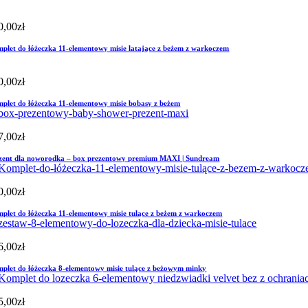
0,00
zł
plet do łóżeczka 11-elementowy misie latające z beżem z warkoczem
0,00
zł
plet do łóżeczka 11-elementowy misie bobasy z beżem
7,00
zł
zent dla noworodka – box prezentowy premium MAXI | Sundream
0,00
zł
plet do łóżeczka 11-elementowy misie tulące z beżem z warkoczem
6,00
zł
plet do łóżeczka 8-elementowy misie tulące z beżowym minky
5,00
zł