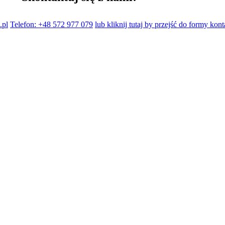
.pl
Telefon: +48 572 977 079
lub kliknij tutaj by przejść do formy kon