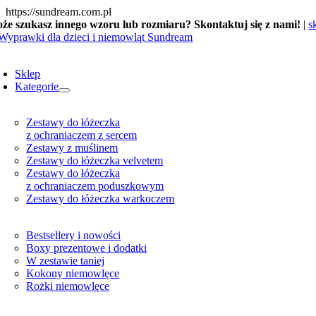
Skip
https://sundream.com.pl
to
że szukasz innego wzoru lub rozmiaru? Skontaktuj się z nami!
|
s
content
oggle
avigation
Sklep
Kategorie
Zestawy do łóżeczka
z ochraniaczem z sercem
Zestawy z muślinem
Zestawy do łóżeczka velvetem
Zestawy do łóżeczka
z ochraniaczem poduszkowym
Zestawy do łóżeczka warkoczem
Bestsellery i nowości
Boxy prezentowe i dodatki
W zestawie taniej
Kokony niemowlęce
Rożki niemowlęce