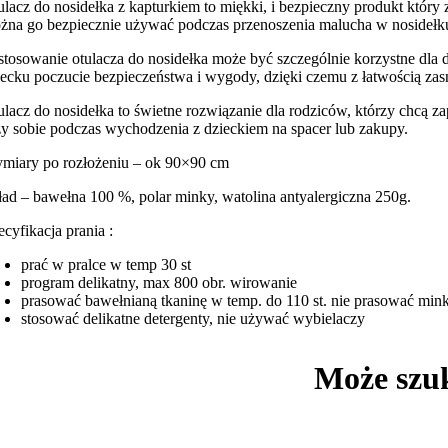
ulacz do nosidełka z kapturkiem to miękki, i bezpieczny produkt który
żna go bezpiecznie używać podczas przenoszenia malucha w nosidełk
stosowanie otulacza do nosidełka może być szczególnie korzystne dla dz
iecku poczucie bezpieczeństwa i wygody, dzięki czemu z łatwością za
ulacz do nosidełka to świetne rozwiązanie dla rodziców, którzy chcą 
zy sobie podczas wychodzenia z dzieckiem na spacer lub zakupy.
miary po rozłożeniu – ok 90×90 cm
ład – bawełna 100 %, polar minky, watolina antyalergiczna 250g.
ecyfikacja prania :
prać w pralce w temp 30 st
program delikatny, max 800 obr. wirowanie
prasować bawełnianą tkaninę w temp. do 110 st. nie prasować min
stosować delikatne detergenty, nie używać wybielaczy
Może szu