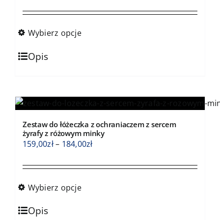
cen:
od
159,00zł
Wybierz opcje
do
Ten
184,00zł
Opis
produkt
ma
wiele
wariantów.
Opcje
Zestaw do łóżeczka z ochraniaczem z sercem
można
żyrafy z różowym minky
wybrać
Zakres
159,00
zł
–
184,00
zł
na
cen:
stronie
od
produktu
159,00zł
Wybierz opcje
do
Ten
184,00zł
Opis
produkt