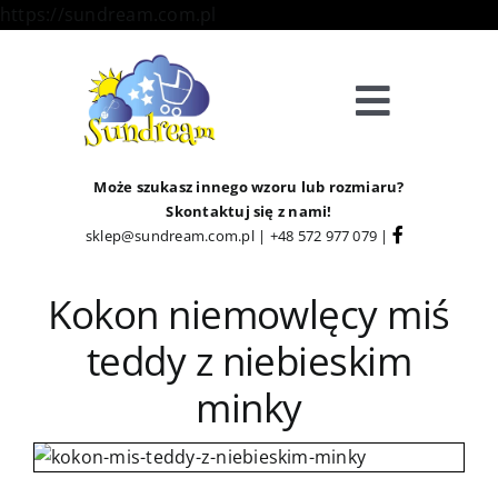
Skip
https://sundream.com.pl
to
content
Toggle
Navigat
Sklep
Może szukasz innego wzoru lub rozmiaru?
Skontaktuj się z nami!
sklep@sundream.com.pl
|
+48 572 977 079
|
Kategorie
Kokon niemowlęcy miś
Strefa Klienta
teddy z niebieskim
Informacje
minky
O Nas