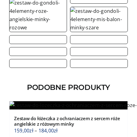
PODOBNE PRODUKTY
Zestaw do łóżeczka z ochraniaczem z sercem róże
angielskie z różowym minky
Zakres
159,00
zł
–
184,00
zł