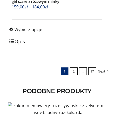
girl szare z różowym minky
wybrać
Zakres
159,00
zł
–
184,00
zł
na
cen:
stronie
od
produktu
159,00zł
Wybierz opcje
do
Ten
184,00zł
Opis
produkt
ma
wiele
wariantów.
1
2
…
17
Next
Opcje
można
wybrać
PODOBNE PRODUKTY
na
stronie
produktu