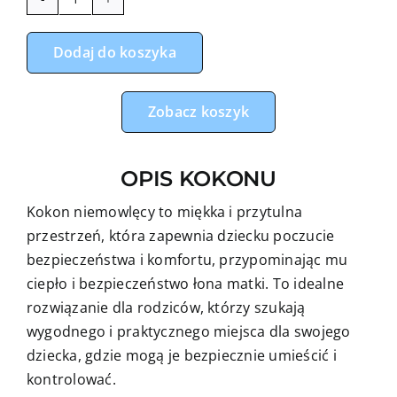
ilość
Kokon
Dodaj do koszyka
niemowlęcy
miś
teddy
Zobacz koszyk
z
niebieskim
OPIS KOKONU
minky
Kokon niemowlęcy to miękka i przytulna
przestrzeń, która zapewnia dziecku poczucie
bezpieczeństwa i komfortu, przypominając mu
ciepło i bezpieczeństwo łona matki. To idealne
rozwiązanie dla rodziców, którzy szukają
wygodnego i praktycznego miejsca dla swojego
dziecka, gdzie mogą je bezpiecznie umieścić i
kontrolować.