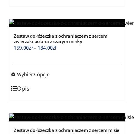
ma
wiele
wariantów.
Opcje
Zestaw do łóżeczka z ochraniaczem z sercem
można
zwierzaki polana z szarym minky
wybrać
Zakres
159,00
zł
–
184,00
zł
na
cen:
stronie
od
produktu
159,00zł
Wybierz opcje
do
Ten
184,00zł
Opis
produkt
ma
wiele
wariantów.
Opcje
Zestaw do łóżeczka z ochraniaczem z sercem misie
można