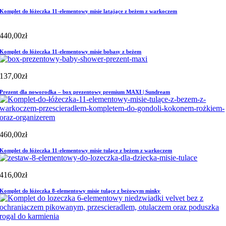
Komplet do łóżeczka 11-elementowy misie latające z beżem z warkoczem
440,00
zł
Komplet do łóżeczka 11-elementowy misie bobasy z beżem
137,00
zł
Prezent dla noworodka – box prezentowy premium MAXI | Sundream
460,00
zł
Komplet do łóżeczka 11-elementowy misie tulące z beżem z warkoczem
416,00
zł
Komplet do łóżeczka 8-elementowy misie tulące z beżowym minky