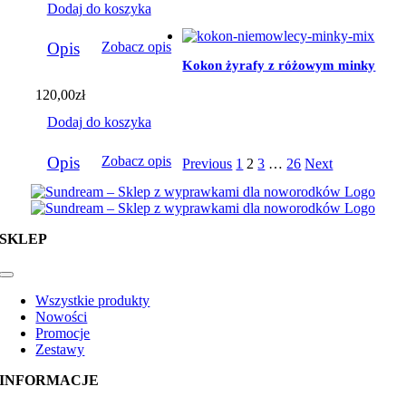
Dodaj do koszyka
Opis
Zobacz opis
Kokon żyrafy z różowym minky
120,00
zł
Dodaj do koszyka
Opis
Zobacz opis
Previous
1
2
3
…
26
Next
SKLEP
Toggle
Navigation
Wszystkie produkty
Nowości
Promocje
Zestawy
INFORMACJE