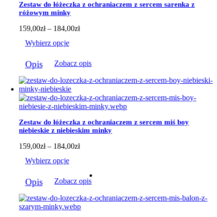
Zestaw do łóżeczka z ochraniaczem z sercem sarenka z
różowym minky
Zakres
159,00
zł
–
184,00
zł
cen:
Wybierz opcje
od
159,00zł
Ten
do
Opis
Zobacz opis
produkt
184,00zł
ma
wiele
wariantów.
Opcje
można
wybrać
Zestaw do łóżeczka z ochraniaczem z sercem miś boy
na
niebieskie z niebieskim minky
stronie
produktu
Zakres
159,00
zł
–
184,00
zł
cen:
Wybierz opcje
od
159,00zł
Ten
do
Opis
Zobacz opis
produkt
184,00zł
ma
wiele
wariantów.