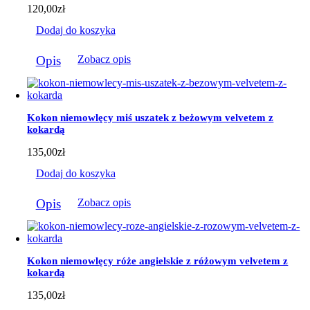
wybrać
120,00
zł
na
stronie
Dodaj do koszyka
produktu
Opis
Zobacz opis
Kokon niemowlęcy miś uszatek z beżowym velvetem z
kokardą
135,00
zł
Dodaj do koszyka
Opis
Zobacz opis
Kokon niemowlęcy róże angielskie z różowym velvetem z
kokardą
135,00
zł