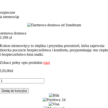
ezpieczne
la niemowląt
armowa dostawa
d 299 zł
Kokon niemowlęcy to miękka i przytulna przestrzeń, która zapewnia
dziecku poczucie bezpieczeństwa i komfortu, przypominając mu ciepł
i bezpieczeństwo łona matki.
Zobacz pełny opis produktu
tutaj
120,00
zł
ilość
Kokon
niemowlęcy
Dodaj do koszyka
gwiazdki
granatowe
z
błękitnym