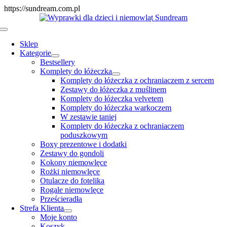
Skip
https://sundream.com.pl
to
content
Toggle
Navigation
Sklep
Kategorie
Bestsellery
Komplety do łóżeczka
Komplety do łóżeczka z ochraniaczem z sercem
Zestawy do łóżeczka z muślinem
Komplety do łóżeczka velvetem
Komplety do łóżeczka warkoczem
W zestawie taniej
Komplety do łóżeczka z ochraniaczem
poduszkowym
Boxy prezentowe i dodatki
Zestawy do gondoli
Kokony niemowlęce
Rożki niemowlęce
Otulacze do fotelika
Rogale niemowlęce
Prześcieradła
Strefa Klienta
Moje konto
Koszyk