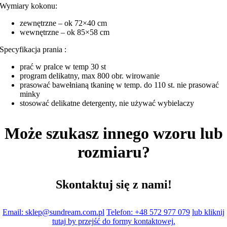
Wymiary kokonu:
zewnętrzne – ok 72×40 cm
wewnętrzne – ok 85×58 cm
Specyfikacja prania :
prać w pralce w temp 30 st
program delikatny, max 800 obr. wirowanie
prasować bawełnianą tkaninę w temp. do 110 st. nie prasować
minky
stosować delikatne detergenty, nie używać wybielaczy
Może szukasz innego wzoru lub
rozmiaru?
Skontaktuj się z nami!
Email: sklep@sundream.com.pl
Telefon: +48 572 977 079
lub kliknij
tutaj by przejść do formy kontaktowej.