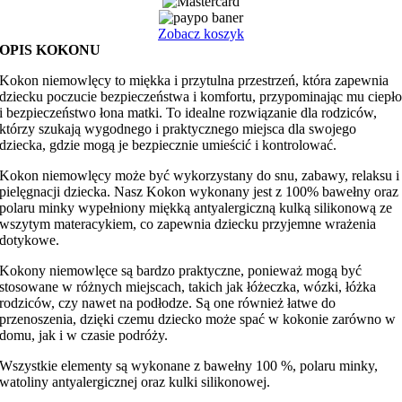
minky
Zobacz koszyk
OPIS KOKONU
Kokon niemowlęcy to miękka i przytulna przestrzeń, która zapewnia
dziecku poczucie bezpieczeństwa i komfortu, przypominając mu ciepł
i bezpieczeństwo łona matki. To idealne rozwiązanie dla rodziców,
którzy szukają wygodnego i praktycznego miejsca dla swojego
dziecka, gdzie mogą je bezpiecznie umieścić i kontrolować.
Kokon niemowlęcy może być wykorzystany do snu, zabawy, relaksu i
pielęgnacji dziecka. Nasz Kokon wykonany jest z 100% bawełny oraz
polaru minky wypełniony miękką antyalergiczną kulką silikonową ze
wszytym materacykiem, co zapewnia dziecku przyjemne wrażenia
dotykowe.
Kokony niemowlęce są bardzo praktyczne, ponieważ mogą być
stosowane w różnych miejscach, takich jak łóżeczka, wózki, łóżka
rodziców, czy nawet na podłodze. Są one również łatwe do
przenoszenia, dzięki czemu dziecko może spać w kokonie zarówno w
domu, jak i w czasie podróży.
Wszystkie elementy są wykonane z bawełny 100 %, polaru minky,
watoliny antyalergicznej oraz kulki silikonowej.