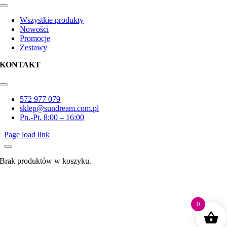
Toggle
Navigation
Wszystkie produkty
Nowości
Promocje
Zestawy
KONTAKT
Toggle
Navigation
572 977 079
sklep@sundream.com.pl
Pn.-Pt. 8:00 – 16:00
Page load link
Brak produktów w koszyku.
Go
to
Top
0