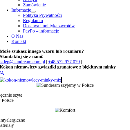
Zamówienie
Informacje
Polityka Prywatności
Regulamin
Dostawa i polityka zwrotów
PayPo – informacje
O Nas
Kontakt
Może szukasz innego wzoru lub rozmiaru?
Skontaktuj się z nami!
sklep@sundream.com.pl
|
+48 572 977 079
|
Kokon niemowlęcy gwiazdki granatowe z błękitnym minky
🔍
ęcznie szyte
 Polsce
ntyalergiczne
ateriały