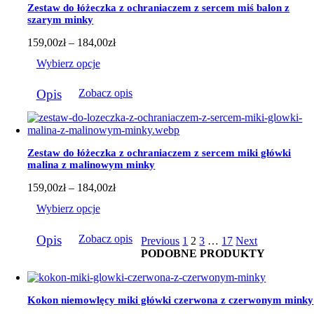
Opcje
Zestaw do łóżeczka z ochraniaczem z sercem miś balon z
można
szarym minky
wybrać
na
Zakres
159,00
zł
–
184,00
zł
stronie
cen:
Wybierz opcje
produktu
od
159,00zł
Ten
do
Opis
Zobacz opis
produkt
184,00zł
ma
wiele
wariantów.
Opcje
Zestaw do łóżeczka z ochraniaczem z sercem miki główki
można
malina z malinowym minky
wybrać
na
Zakres
159,00
zł
–
184,00
zł
stronie
cen:
Wybierz opcje
produktu
od
159,00zł
Ten
do
Opis
Zobacz opis
Previous
1
2
3
…
17
Next
produkt
184,00zł
PODOBNE PRODUKTY
ma
wiele
wariantów.
Opcje
Kokon niemowlęcy miki główki czerwona z czerwonym minky
można