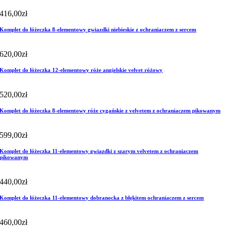
416,00
zł
Komplet do łóżeczka 8-elementowy gwiazdki niebieskie z ochraniaczem z sercem
620,00
zł
Komplet do łóżeczka 12-elementowy róże angielskie velvet różowy
520,00
zł
Komplet do łóżeczka 8-elementowy róże cygańskie z velvetem z ochraniaczem pikowanym
599,00
zł
Komplet do łóżeczka 11-elementowy gwiazdki z szarym velvetem z ochraniaczem
pikowanym
440,00
zł
Komplet do łóżeczka 11-elementowy dobranocka z błękitem ochraniaczem z sercem
460,00
zł