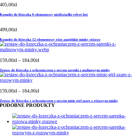
405,00
zł
Komplet do łóżeczka 6-elementowy niedźwiadki velvet beż
499,00
zł
Komplet do łóżeczka 12-elementowy róże angielskie minky różowe
Zakres
159,00
zł
–
184,00
zł
cen:
Zestaw do łóżeczka z ochraniaczem z sercem sarenki z malinowym minky
od
159,00zł
do
184,00zł
Zakres
159,00
zł
–
184,00
zł
cen:
Zestaw do łóżeczka z ochraniaczem z sercem misie girl szare z różowym minky
od
PODOBNE PRODUKTY
159,00zł
do
184,00zł