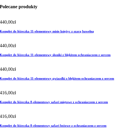
Polecane produkty
440,00
zł
Komplet do łóżeczka 11-elementowy misie księżyc z szarą bawełną
440,00
zł
Komplet do łóżeczka 11-elementowy słoniki z błękitem ochraniaczem z sercem
440,00
zł
Komplet do łóżeczka 11-elementowy gwiazdki z błękitem ochraniaczem z sercem
416,00
zł
Komplet do łóżeczka 8-elementowy safari miętowe z ochraniaczem z sercem
416,00
zł
Komplet do łóżeczka 8-elementowy safari beżowe z ochraniaczem z sercem