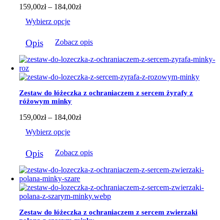
Zakres
159,00
zł
–
184,00
zł
cen:
Wybierz opcje
od
159,00zł
Ten
do
Opis
Zobacz opis
produkt
184,00zł
ma
wiele
wariantów.
Opcje
można
Zestaw do łóżeczka z ochraniaczem z sercem żyrafy z
wybrać
różowym minky
na
stronie
Zakres
159,00
zł
–
184,00
zł
produktu
cen:
Wybierz opcje
od
159,00zł
Ten
do
Opis
Zobacz opis
produkt
184,00zł
ma
wiele
wariantów.
Opcje
można
wybrać
Zestaw do łóżeczka z ochraniaczem z sercem zwierzaki
na