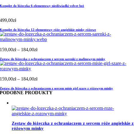
Komplet do łóżeczka 6-elementowy niedźwiadki velvet beż
499,00
zł
Komplet do łóżeczka 12-elementowy róże angielskie minky różowe
Zakres
159,00
zł
–
184,00
zł
cen:
Zestaw do łóżeczka z ochraniaczem z sercem sarenki z malinowym minky
od
159,00zł
do
184,00zł
Zakres
159,00
zł
–
184,00
zł
cen:
Zestaw do łóżeczka z ochraniaczem z sercem misie girl szare z różowym minky
od
PODOBNE PRODUKTY
159,00zł
do
184,00zł
Zestaw do łóżeczka z ochraniaczem z sercem róże angielskie z
różowym minky