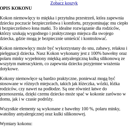
Zobacz koszyk
OPIS KOKONU
Kokon niemowlęcy to miękka i przytulna przestrzeń, która zapewnia
dziecku poczucie bezpieczeństwa i komfortu, przypominając mu ciepł
i bezpieczeństwo łona matki. To idealne rozwiązanie dla rodziców,
którzy szukają wygodnego i praktycznego miejsca dla swojego
dziecka, gdzie mogą je bezpiecznie umieścić i kontrolować.
Kokon niemowlęcy może być wykorzystany do snu, zabawy, relaksu i
pielęgnacji dziecka. Nasz Kokon wykonany jest z 100% bawełny oraz
polaru minky wypełniony miękką antyalergiczną kulką silikonową ze
wszytym materacykiem, co zapewnia dziecku przyjemne wrażenia
dotykowe.
Kokony niemowlęce są bardzo praktyczne, ponieważ mogą być
stosowane w różnych miejscach, takich jak łóżeczka, wózki, łóżka
rodziców, czy nawet na podłodze. Są one również łatwe do
przenoszenia, dzięki czemu dziecko może spać w kokonie zarówno w
domu, jak i w czasie podróży.
Wszystkie elementy są wykonane z bawełny 100 %, polaru minky,
watoliny antyalergicznej oraz kulki silikonowej.
Wymiary kokonu: