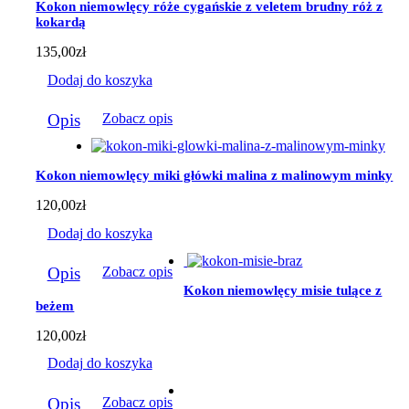
Kokon niemowlęcy róże cygańskie z veletem brudny róż z
wybrać
kokardą
na
stronie
135,00
zł
produktu
Dodaj do koszyka
Opis
Zobacz opis
Kokon niemowlęcy miki główki malina z malinowym minky
120,00
zł
Dodaj do koszyka
Opis
Zobacz opis
Kokon niemowlęcy misie tulące z
beżem
120,00
zł
Dodaj do koszyka
Opis
Zobacz opis