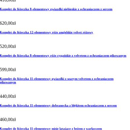
Komplet do łóżeczka 8-elementowy gwiazdki niebieskie z ochraniaczem z sercem
620,00
zł
Komplet do łóżeczka 12-elementowy róże angielskie velvet różowy
520,00
zł
Komplet do łóżeczka 8-elementowy róże cygańskie z velvetem z ochraniaczem pikowanym
599,00
zł
Komplet do łóżeczka 11-elementowy gwiazdki z szarym velvetem z ochraniaczem
pikowanym
440,00
zł
Komplet do łóżeczka 11-elementowy dobranocka z błękitem ochraniaczem z sercem
460,00
zł
Komplet do łóżeczka 11-elementowy misie latające z beżem z warkoczem