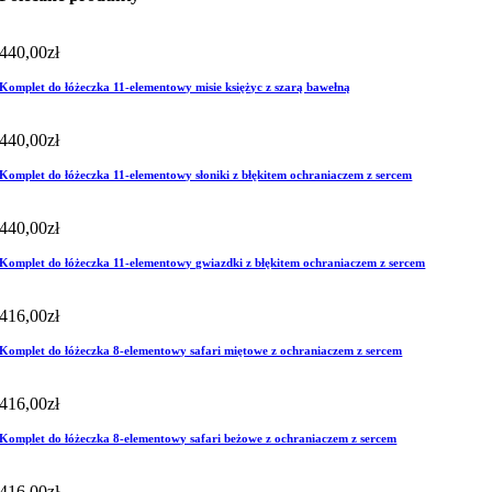
440,00
zł
Komplet do łóżeczka 11-elementowy misie księżyc z szarą bawełną
440,00
zł
Komplet do łóżeczka 11-elementowy słoniki z błękitem ochraniaczem z sercem
440,00
zł
Komplet do łóżeczka 11-elementowy gwiazdki z błękitem ochraniaczem z sercem
416,00
zł
Komplet do łóżeczka 8-elementowy safari miętowe z ochraniaczem z sercem
416,00
zł
Komplet do łóżeczka 8-elementowy safari beżowe z ochraniaczem z sercem
416,00
zł