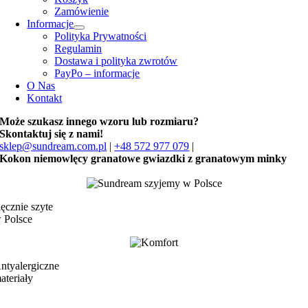
Zamówienie
Informacje
Polityka Prywatności
Regulamin
Dostawa i polityka zwrotów
PayPo – informacje
O Nas
Kontakt
Może szukasz innego wzoru lub rozmiaru?
Skontaktuj się z nami!
sklep@sundream.com.pl
|
+48 572 977 079
|
Kokon niemowlęcy granatowe gwiazdki z granatowym minky
ęcznie szyte
 Polsce
ntyalergiczne
ateriały