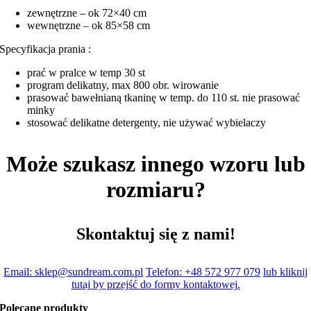
zewnętrzne – ok 72×40 cm
wewnętrzne – ok 85×58 cm
Specyfikacja prania :
prać w pralce w temp 30 st
program delikatny, max 800 obr. wirowanie
prasować bawełnianą tkaninę w temp. do 110 st. nie prasować
minky
stosować delikatne detergenty, nie używać wybielaczy
Może szukasz innego wzoru lub
rozmiaru?
Skontaktuj się z nami!
Email: sklep@sundream.com.pl
Telefon: +48 572 977 079
lub kliknij
tutaj by przejść do formy kontaktowej.
Polecane produkty