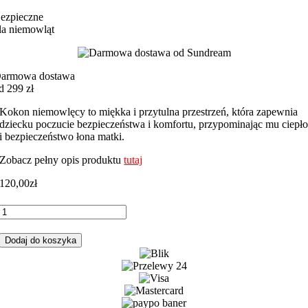
ezpieczne
la niemowląt
armowa dostawa
d 299 zł
Kokon niemowlęcy to miękka i przytulna przestrzeń, która zapewnia
dziecku poczucie bezpieczeństwa i komfortu, przypominając mu ciepł
i bezpieczeństwo łona matki.
Zobacz pełny opis produktu
tutaj
120,00
zł
ilość
Kokon
niemowlęcy
Dodaj do koszyka
granatowe
gwiazdki
z
granatowym
minky