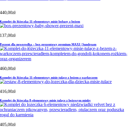
440,00
zł
Komplet do łóżeczka 11-elementowy misie bobasy z beżem
137,00
zł
Prezent dla noworodka – box prezentowy premium MAXI | Sundream
460,00
zł
Komplet do łóżeczka 11-elementowy misie tulące z beżem z warkoczem
416,00
zł
Komplet do łóżeczka 8-elementowy misie tulące z beżowym minky
405,00
zł