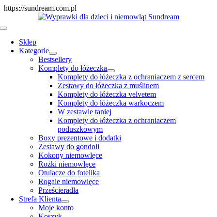
Skip
https://sundream.com.pl
to
content
Toggle
Navigation
Sklep
Kategorie
Bestsellery
Komplety do łóżeczka
Komplety do łóżeczka z ochraniaczem z sercem
Zestawy do łóżeczka z muślinem
Komplety do łóżeczka velvetem
Komplety do łóżeczka warkoczem
W zestawie taniej
Komplety do łóżeczka z ochraniaczem
poduszkowym
Boxy prezentowe i dodatki
Zestawy do gondoli
Kokony niemowlęce
Rożki niemowlęce
Otulacze do fotelika
Rogale niemowlęce
Prześcieradła
Strefa Klienta
Moje konto
Koszyk