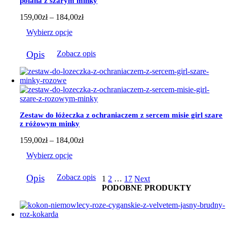
polana z szarym minky
stronie
produktu
Zakres
159,00
zł
–
184,00
zł
cen:
Wybierz opcje
od
159,00zł
Ten
do
Opis
Zobacz opis
produkt
184,00zł
ma
wiele
wariantów.
Opcje
można
wybrać
Zestaw do łóżeczka z ochraniaczem z sercem misie girl szare
na
z różowym minky
stronie
produktu
Zakres
159,00
zł
–
184,00
zł
cen:
Wybierz opcje
od
159,00zł
Ten
do
Opis
Zobacz opis
1
2
…
17
Next
produkt
184,00zł
PODOBNE PRODUKTY
ma
wiele
wariantów.
Opcje
można