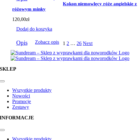
Kokon niemowlęcy róże angielskie z
różowym minky
120,00
zł
Dodaj do koszyka
Opis
Zobacz opis
1
2
…
26
Next
SKLEP
Toggle
Navigation
Wszystkie produkty
Nowości
Promocje
Zestawy
INFORMACJE
Toggle
Navigation
Wszystkie produkty