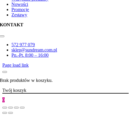
Nowości
Promocje
Zestawy
KONTAKT
Toggle
Navigation
572 977 079
sklep@sundream.com.pl
Pn.-Pt. 8:00 – 16:00
Page load link
Brak produktów w koszyku.
Twój koszyk
0
Go
to
Top