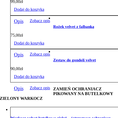
99,00
zł
Dodaj do koszyka
Opis
Zobacz opis
Rożek velvet z falbanką
75,00
zł
Dodaj do koszyka
Opis
Zobacz opis
Zestaw do gondoli velvet
90,00
zł
Dodaj do koszyka
Opis
Zobacz opis
ZAMIEŃ OCHRANIACZ
PIKOWANY NA BUTELKOWY
ZIELONY WARKOCZ
Warkocz velvet butelkowa zieleń – (otrzymasz ochraniacz