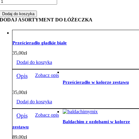
ilość
Zestaw
do
Dodaj do koszyka
łóżeczka
DODAJ ASORTYMENT DO ŁÓŻECZKA
las
velvet
butelka
Prześcieradło gładkie białe
35,00
zł
Dodaj do koszyka
Opis
Zobacz opis
Prześcieradło w kolorze zestawu
35,00
zł
Dodaj do koszyka
Opis
Zobacz opis
Baldachim z ozdobami w kolorze
zestawu
89,00
zł