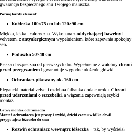
gwarancja bezpiecznego snu Twojego maluszka.
Poznaj każdy element:
Kołderka 100×75 cm lub 120×90 cm
Miękka, lekka i całoroczna. Wykonana z
oddychającej bawełny
i
velvetem, z
antyalergicznym
wypełnieniem, które zapewnia spokojny
sen.
Poduszka 50×40 cm
Płaska i bezpieczna od pierwszych dni. Wypełnienie z watoliny
chroni
przed przegrzaniem
i gwarantuje wygodne ułożenie główki.
Ochraniacz pikowany ok. 160 cm
Elegancki materiał velvet i ozdobna falbanka dodaje uroku.
Chroni
przed uderzeniami o szczebelki
, a wiązania zapewniają szybki
montaż.
Łatwy montaż ochraniacza
Montaż ochraniacza jest prosty i szybki, dzięki czemu w kilka chwil
przygotujesz łóżeczko do snu:
Rozwiń ochraniacz wewnątrz łóżeczka
– tak, by wyściełał