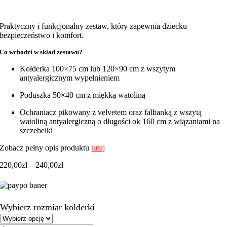
Praktyczny i funkcjonalny zestaw, który zapewnia dziecku
bezpieczeństwo i komfort.
Co wchodzi w skład zestawu?
Kołderka 100×75 cm lub 120×90 cm z wszytym
antyalergicznym wypełnieniem
Poduszka 50×40 cm z miękką watoliną
Ochraniacz pikowany z velvetem oraz falbanką z wszytą
watoliną antyalergiczną o długości ok 160 cm z wiązaniami na
szczebelki
Zobacz pełny opis produktu
tutaj
Zakres
220,00
zł
–
240,00
zł
cen:
od
220,00zł
do
Wybierz rozmiar kołderki
240,00zł