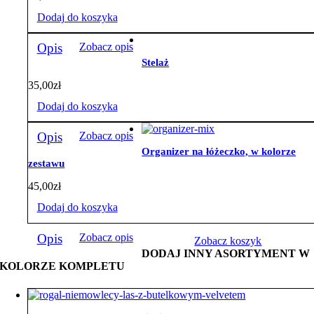
Dodaj do koszyka
Opis
Zobacz opis
Stelaż
35,00
zł
Dodaj do koszyka
Opis
Zobacz opis
Organizer na łóżeczko, w kolorze
zestawu
45,00
zł
Dodaj do koszyka
Opis
Zobacz opis
Zobacz koszyk
DODAJ INNY ASORTYMENT W
KOLORZE KOMPLETU