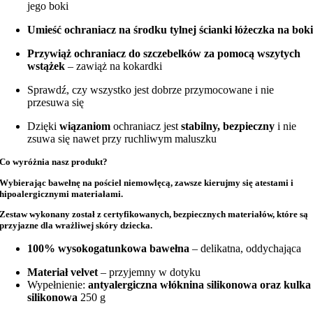
jego boki
Umieść ochraniacz na środku tylnej ścianki łóżeczka na bok
Przywiąż ochraniacz do szczebelków za pomocą wszytych
wstążek
– zawiąż na kokardki
Sprawdź, czy wszystko jest dobrze przymocowane i nie
przesuwa się
Dzięki
wiązaniom
ochraniacz jest
stabilny, bezpieczny
i nie
zsuwa się nawet przy ruchliwym maluszku
Co wyróżnia nasz produkt?
Wybierając bawełnę na
pościel niemowlęcą
, zawsze kierujmy się atestami i
hipoalergicznymi materiałami.
Zestaw wykonany został z
certyfikowanych, bezpiecznych materiałów
, które są
przyjazne dla wrażliwej skóry dziecka.
100% wysokogatunkowa bawełna
– delikatna, oddychająca
Materiał velvet
– przyjemny w dotyku
Wypełnienie:
antyalergiczna włóknina silikonowa oraz kulka
silikonowa
250 g