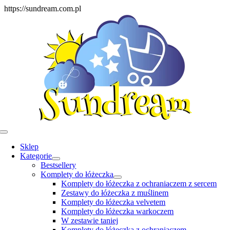
Skip
https://sundream.com.pl
to
content
Toggle
Navigation
Sklep
Kategorie
Bestsellery
Komplety do łóżeczka
Komplety do łóżeczka z ochraniaczem z sercem
Zestawy do łóżeczka z muślinem
Komplety do łóżeczka velvetem
Komplety do łóżeczka warkoczem
W zestawie taniej
Komplety do łóżeczka z ochraniaczem