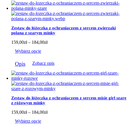
wiele
wariantów.
Opcje
można
wybrać
Zestaw do łóżeczka z ochraniaczem z sercem zwierzaki
na
polana z szarym minky
stronie
produktu
Zakres
159,00
zł
–
184,00
zł
cen:
Wybierz opcje
od
159,00zł
Ten
do
Opis
Zobacz opis
produkt
184,00zł
ma
wiele
wariantów.
Opcje
można
wybrać
Zestaw do łóżeczka z ochraniaczem z sercem misie girl szare
na
z różowym minky
stronie
produktu
Zakres
159,00
zł
–
184,00
zł
cen:
Wybierz opcje
od
159,00zł