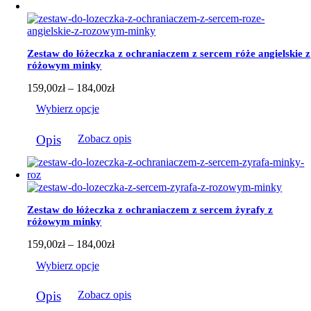
Zestaw do łóżeczka z ochraniaczem z sercem róże angielskie z
różowym minky
Zakres
159,00
zł
–
184,00
zł
cen:
Wybierz opcje
od
159,00zł
Ten
do
Opis
Zobacz opis
produkt
184,00zł
ma
wiele
wariantów.
Opcje
można
Zestaw do łóżeczka z ochraniaczem z sercem żyrafy z
wybrać
różowym minky
na
stronie
Zakres
159,00
zł
–
184,00
zł
produktu
cen:
Wybierz opcje
od
159,00zł
Ten
do
Opis
Zobacz opis
produkt
184,00zł
ma