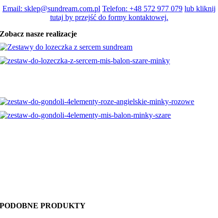
Email: sklep@sundream.com.pl
Telefon: +48 572 977 079
lub kliknij
tutaj by przejść do formy kontaktowej.
Zobacz nasze realizacje
PODOBNE PRODUKTY