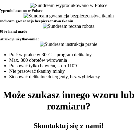
yprodukowano w Polsce
undream gwarancja bezpieczenstwa tkanin
00% hand made
nstrukcja użytkowania:
Prać w pralce w 30°C – program delikatny
Max. 800 obrotów wirowania
Prasować tylko bawełnę – do 110°C
Nie prasować tkaniny minky
Stosować delikatne detergenty, bez wybielaczy
Może szukasz innego wzoru lub
rozmiaru?
Skontaktuj się z nami!