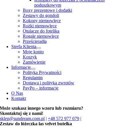
poduszkowym
Boxy prezentowe i dodatki
Zestawy do gondoli
Kokony niemowlęce
Rożki niemowlęce
Otulacze do fotelika
Rogale niemowlęce
Prześcieradła
Strefa Klienta
Moje konto
Koszyk
Zamówienie
Informacje
Polityka Prywatności
Regulamin
Dostawa i polityka zwrotów
PayPo – informacje
O Nas
Kontakt
Może szukasz innego wzoru lub rozmiaru?
Skontaktuj się z nami!
sklep@sundream.com.pl
|
+48 572 977 079
|
Zestaw do łóżeczka las velvet butelka