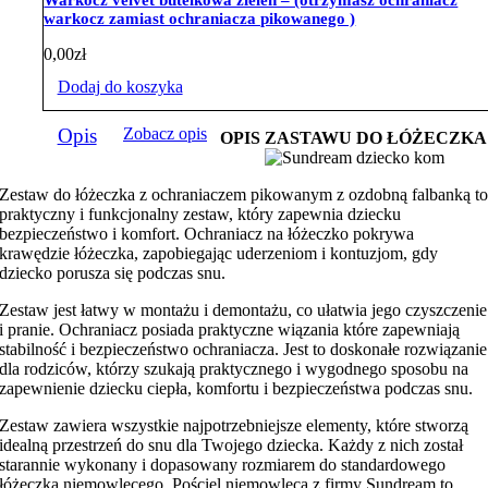
warkocz zamiast ochraniacza pikowanego )
0,00
zł
Dodaj do koszyka
Opis
Zobacz opis
OPIS ZASTAWU DO ŁÓŻECZKA
Zestaw do łóżeczka z ochraniaczem pikowanym z ozdobną falbanką t
praktyczny i funkcjonalny zestaw, który zapewnia dziecku
bezpieczeństwo i komfort. Ochraniacz na łóżeczko pokrywa
krawędzie łóżeczka, zapobiegając uderzeniom i kontuzjom, gdy
dziecko porusza się podczas snu.
Zestaw jest łatwy w montażu i demontażu, co ułatwia jego czyszczenie
i pranie. Ochraniacz posiada praktyczne wiązania które zapewniają
stabilność i bezpieczeństwo ochraniacza. Jest to doskonałe rozwiązanie
dla rodziców, którzy szukają praktycznego i wygodnego sposobu na
zapewnienie dziecku ciepła, komfortu i bezpieczeństwa podczas snu.
Zestaw zawiera wszystkie najpotrzebniejsze elementy, które stworzą
idealną przestrzeń do snu dla Twojego dziecka. Każdy z nich został
starannie wykonany i dopasowany rozmiarem do standardowego
łóżeczka niemowlęcego. Pościel niemowlęca z firmy Sundream to