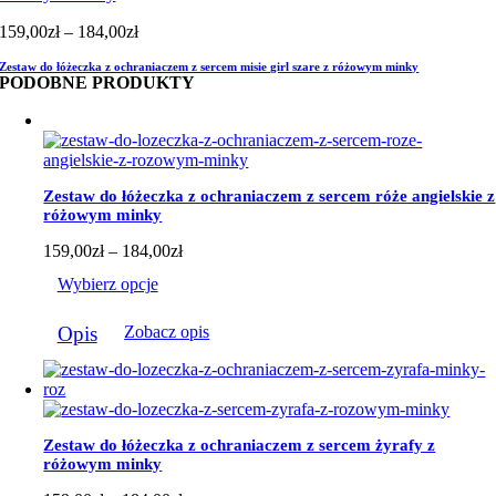
do
184,00zł
Zakres
159,00
zł
–
184,00
zł
cen:
Zestaw do łóżeczka z ochraniaczem z sercem misie girl szare z różowym minky
od
PODOBNE PRODUKTY
159,00zł
do
184,00zł
Zestaw do łóżeczka z ochraniaczem z sercem róże angielskie z
różowym minky
Zakres
159,00
zł
–
184,00
zł
cen:
Wybierz opcje
od
159,00zł
Ten
do
Opis
Zobacz opis
produkt
184,00zł
ma
wiele
wariantów.
Opcje
można
Zestaw do łóżeczka z ochraniaczem z sercem żyrafy z
wybrać
różowym minky
na
stronie