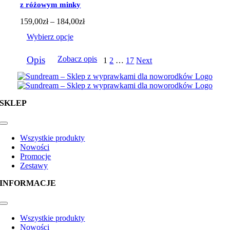
na
z różowym minky
stronie
produktu
Zakres
159,00
zł
–
184,00
zł
cen:
Wybierz opcje
od
159,00zł
Ten
do
Opis
Zobacz opis
1
2
…
17
Next
produkt
184,00zł
ma
wiele
wariantów.
Opcje
SKLEP
można
wybrać
na
Toggle
Navigation
stronie
Wszystkie produkty
produktu
Nowości
Promocje
Zestawy
INFORMACJE
Toggle
Navigation
Wszystkie produkty
Nowości