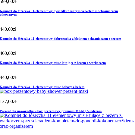
599,00
zł
Komplet do łóżeczka 11-elementowy gwiazdki z szarym velvetem z ochraniaczem
pikowanym
440,00
zł
Komplet do łóżeczka 11-elementowy dobranocka z błękitem ochraniaczem z sercem
460,00
zł
Komplet do łóżeczka 11-elementowy misie latające z beżem z warkoczem
440,00
zł
Komplet do łóżeczka 11-elementowy misie bobasy z beżem
137,00
zł
Prezent dla noworodka – box prezentowy premium MAXI | Sundream