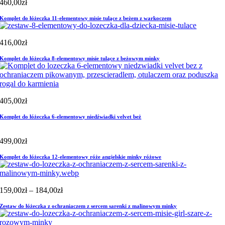
460,00
zł
Komplet do łóżeczka 11-elementowy misie tulące z beżem z warkoczem
416,00
zł
Komplet do łóżeczka 8-elementowy misie tulące z beżowym minky
405,00
zł
Komplet do łóżeczka 6-elementowy niedźwiadki velvet beż
499,00
zł
Komplet do łóżeczka 12-elementowy róże angielskie minky różowe
Zakres
159,00
zł
–
184,00
zł
cen:
Zestaw do łóżeczka z ochraniaczem z sercem sarenki z malinowym minky
od
159,00zł