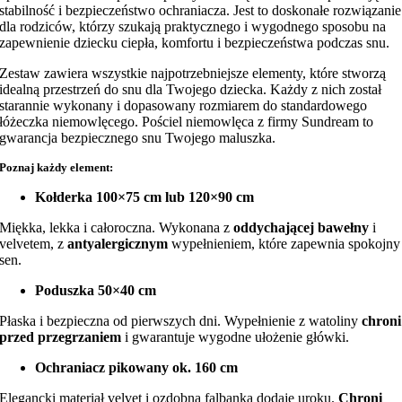
stabilność i bezpieczeństwo ochraniacza. Jest to doskonałe rozwiązanie
dla rodziców, którzy szukają praktycznego i wygodnego sposobu na
zapewnienie dziecku ciepła, komfortu i bezpieczeństwa podczas snu.
Zestaw zawiera wszystkie najpotrzebniejsze elementy, które stworzą
idealną przestrzeń do snu dla Twojego dziecka. Każdy z nich został
starannie wykonany i dopasowany rozmiarem do standardowego
łóżeczka niemowlęcego. Pościel niemowlęca z firmy Sundream to
gwarancja bezpiecznego snu Twojego maluszka.
Poznaj każdy element:
Kołderka 100×75 cm lub 120×90 cm
Miękka, lekka i całoroczna. Wykonana z
oddychającej bawełny
i
velvetem, z
antyalergicznym
wypełnieniem, które zapewnia spokojny
sen.
Poduszka 50×40 cm
Płaska i bezpieczna od pierwszych dni. Wypełnienie z watoliny
chroni
przed przegrzaniem
i gwarantuje wygodne ułożenie główki.
Ochraniacz pikowany ok. 160 cm
Elegancki materiał velvet i ozdobna falbanka dodaje uroku.
Chroni