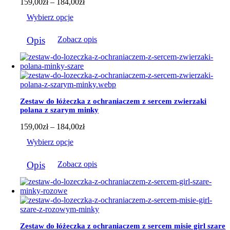
Zakres
159,00
zł
–
184,00
zł
produktu
cen:
Wybierz opcje
od
159,00zł
Ten
do
Opis
Zobacz opis
produkt
184,00zł
ma
wiele
wariantów.
Opcje
można
wybrać
Zestaw do łóżeczka z ochraniaczem z sercem zwierzaki
na
polana z szarym minky
stronie
produktu
Zakres
159,00
zł
–
184,00
zł
cen:
Wybierz opcje
od
159,00zł
Ten
do
Opis
Zobacz opis
produkt
184,00zł
ma
wiele
wariantów.
Opcje
można
wybrać
Zestaw do łóżeczka z ochraniaczem z sercem misie girl szare