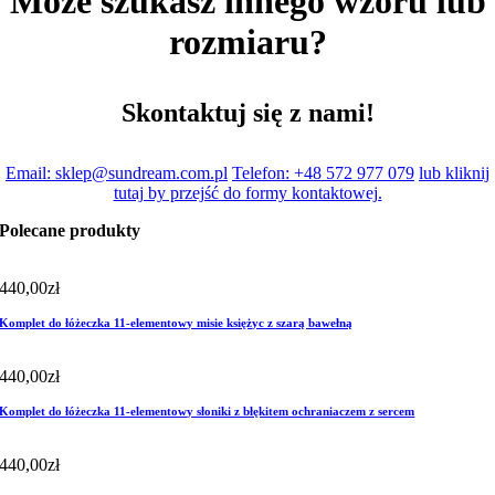
Może szukasz innego wzoru lub
rozmiaru?
Skontaktuj się z nami!
Email: sklep@sundream.com.pl
Telefon: +48 572 977 079
lub kliknij
tutaj by przejść do formy kontaktowej.
Polecane produkty
440,00
zł
Komplet do łóżeczka 11-elementowy misie księżyc z szarą bawełną
440,00
zł
Komplet do łóżeczka 11-elementowy słoniki z błękitem ochraniaczem z sercem
440,00
zł