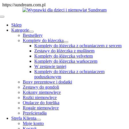
Skip
https://sundream.com.pl
to
content
Toggle
Navigation
Sklep
Kategorie
Bestsellery
Komplety do łóżeczka
Komplety do łóżeczka z ochraniaczem z sercem
Zestawy do łóżeczka z muślinem
Komplety do łóżeczka velvetem
Komplety do łóżeczka warkoczem
W zestawie taniej
Komplety do łóżeczka z ochraniaczem
poduszkowym
Boxy prezentowe i dodatki
Zestawy do gondoli
Kokony niemowlęce
Rożki niemowlęce
Otulacze do fotelika
Rogale niemowlęce
Prześcieradła
Strefa Klienta
Moje konto
Koszyk