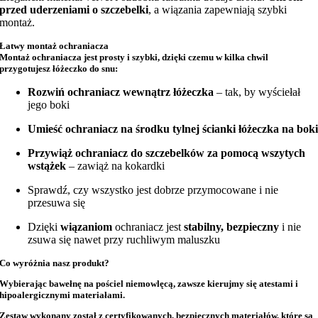
przed uderzeniami o szczebelki
, a wiązania zapewniają szybki
montaż.
Łatwy montaż ochraniacza
Montaż ochraniacza jest prosty i szybki, dzięki czemu w kilka chwil
przygotujesz łóżeczko do snu:
Rozwiń ochraniacz wewnątrz łóżeczka
– tak, by wyściełał
jego boki
Umieść ochraniacz na środku tylnej ścianki łóżeczka na bok
Przywiąż ochraniacz do szczebelków za pomocą wszytych
wstążek
– zawiąż na kokardki
Sprawdź, czy wszystko jest dobrze przymocowane i nie
przesuwa się
Dzięki
wiązaniom
ochraniacz jest
stabilny, bezpieczny
i nie
zsuwa się nawet przy ruchliwym maluszku
Co wyróżnia nasz produkt?
Wybierając bawełnę na
pościel niemowlęcą
, zawsze kierujmy się atestami i
hipoalergicznymi materiałami.
Zestaw wykonany został z
certyfikowanych, bezpiecznych materiałów
, które są