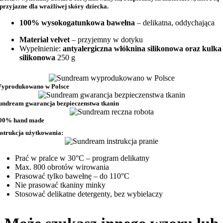
przyjazne dla wrażliwej skóry dziecka.
100% wysokogatunkowa bawełna
– delikatna, oddychająca
Materiał velvet
– przyjemny w dotyku
Wypełnienie:
antyalergiczna włóknina silikonowa oraz kulka
silikonowa
250 g
yprodukowano w Polsce
undream gwarancja bezpieczenstwa tkanin
00% hand made
nstrukcja użytkowania:
Prać w pralce w 30°C – program delikatny
Max. 800 obrotów wirowania
Prasować tylko bawełnę – do 110°C
Nie prasować tkaniny minky
Stosować delikatne detergenty, bez wybielaczy