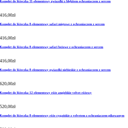
Komplet do łóżeczka 11-elementowy gwiazdki z błękitem ochraniaczem z sercem
416,00
zł
Komplet do łóżeczka 8-elementowy safari miętowe z ochraniaczem z sercem
416,00
zł
Komplet do łóżeczka 8-elementowy safari beżowe z ochraniaczem z sercem
416,00
zł
Komplet do łóżeczka 8-elementowy gwiazdki niebieskie z ochraniaczem z sercem
620,00
zł
Komplet do łóżeczka 12-elementowy róże angielskie velvet różowy
520,00
zł
Komplet do łóżeczka 8-elementowy róże cygańskie z velvetem z ochraniaczem pikowanym