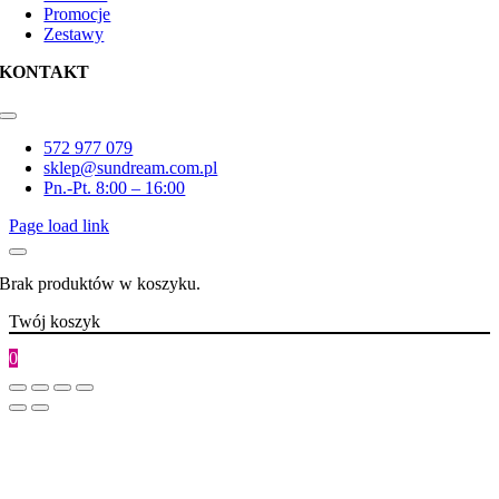
Promocje
Zestawy
KONTAKT
Toggle
Navigation
572 977 079
sklep@sundream.com.pl
Pn.-Pt. 8:00 – 16:00
Page load link
Brak produktów w koszyku.
Twój koszyk
0
Go
to
Top