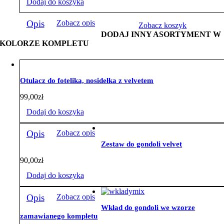
Dodaj do koszyka
Opis
Zobacz opis
Zobacz koszyk
DODAJ INNY ASORTYMENT W
KOLORZE KOMPLETU
Otulacz do fotelika, nosidełka z velvetem
99,00
zł
Dodaj do koszyka
Opis
Zobacz opis
Zestaw do gondoli velvet
90,00
zł
Dodaj do koszyka
Opis
Zobacz opis
Wkład do gondoli we wzorze
zamawianego kompletu