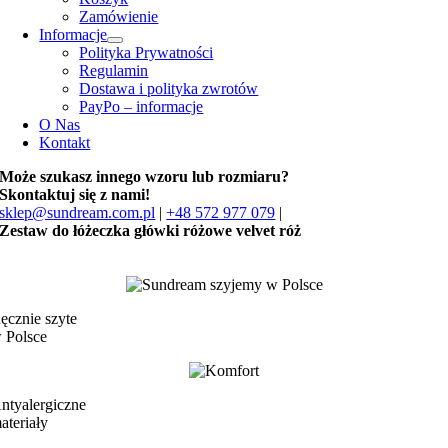
Zamówienie
Informacje
Polityka Prywatności
Regulamin
Dostawa i polityka zwrotów
PayPo – informacje
O Nas
Kontakt
Może szukasz innego wzoru lub rozmiaru?
Skontaktuj się z nami!
sklep@sundream.com.pl
|
+48 572 977 079
|
Zestaw do łóżeczka główki różowe velvet róż
ęcznie szyte
 Polsce
ntyalergiczne
ateriały