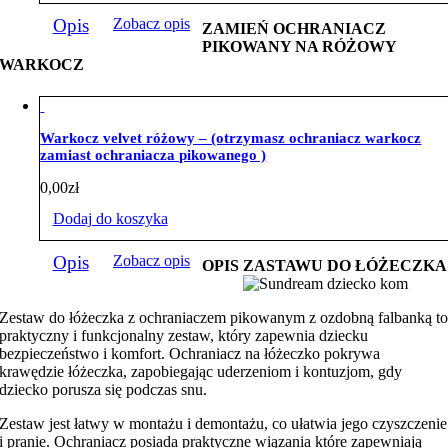
Opis
Zobacz opis
ZAMIEŃ OCHRANIACZ
PIKOWANY NA RÓŻOWY
WARKOCZ
Warkocz velvet różowy – (otrzymasz ochraniacz warkocz
zamiast ochraniacza pikowanego )
0,00
zł
Dodaj do koszyka
Opis
Zobacz opis
OPIS ZASTAWU DO ŁÓŻECZKA
Zestaw do łóżeczka z ochraniaczem pikowanym z ozdobną falbanką t
praktyczny i funkcjonalny zestaw, który zapewnia dziecku
bezpieczeństwo i komfort. Ochraniacz na łóżeczko pokrywa
krawędzie łóżeczka, zapobiegając uderzeniom i kontuzjom, gdy
dziecko porusza się podczas snu.
Zestaw jest łatwy w montażu i demontażu, co ułatwia jego czyszczenie
i pranie. Ochraniacz posiada praktyczne wiązania które zapewniają