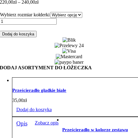
Zakres
220,00
zł
–
240,00
zł
cen:
od
Wybierz rozmiar kołderki
220,00zł
ilość
do
Zestaw
240,00zł
do
Dodaj do koszyka
łóżeczka
główki
różowe
velvet
róż
DODAJ ASORTYMENT DO ŁÓŻECZKA
Prześcieradło gładkie białe
35,00
zł
Dodaj do koszyka
Opis
Zobacz opis
Prześcieradło w kolorze zestawu