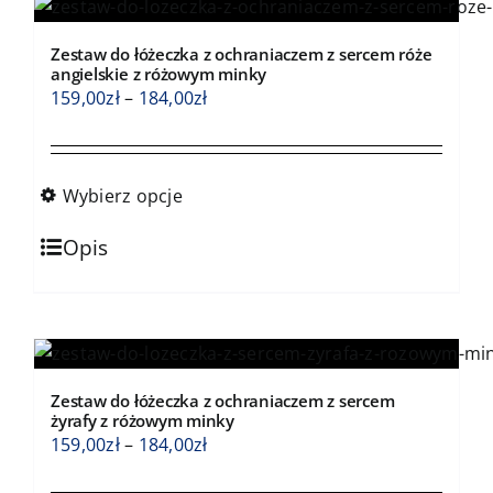
Zestaw do łóżeczka z ochraniaczem z sercem róże
angielskie z różowym minky
Zakres
159,00
zł
–
184,00
zł
cen:
od
159,00zł
Wybierz opcje
do
Ten
184,00zł
Opis
produkt
ma
wiele
wariantów.
Opcje
Zestaw do łóżeczka z ochraniaczem z sercem
można
żyrafy z różowym minky
wybrać
Zakres
159,00
zł
–
184,00
zł
na
cen: