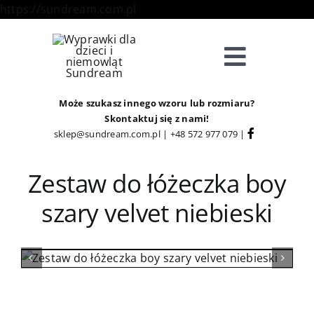
Skip
https://sundream.com.pl
to
content
Toggle
Navigat
Sklep
Może szukasz innego wzoru lub rozmiaru?
Skontaktuj się z nami!
sklep@sundream.com.pl
|
+48 572 977 079
|
Kategorie
Zestaw do łóżeczka boy
Strefa Klienta
szary velvet niebieski
Informacje
O Nas