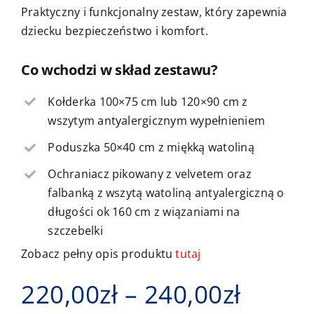
Praktyczny i funkcjonalny zestaw, który zapewnia
Kontakt
dziecku bezpieczeństwo i komfort.
Co wchodzi w skład zestawu?
Kołderka 100×75 cm lub 120×90 cm z
wszytym antyalergicznym wypełnieniem
Poduszka 50×40 cm z miękką watoliną
Ochraniacz pikowany z velvetem oraz
falbanką z wszytą watoliną antyalergiczną o
długości ok 160 cm z wiązaniami na
szczebelki
Zobacz pełny opis produktu
tutaj
Zakre
220,00
zł
–
240,00
zł