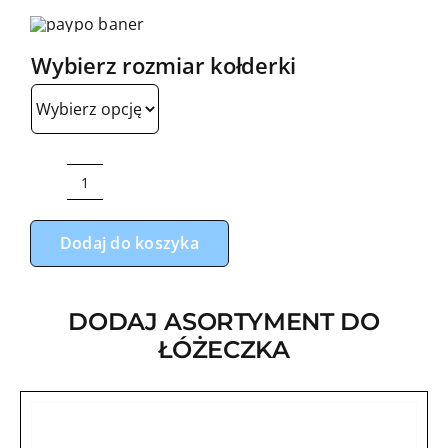
cen:
od
Wybierz rozmiar kołderki
220,00
do
240,00
ilość
Zestaw
Dodaj do koszyka
do
łóżeczka
boy
DODAJ ASORTYMENT DO
szary
ŁÓŻECZKA
velvet
niebieski