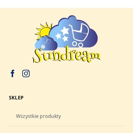
wybrać
na
stronie
produktu
SKLEP
Wszystkie produkty