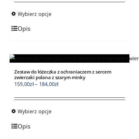
stronie
od
produktu
159,00zł
Wybierz opcje
do
Ten
184,00zł
Opis
produkt
ma
wiele
wariantów.
Opcje
Zestaw do łóżeczka z ochraniaczem z sercem
można
zwierzaki polana z szarym minky
wybrać
Zakres
159,00
zł
–
184,00
zł
na
cen:
stronie
od
produktu
159,00zł
Wybierz opcje
do
Ten
184,00zł
Opis
produkt
ma