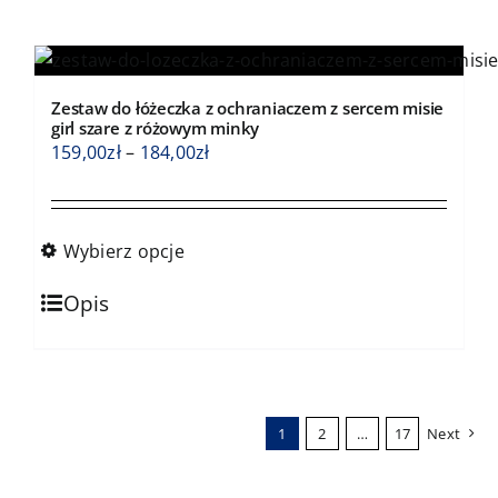
wiele
wariantów.
Opcje
Zestaw do łóżeczka z ochraniaczem z sercem misie
można
girl szare z różowym minky
wybrać
Zakres
159,00
zł
–
184,00
zł
na
cen:
stronie
od
produktu
159,00zł
Wybierz opcje
do
Ten
184,00zł
Opis
produkt
ma
wiele
wariantów.
1
2
…
17
Next
Opcje
można