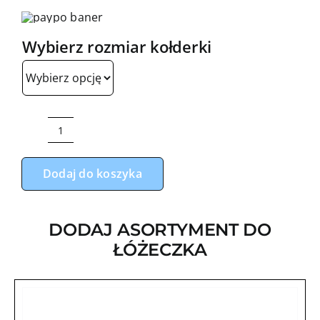
cen:
od
Wybierz rozmiar kołderki
220,00
do
240,00
ilość
Zestaw
Dodaj do koszyka
do
łóżeczka
boy
DODAJ ASORTYMENT DO
biały
ŁÓŻECZKA
velvet
niebieski