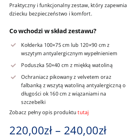
Praktyczny i funkcjonalny zestaw, który zapewnia
Kontakt
dziecku bezpieczeństwo i komfort.
Co wchodzi w skład zestawu?
Kołderka 100×75 cm lub 120×90 cm z
wszytym antyalergicznym wypełnieniem
Poduszka 50×40 cm z miękką watoliną
Ochraniacz pikowany z velvetem oraz
falbanką z wszytą watoliną antyalergiczną o
długości ok 160 cm z wiązaniami na
szczebelki
Zobacz pełny opis produktu
tutaj
Zakre
220,00
zł
–
240,00
zł