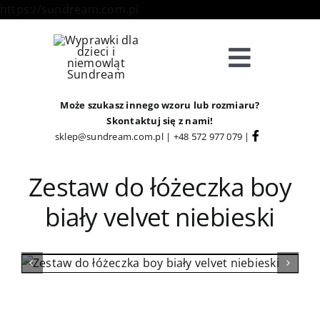
Skip
https://sundream.com.pl
to
content
Toggle
Navigat
Sklep
Może szukasz innego wzoru lub rozmiaru?
Skontaktuj się z nami!
sklep@sundream.com.pl
|
+48 572 977 079
|
Kategorie
Zestaw do łóżeczka boy
Strefa Klienta
biały velvet niebieski
Informacje
O Nas