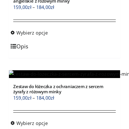
angielskie z różowym minky
Zakres
159,00
zł
–
184,00
zł
cen:
od
159,00zł
Wybierz opcje
do
Ten
184,00zł
Opis
produkt
ma
wiele
wariantów.
Opcje
Zestaw do łóżeczka z ochraniaczem z sercem
można
żyrafy z różowym minky
wybrać
Zakres
159,00
zł
–
184,00
zł
na
cen:
stronie
od
produktu
159,00zł
Wybierz opcje
do