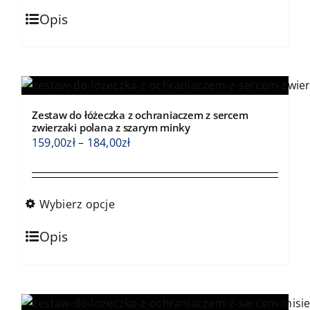
Ten
184,00zł
Opis
produkt
ma
wiele
wariantów.
Opcje
Zestaw do łóżeczka z ochraniaczem z sercem
można
zwierzaki polana z szarym minky
wybrać
Zakres
159,00
zł
–
184,00
zł
na
cen:
stronie
od
produktu
159,00zł
Wybierz opcje
do
Ten
184,00zł
Opis
produkt
ma
wiele
wariantów.