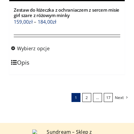
Opcje
Zestaw do łóżeczka z ochraniaczem z sercem misie
można
girl szare z różowym minky
wybrać
Zakres
159,00
zł
–
184,00
zł
na
cen:
stronie
od
produktu
159,00zł
Wybierz opcje
do
Ten
184,00zł
Opis
produkt
ma
wiele
wariantów.
1
2
…
17
Next
Opcje
można
wybrać
na
stronie