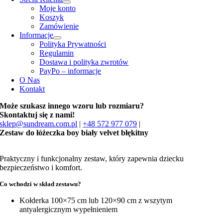
Moje konto
Koszyk
Zamówienie
Informacje
Polityka Prywatności
Regulamin
Dostawa i polityka zwrotów
PayPo – informacje
O Nas
Kontakt
Może szukasz innego wzoru lub rozmiaru?
Skontaktuj się z nami!
sklep@sundream.com.pl
|
+48 572 977 079
|
Zestaw do łóżeczka boy biały velvet błękitny
Praktyczny i funkcjonalny zestaw, który zapewnia dziecku
bezpieczeństwo i komfort.
Co wchodzi w skład zestawu?
Kołderka 100×75 cm lub 120×90 cm z wszytym
antyalergicznym wypełnieniem