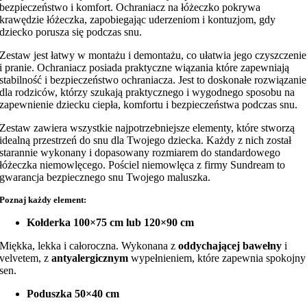
bezpieczeństwo i komfort. Ochraniacz na łóżeczko pokrywa
krawędzie łóżeczka, zapobiegając uderzeniom i kontuzjom, gdy
dziecko porusza się podczas snu.
Zestaw jest łatwy w montażu i demontażu, co ułatwia jego czyszczenie
i pranie. Ochraniacz posiada praktyczne wiązania które zapewniają
stabilność i bezpieczeństwo ochraniacza. Jest to doskonałe rozwiązanie
dla rodziców, którzy szukają praktycznego i wygodnego sposobu na
zapewnienie dziecku ciepła, komfortu i bezpieczeństwa podczas snu.
Zestaw zawiera wszystkie najpotrzebniejsze elementy, które stworzą
idealną przestrzeń do snu dla Twojego dziecka. Każdy z nich został
starannie wykonany i dopasowany rozmiarem do standardowego
łóżeczka niemowlęcego. Pościel niemowlęca z firmy Sundream to
gwarancja bezpiecznego snu Twojego maluszka.
Poznaj każdy element:
Kołderka 100×75 cm lub 120×90 cm
Miękka, lekka i całoroczna. Wykonana z
oddychającej bawełny
i
velvetem, z
antyalergicznym
wypełnieniem, które zapewnia spokojny
sen.
Poduszka 50×40 cm