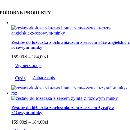
PODOBNE PRODUKTY
Zestaw do łóżeczka z ochraniaczem z sercem róże angielskie z
różowym minky
Zakres
159,00
zł
–
184,00
zł
cen:
Wybierz opcje
od
159,00zł
Ten
do
Opis
Zobacz opis
produkt
184,00zł
ma
wiele
wariantów.
Opcje
można
Zestaw do łóżeczka z ochraniaczem z sercem żyrafy z
wybrać
różowym minky
na
stronie
Zakres
159,00
zł
–
184,00
zł
produktu
cen: