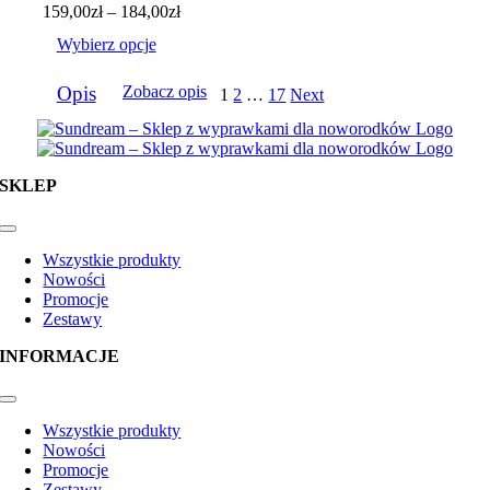
produktu
Zakres
159,00
zł
–
184,00
zł
cen:
Wybierz opcje
od
159,00zł
Ten
do
Opis
Zobacz opis
1
2
…
17
Next
produkt
184,00zł
ma
wiele
wariantów.
Opcje
SKLEP
można
wybrać
na
Toggle
Navigation
stronie
Wszystkie produkty
produktu
Nowości
Promocje
Zestawy
INFORMACJE
Toggle
Navigation
Wszystkie produkty
Nowości
Promocje
Zestawy