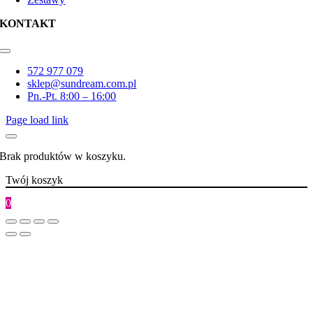
KONTAKT
Toggle
Navigation
572 977 079
sklep@sundream.com.pl
Pn.-Pt. 8:00 – 16:00
Page load link
Brak produktów w koszyku.
Twój koszyk
0
Go
to
Top