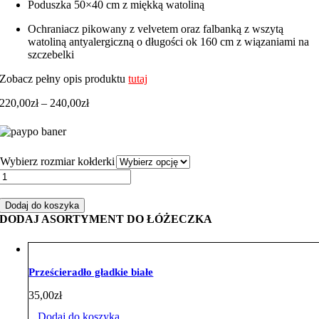
Poduszka 50×40 cm z miękką watoliną
Ochraniacz pikowany z velvetem oraz falbanką z wszytą
watoliną antyalergiczną o długości ok 160 cm z wiązaniami na
szczebelki
Zobacz pełny opis produktu
tutaj
Zakres
220,00
zł
–
240,00
zł
cen:
od
220,00zł
do
Wybierz rozmiar kołderki
240,00zł
ilość
Zestaw
do
Dodaj do koszyka
łóżeczka
DODAJ ASORTYMENT DO ŁÓŻECZKA
boy
biały
velvet
błękitny
Prześcieradło gładkie białe
35,00
zł
Dodaj do koszyka