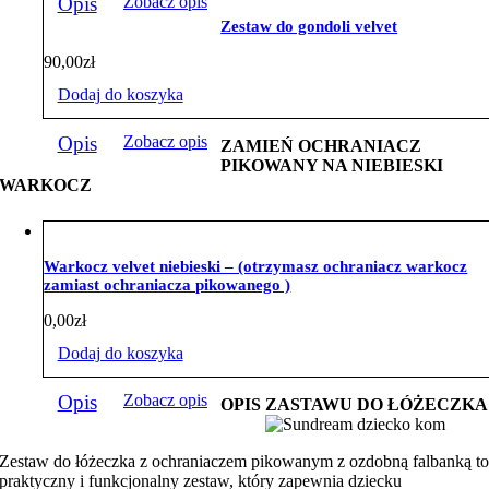
Opis
Zobacz opis
Zestaw do gondoli velvet
90,00
zł
Dodaj do koszyka
Opis
Zobacz opis
ZAMIEŃ OCHRANIACZ
PIKOWANY NA NIEBIESKI
WARKOCZ
Warkocz velvet niebieski – (otrzymasz ochraniacz warkocz
zamiast ochraniacza pikowanego )
0,00
zł
Dodaj do koszyka
Opis
Zobacz opis
OPIS ZASTAWU DO ŁÓŻECZKA
Zestaw do łóżeczka z ochraniaczem pikowanym z ozdobną falbanką t
praktyczny i funkcjonalny zestaw, który zapewnia dziecku