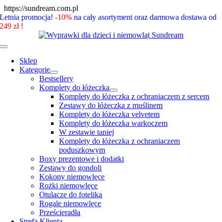
Skip
https://sundream.com.pl
to
Letnia promocja!
-10%
na cały asortyment oraz darmowa dostawa od
content
249 zł !
Toggle
Navigation
Sklep
Kategorie
Bestsellery
Komplety do łóżeczka
Komplety do łóżeczka z ochraniaczem z sercem
Zestawy do łóżeczka z muślinem
Komplety do łóżeczka velvetem
Komplety do łóżeczka warkoczem
W zestawie taniej
Komplety do łóżeczka z ochraniaczem
poduszkowym
Boxy prezentowe i dodatki
Zestawy do gondoli
Kokony niemowlęce
Rożki niemowlęce
Otulacze do fotelika
Rogale niemowlęce
Prześcieradła
Strefa Klienta