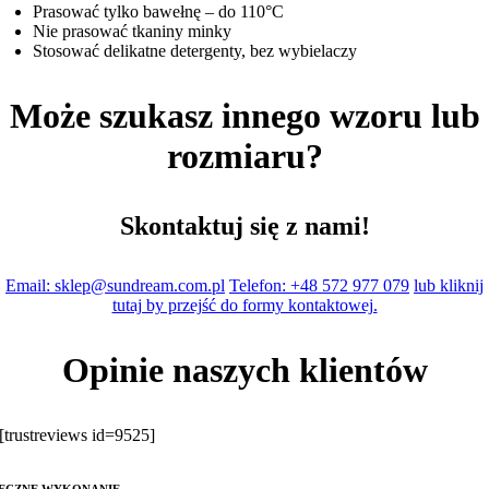
Prasować tylko bawełnę – do 110°C
Nie prasować tkaniny minky
Stosować delikatne detergenty, bez wybielaczy
Może szukasz innego wzoru lub
rozmiaru?
Skontaktuj się z nami!
Email: sklep@sundream.com.pl
Telefon: +48 572 977 079
lub kliknij
tutaj by przejść do formy kontaktowej.
Opinie naszych klientów
[trustreviews id=9525]