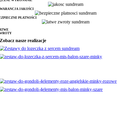
ĘCZNE WYKONANIE
WARANCJA JAKOŚCI
EZPIECZNE PŁATNOŚCI
ATWE
WROTY
Zobacz nasze realizacje