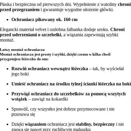
Płaska i bezpieczna od pierwszych dni. Wypełnienie z watoliny
chroni
przed przegrzaniem
i gwarantuje wygodne ułożenie główki.
Ochraniacz pikowany ok. 160 cm
Elegancki materiał velvet i ozdobna falbanka dodaje uroku.
Chroni
przed uderzeniami o szczebelki
, a wiązania zapewniają szybki
montaż.
Łatwy montaż ochraniacza
Montaż ochraniacza jest prosty i szybki, dzięki czemu w kilka chwil
przygotujesz łóżeczko do snu:
Rozwiń ochraniacz wewnątrz łóżeczka
– tak, by wyściełał
jego boki
Umieść ochraniacz na środku tylnej ścianki łóżeczka na bok
Przywiąż ochraniacz do szczebelków za pomocą wszytych
wstążek
– zawiąż na kokardki
Sprawdź, czy wszystko jest dobrze przymocowane i nie
przesuwa się
Dzięki
wiązaniom
ochraniacz jest
stabilny, bezpieczny
i nie
zsuwa się nawet przy ruchliwym maluszku