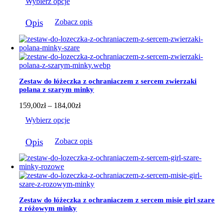
Wybierz opcje
od
159,00zł
Ten
do
Opis
Zobacz opis
produkt
184,00zł
ma
wiele
wariantów.
Opcje
można
wybrać
Zestaw do łóżeczka z ochraniaczem z sercem zwierzaki
na
polana z szarym minky
stronie
produktu
Zakres
159,00
zł
–
184,00
zł
cen:
Wybierz opcje
od
159,00zł
Ten
do
Opis
Zobacz opis
produkt
184,00zł
ma
wiele
wariantów.
Opcje
można
wybrać
Zestaw do łóżeczka z ochraniaczem z sercem misie girl szare
na
z różowym minky
stronie