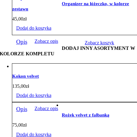
Organizer na łóżeczko, w kolorze
zestawu
45,00
zł
Dodaj do koszyka
Opis
Zobacz opis
Zobacz koszyk
DODAJ INNY ASORTYMENT W
KOLORZE KOMPLETU
Kokon velvet
135,00
zł
Dodaj do koszyka
Opis
Zobacz opis
Rożek velvet z falbanką
75,00
zł
Dodaj do koszyka