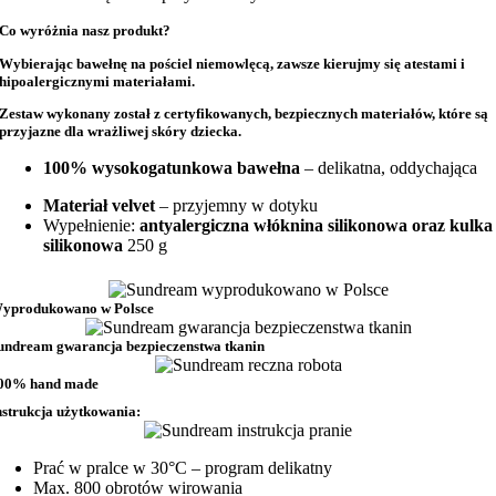
Co wyróżnia nasz produkt?
Wybierając bawełnę na
pościel niemowlęcą
, zawsze kierujmy się atestami i
hipoalergicznymi materiałami.
Zestaw wykonany został z
certyfikowanych, bezpiecznych materiałów
, które są
przyjazne dla wrażliwej skóry dziecka.
100% wysokogatunkowa bawełna
– delikatna, oddychająca
Materiał velvet
– przyjemny w dotyku
Wypełnienie:
antyalergiczna włóknina silikonowa oraz kulka
silikonowa
250 g
yprodukowano w Polsce
undream gwarancja bezpieczenstwa tkanin
00% hand made
nstrukcja użytkowania:
Prać w pralce w 30°C – program delikatny
Max. 800 obrotów wirowania