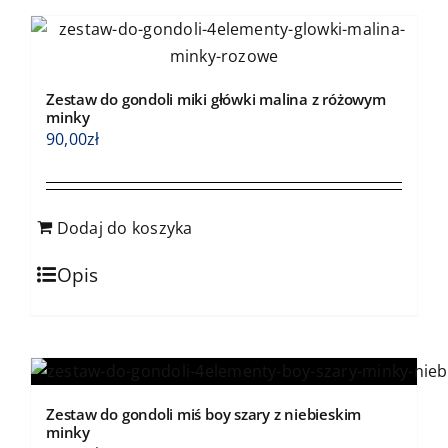
stronie
produktu
Zestaw do gondoli miki główki malina z różowym
minky
90,00
zł
Dodaj do koszyka
Opis
Zestaw do gondoli miś boy szary z niebieskim
minky