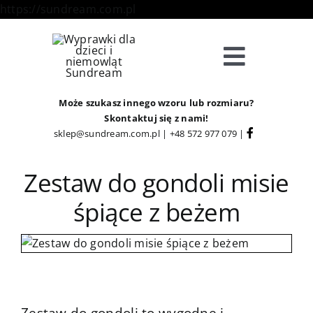
Skip
https://sundream.com.pl
to
content
Toggle
Navigat
Sklep
Może szukasz innego wzoru lub rozmiaru?
Skontaktuj się z nami!
sklep@sundream.com.pl
|
+48 572 977 079
|
Kategorie
Zestaw do gondoli misie
Strefa Klienta
śpiące z beżem
Informacje
O Nas