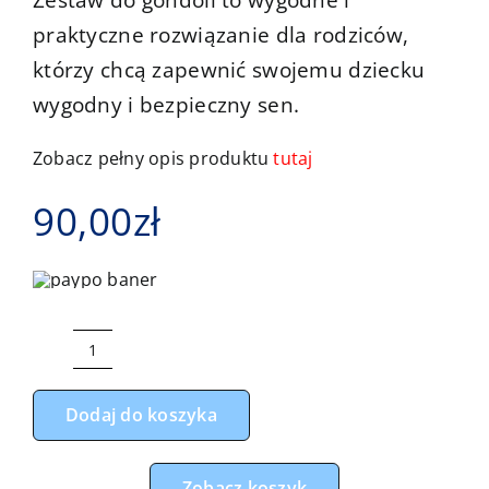
Zestaw do gondoli to wygodne i
Kontakt
praktyczne rozwiązanie dla rodziców,
którzy chcą zapewnić swojemu dziecku
wygodny i bezpieczny sen.
Zobacz pełny opis produktu
tutaj
90,00
zł
ilość
Zestaw
Dodaj do koszyka
do
gondoli
misie
Zobacz koszyk