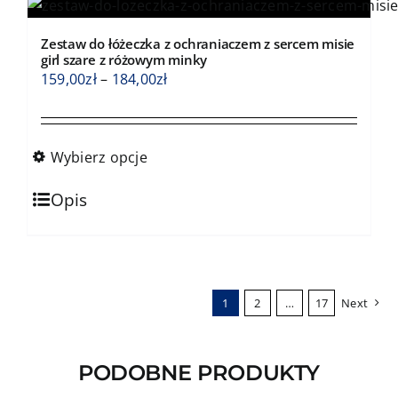
wariantów.
Opcje
Zestaw do łóżeczka z ochraniaczem z sercem misie
można
girl szare z różowym minky
wybrać
Zakres
159,00
zł
–
184,00
zł
na
cen:
stronie
od
produktu
159,00zł
Wybierz opcje
do
Ten
184,00zł
Opis
produkt
ma
wiele
wariantów.
1
2
…
17
Next
Opcje
można
wybrać
PODOBNE PRODUKTY
na