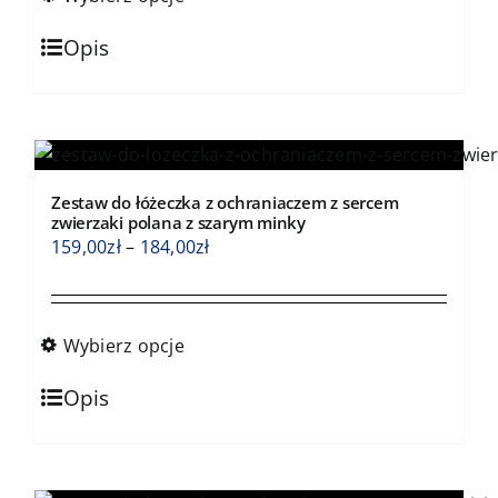
do
Ten
184,00zł
Opis
produkt
ma
wiele
wariantów.
Opcje
Zestaw do łóżeczka z ochraniaczem z sercem
można
zwierzaki polana z szarym minky
wybrać
Zakres
159,00
zł
–
184,00
zł
na
cen:
stronie
od
produktu
159,00zł
Wybierz opcje
do
Ten
184,00zł
Opis
produkt
ma
wiele