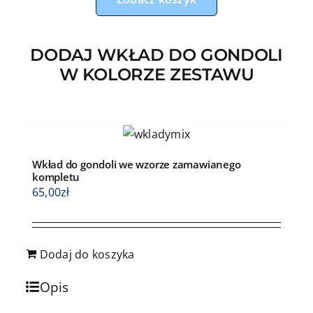
śpiące
z
beżem
DODAJ WKŁAD DO GONDOLI
W KOLORZE ZESTAWU
Wkład do gondoli we wzorze zamawianego
kompletu
65,00
zł
Dodaj do koszyka
Opis