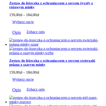
można
Zestaw do łóżeczka z ochraniaczem z sercem żyrafy z
wybrać
różowym minky
na
stronie
Zakres
159,00
zł
–
184,00
zł
produktu
cen:
Wybierz opcje
od
159,00zł
Ten
do
Opis
Zobacz opis
produkt
184,00zł
ma
wiele
wariantów.
Opcje
można
wybrać
Zestaw do łóżeczka z ochraniaczem z sercem zwierzaki
na
polana z szarym minky
stronie
produktu
Zakres
159,00
zł
–
184,00
zł
cen:
Wybierz opcje
od
159,00zł
Ten
do
Opis
Zobacz opis
produkt
184,00zł
ma
wiele
wariantów.