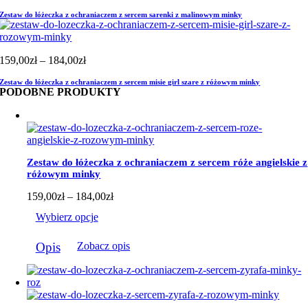
cen:
Zestaw do łóżeczka z ochraniaczem z sercem sarenki z malinowym minky
od
159,00zł
do
184,00zł
Zakres
159,00
zł
–
184,00
zł
cen:
Zestaw do łóżeczka z ochraniaczem z sercem misie girl szare z różowym minky
od
PODOBNE PRODUKTY
159,00zł
do
184,00zł
Zestaw do łóżeczka z ochraniaczem z sercem róże angielskie z
różowym minky
Zakres
159,00
zł
–
184,00
zł
cen:
Wybierz opcje
od
159,00zł
Ten
do
Opis
Zobacz opis
produkt
184,00zł
ma
wiele
wariantów.
Opcje