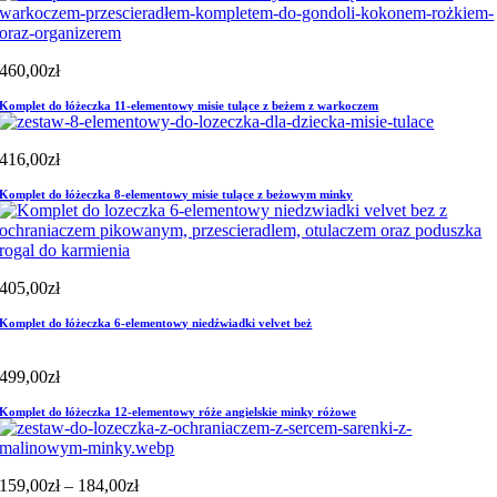
460,00
zł
Komplet do łóżeczka 11-elementowy misie tulące z beżem z warkoczem
416,00
zł
Komplet do łóżeczka 8-elementowy misie tulące z beżowym minky
405,00
zł
Komplet do łóżeczka 6-elementowy niedźwiadki velvet beż
499,00
zł
Komplet do łóżeczka 12-elementowy róże angielskie minky różowe
Zakres
159,00
zł
–
184,00
zł