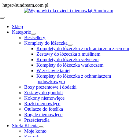
Skip
https://sundream.com.pl
to
content
Toggle
Navigation
Sklep
Kategorie
Bestsellery
Komplety do łóżeczka
Komplety do łóżeczka z ochraniaczem z sercem
Zestawy do łóżeczka z muślinem
Komplety do łóżeczka velvetem
Komplety do łóżeczka warkoczem
W zestawie taniej
Komplety do łóżeczka z ochraniaczem
poduszkowym
Boxy prezentowe i dodatki
Zestawy do gondoli
Kokony niemowlęce
Rożki niemowlęce
Otulacze do fotelika
Rogale niemowlęce
Prześcieradła
Strefa Klienta
Moje konto
Koszyk