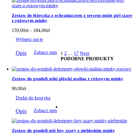
Opcje
można
wybrać
Zestaw do łóżeczka z ochraniaczem z sercem misie girl szare
na
z różowym minky
stronie
produktu
Zakres
159,00
zł
–
184,00
zł
cen:
Wybierz opcje
od
159,00zł
Ten
do
Opis
Zobacz opis
1
2
…
17
Next
produkt
184,00zł
PODOBNE PRODUKTY
ma
wiele
wariantów.
Opcje
Zestaw do gondoli miki główki malina z różowym minky
można
wybrać
90,00
zł
na
stronie
Dodaj do koszyka
produktu
Opis
Zobacz opis
Zestaw do gondoli miś boy szary z niebieskim minky