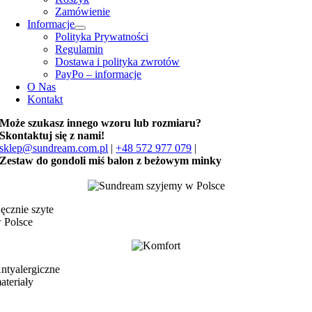
Zamówienie
Informacje
Polityka Prywatności
Regulamin
Dostawa i polityka zwrotów
PayPo – informacje
O Nas
Kontakt
Może szukasz innego wzoru lub rozmiaru?
Skontaktuj się z nami!
sklep@sundream.com.pl
|
+48 572 977 079
|
Zestaw do gondoli miś balon z beżowym minky
ęcznie szyte
 Polsce
ntyalergiczne
ateriały