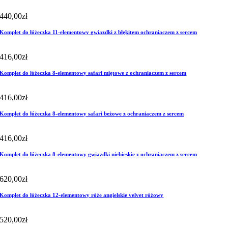
440,00
zł
Komplet do łóżeczka 11-elementowy gwiazdki z błękitem ochraniaczem z sercem
416,00
zł
Komplet do łóżeczka 8-elementowy safari miętowe z ochraniaczem z sercem
416,00
zł
Komplet do łóżeczka 8-elementowy safari beżowe z ochraniaczem z sercem
416,00
zł
Komplet do łóżeczka 8-elementowy gwiazdki niebieskie z ochraniaczem z sercem
620,00
zł
Komplet do łóżeczka 12-elementowy róże angielskie velvet różowy
520,00
zł