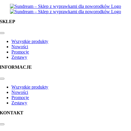
SKLEP
Toggle
Navigation
Wszystkie produkty
Nowości
Promocje
Zestawy
INFORMACJE
Toggle
Navigation
Wszystkie produkty
Nowości
Promocje
Zestawy
KONTAKT
Toggle
Navigation