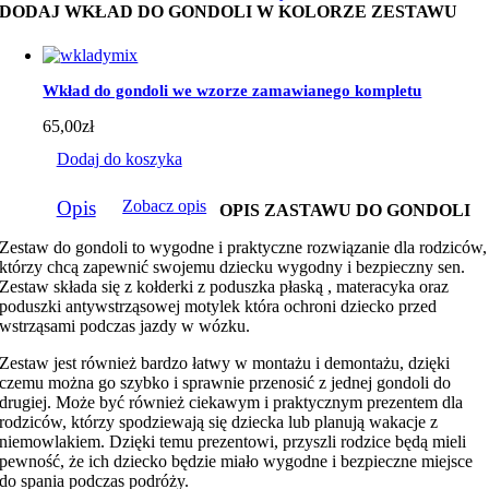
DODAJ WKŁAD DO GONDOLI W KOLORZE ZESTAWU
Wkład do gondoli we wzorze zamawianego kompletu
65,00
zł
Dodaj do koszyka
Opis
Zobacz opis
OPIS ZASTAWU DO GONDOLI
Zestaw do gondoli to wygodne i praktyczne rozwiązanie dla rodziców,
którzy chcą zapewnić swojemu dziecku wygodny i bezpieczny sen.
Zestaw składa się z kołderki z poduszka płaską , materacyka oraz
poduszki antywstrząsowej motylek która ochroni dziecko przed
wstrząsami podczas jazdy w wózku.
Zestaw jest również bardzo łatwy w montażu i demontażu, dzięki
czemu można go szybko i sprawnie przenosić z jednej gondoli do
drugiej. Może być również ciekawym i praktycznym prezentem dla
rodziców, którzy spodziewają się dziecka lub planują wakacje z
niemowlakiem. Dzięki temu prezentowi, przyszli rodzice będą mieli
pewność, że ich dziecko będzie miało wygodne i bezpieczne miejsce
do spania podczas podróży.