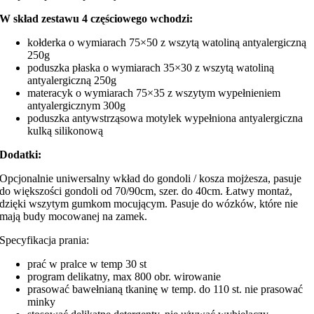
W skład zestawu 4 częściowego wchodzi:
kołderka o wymiarach 75×50 z wszytą watoliną antyalergiczną
250g
poduszka płaska o wymiarach 35×30 z wszytą watoliną
antyalergiczną 250g
materacyk o wymiarach 75×35 z wszytym wypełnieniem
antyalergicznym 300g
poduszka antywstrząsowa motylek wypełniona antyalergiczna
kulką silikonową
Dodatki:
Opcjonalnie uniwersalny wkład do gondoli / kosza mojżesza, pasuje
do większości gondoli od 70/90cm, szer. do 40cm. Łatwy montaż,
dzięki wszytym gumkom mocującym. Pasuje do wózków, które nie
mają budy mocowanej na zamek.
Specyfikacja prania:
prać w pralce w temp 30 st
program delikatny, max 800 obr. wirowanie
prasować bawełnianą tkaninę w temp. do 110 st. nie prasować
minky