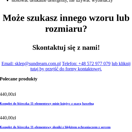
stosować delikatne detergenty, nie używać wybielaczy
Może szukasz innego wzoru lub
rozmiaru?
Skontaktuj się z nami!
Email: sklep@sundream.com.pl
Telefon: +48 572 977 079
lub kliknij
tutaj by przejść do formy kontaktowej.
Polecane produkty
440,00
zł
Komplet do łóżeczka 11-elementowy misie księżyc z szarą bawełną
440,00
zł
Komplet do łóżeczka 11-elementowy słoniki z błękitem ochraniaczem z sercem