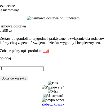
ezpieczne
la niemowląt
armowa dostawa
d 299 zł
Zestaw do gondoli to wygodne i praktyczne rozwiązanie dla rodziców,
którzy chcą zapewnić swojemu dziecku wygodny i bezpieczny sen.
Zobacz pełny opis produktu
tutaj
90,00
zł
ilość
Zestaw
do
Dodaj do koszyka
gondoli
miś
balon
z
beżowym
minky
Zobacz koszyk