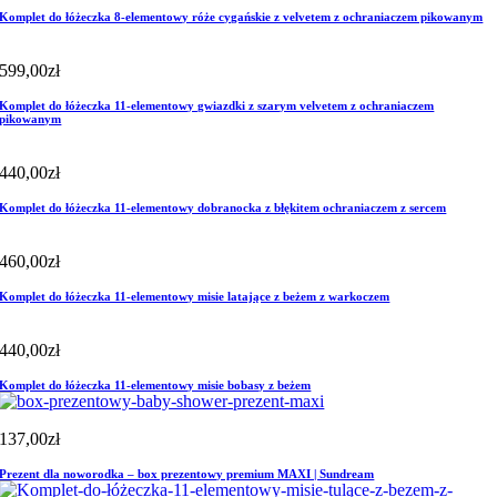
Komplet do łóżeczka 8-elementowy róże cygańskie z velvetem z ochraniaczem pikowanym
599,00
zł
Komplet do łóżeczka 11-elementowy gwiazdki z szarym velvetem z ochraniaczem
pikowanym
440,00
zł
Komplet do łóżeczka 11-elementowy dobranocka z błękitem ochraniaczem z sercem
460,00
zł
Komplet do łóżeczka 11-elementowy misie latające z beżem z warkoczem
440,00
zł
Komplet do łóżeczka 11-elementowy misie bobasy z beżem
137,00
zł
Prezent dla noworodka – box prezentowy premium MAXI | Sundream