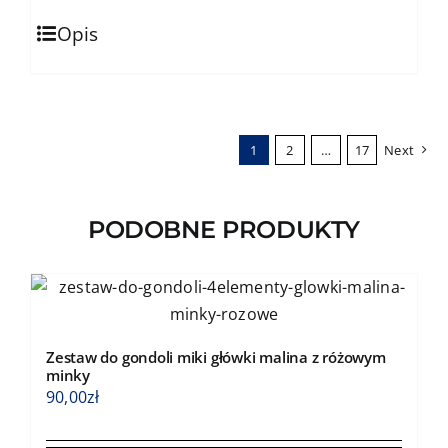
do
Ten
184,00zł
Opis
produkt
ma
wiele
wariantów.
1
2
…
17
Next
Opcje
można
wybrać
PODOBNE PRODUKTY
na
stronie
produktu
Zestaw do gondoli miki główki malina z różowym
minky
90,00
zł