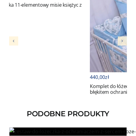
 misie księżyc z
440,00
zł
Komplet do łóżeczka 11-elementowy słoni
błękitem ochraniaczem z sercem
PODOBNE PRODUKTY