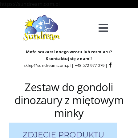
Skip
https://sundream.com.pl
to
content
Toggle
Navigat
Sklep
Może szukasz innego wzoru lub rozmiaru?
Skontaktuj się z nami!
sklep@sundream.com.pl
|
+48 572 977 079
|
Kategorie
Zestaw do gondoli
Strefa Klienta
dinozaury z miętowym
Informacje
minky
O Nas