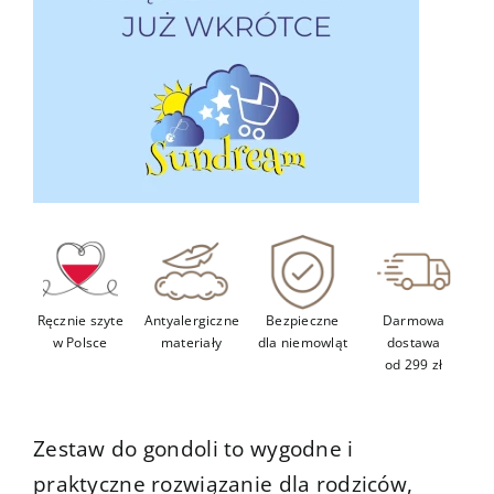
Kontakt
Ręcznie szyte
Antyalergiczne
Bezpieczne
Darmowa
w Polsce
materiały
dla niemowląt
dostawa
od 299 zł
Zestaw do gondoli to wygodne i
praktyczne rozwiązanie dla rodziców,