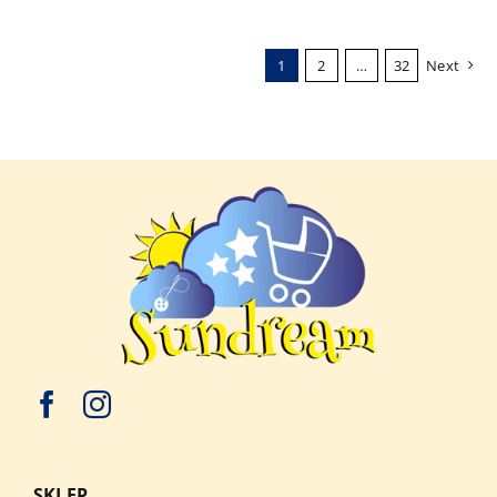
1
2
…
32
Next
SKLEP