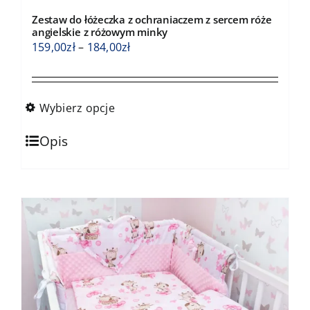
Zestaw do łóżeczka z ochraniaczem z sercem róże
angielskie z różowym minky
Zakres
159,00
zł
–
184,00
zł
cen:
od
159,00zł
Wybierz opcje
do
Ten
184,00zł
Opis
produkt
ma
wiele
wariantów.
Opcje
można
wybrać
na
stronie