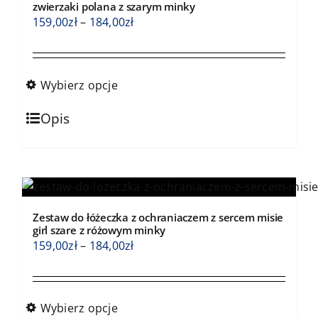
można
zwierzaki polana z szarym minky
wybrać
Zakres
159,00
zł
–
184,00
zł
na
cen:
stronie
od
produktu
159,00zł
Wybierz opcje
do
Ten
184,00zł
Opis
produkt
ma
wiele
wariantów.
Opcje
Zestaw do łóżeczka z ochraniaczem z sercem misie
można
girl szare z różowym minky
wybrać
Zakres
159,00
zł
–
184,00
zł
na
cen:
stronie
od
produktu
159,00zł
Wybierz opcje