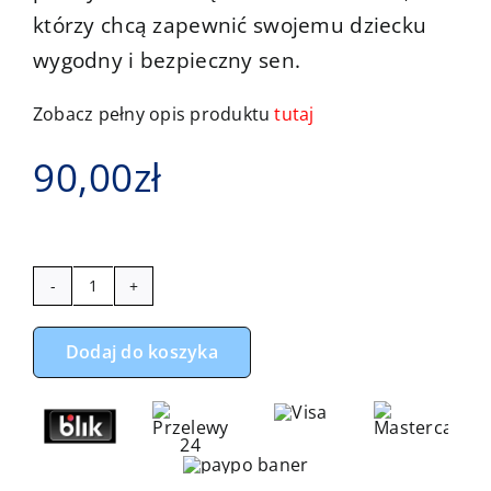
którzy chcą zapewnić swojemu dziecku
wygodny i bezpieczny sen.
Zobacz pełny opis produktu
tutaj
90,00
zł
ilość
Zestaw
Dodaj do koszyka
do
gondoli
dinozaury
z
miętowym