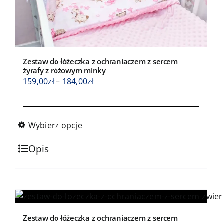
produktu
Zestaw do łóżeczka z ochraniaczem z sercem
żyrafy z różowym minky
Zakres
159,00
zł
–
184,00
zł
cen:
od
159,00zł
Wybierz opcje
do
Ten
184,00zł
Opis
produkt
ma
wiele
wariantów.
Opcje
Zestaw do łóżeczka z ochraniaczem z sercem