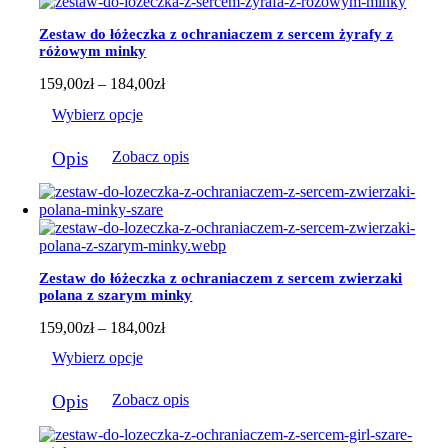
Opcje
można
Zestaw do łóżeczka z ochraniaczem z sercem żyrafy z
wybrać
różowym minky
na
stronie
Zakres
159,00
zł
–
184,00
zł
produktu
cen:
Wybierz opcje
od
159,00zł
Ten
do
Opis
Zobacz opis
produkt
184,00zł
ma
wiele
wariantów.
Opcje
można
wybrać
Zestaw do łóżeczka z ochraniaczem z sercem zwierzaki
na
polana z szarym minky
stronie
produktu
Zakres
159,00
zł
–
184,00
zł
cen:
Wybierz opcje
od
159,00zł
Ten
do
Opis
Zobacz opis
produkt
184,00zł
ma
wiele