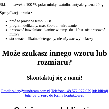
Skład – bawełna 100 %, polar minky, watolina antyalergiczna 250g.
Specyfikacja prania :
prać w pralce w temp 30 st
program delikatny, max 800 obr. wirowanie
prasować bawełnianą tkaninę w temp. do 110 st. nie prasować
minky
stosować delikatne detergenty, nie używać wybielaczy
Może szukasz innego wzoru lub
rozmiaru?
Skontaktuj się z nami!
Email: sklep@sundream.com.pl
Telefon: +48 572 977 079
lub kliknij
tutaj by przejść do formy kontaktowej.