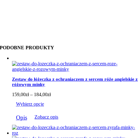
PODOBNE PRODUKTY
Zestaw do łóżeczka z ochraniaczem z sercem róże angielskie z
różowym minky
Zakres
159,00
zł
–
184,00
zł
cen:
Wybierz opcje
od
159,00zł
Ten
do
Opis
Zobacz opis
produkt
184,00zł
ma
wiele
wariantów.