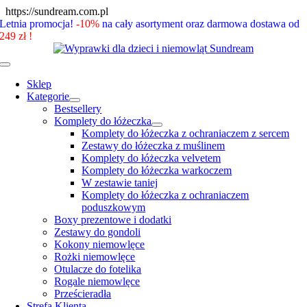
Skip
https://sundream.com.pl
to
Letnia promocja!
-10%
na cały asortyment oraz darmowa dostawa od
content
249 zł !
Toggle
Navigation
Sklep
Kategorie
Bestsellery
Komplety do łóżeczka
Komplety do łóżeczka z ochraniaczem z sercem
Zestawy do łóżeczka z muślinem
Komplety do łóżeczka velvetem
Komplety do łóżeczka warkoczem
W zestawie taniej
Komplety do łóżeczka z ochraniaczem
poduszkowym
Boxy prezentowe i dodatki
Zestawy do gondoli
Kokony niemowlęce
Rożki niemowlęce
Otulacze do fotelika
Rogale niemowlęce
Prześcieradła
Strefa Klienta