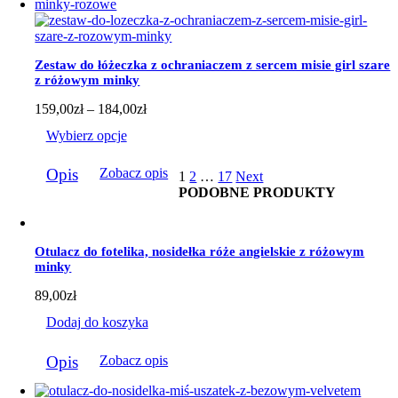
wariantów.
Opcje
można
wybrać
Zestaw do łóżeczka z ochraniaczem z sercem misie girl szare
na
z różowym minky
stronie
produktu
Zakres
159,00
zł
–
184,00
zł
cen:
Wybierz opcje
od
159,00zł
Ten
do
Opis
Zobacz opis
1
2
…
17
Next
produkt
184,00zł
PODOBNE PRODUKTY
ma
wiele
wariantów.
Opcje
Otulacz do fotelika, nosidełka róże angielskie z różowym
można
minky
wybrać
na
89,00
zł
stronie
produktu
Dodaj do koszyka
Opis
Zobacz opis