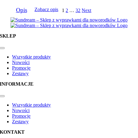
Opis
Zobacz opis
1
2
…
32
Next
SKLEP
Toggle
Navigation
Wszystkie produkty
Nowości
Promocje
Zestawy
INFORMACJE
Toggle
Navigation
Wszystkie produkty
Nowości
Promocje
Zestawy
KONTAKT