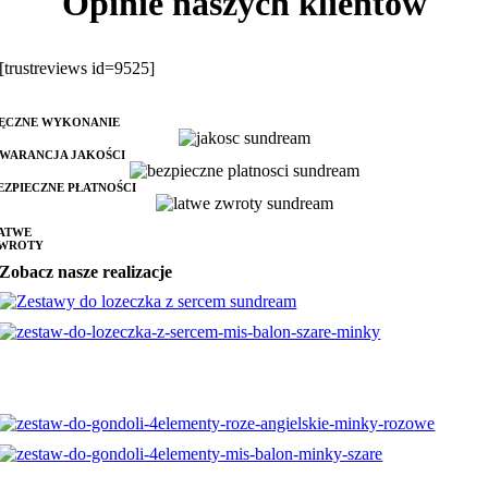
Opinie naszych klientów
[trustreviews id=9525]
ĘCZNE WYKONANIE
WARANCJA JAKOŚCI
EZPIECZNE PŁATNOŚCI
ATWE
WROTY
Zobacz nasze realizacje