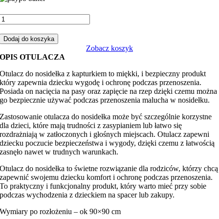
ilość
Otulacz
do
Dodaj do koszyka
fotelika,
Zobacz koszyk
nosidełka
OPIS OTULACZA
peonie
różowy
Otulacz do nosidełka z kapturkiem to miękki, i bezpieczny produkt
z
który zapewnia dziecku wygodę i ochronę podczas przenoszenia.
różowym
Posiada on nacięcia na pasy oraz zapięcie na rzep dzięki czemu można
minky
go bezpiecznie używać podczas przenoszenia malucha w nosidełku.
Zastosowanie otulacza do nosidełka może być szczególnie korzystne
dla dzieci, które mają trudności z zasypianiem lub łatwo się
rozdrażniają w zatłoczonych i głośnych miejscach. Otulacz zapewni
dziecku poczucie bezpieczeństwa i wygody, dzięki czemu z łatwością
zasnęło nawet w trudnych warunkach.
Otulacz do nosidełka to świetne rozwiązanie dla rodziców, którzy chcą
zapewnić swojemu dziecku komfort i ochronę podczas przenoszenia.
To praktyczny i funkcjonalny produkt, który warto mieć przy sobie
podczas wychodzenia z dzieckiem na spacer lub zakupy.
Wymiary po rozłożeniu – ok 90×90 cm