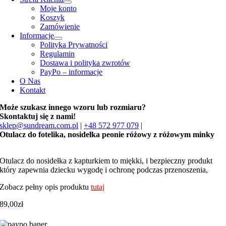
Moje konto
Koszyk
Zamówienie
Informacje
Polityka Prywatności
Regulamin
Dostawa i polityka zwrotów
PayPo – informacje
O Nas
Kontakt
Może szukasz innego wzoru lub rozmiaru?
Skontaktuj się z nami!
sklep@sundream.com.pl
|
+48 572 977 079
|
Otulacz do fotelika, nosidełka peonie różowy z różowym minky
Otulacz do nosidełka z kapturkiem to miękki, i bezpieczny produkt
który zapewnia dziecku wygodę i ochronę podczas przenoszenia,
Zobacz pełny opis produktu
tutaj
89,00
zł