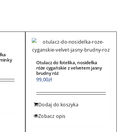
łka
 minky
Otulacz do fotelika, nosidełka
róże cygańskie z velvetem jasny
brudny róż
99,00
zł
Dodaj do koszyka
Zobacz opis