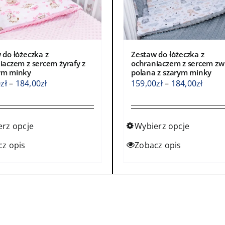
 do łóżeczka z
Zestaw do łóżeczka z
iaczem z sercem żyrafy z
ochraniaczem z sercem zw
ym minky
polana z szarym minky
Zakres
Zakre
0
zł
–
184,00
zł
159,00
zł
–
184,00
zł
cen:
cen:
od
od
159,00zł
159,0
erz opcje
Wybierz opcje
do
do
Ten
cz opis
Zobacz opis
184,00zł
184,0
kt
produkt
ma
wiele
ntów.
wariantów.
Opcje
a
można