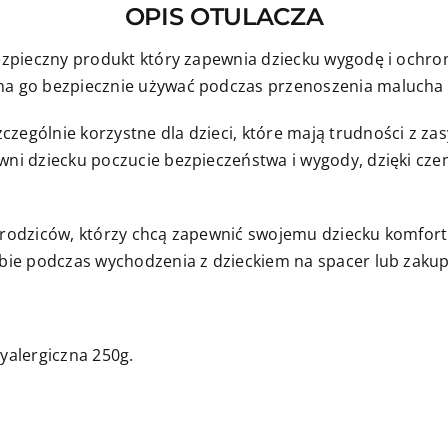
OPIS OTULACZA
z
szarym
 bezpieczny produkt który zapewnia dziecku wygodę i ochr
minky
żna go bezpiecznie używać podczas przenoszenia malucha 
zególnie korzystne dla dzieci, które mają trudności z zas
ewni dziecku poczucie bezpieczeństwa i wygody, dzięki cz
a rodziców, którzy chcą zapewnić swojemu dziecku komfor
obie podczas wychodzenia z dzieckiem na spacer lub zakup
tyalergiczna 250g.