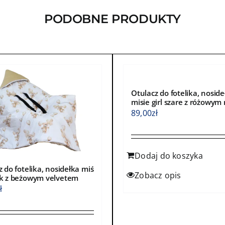
ć
wybrać
PODOBNE PRODUKTY
na
e
stronie
ktu
produktu
Otulacz do fotelika, noside
misie girl szare z różowym
89,00
zł
Dodaj do koszyka
 do fotelika, nosidełka miś
Zobacz opis
k z beżowym velvetem
ł