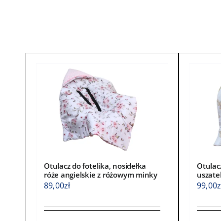
wybra
wybrać
na
na
stroni
stronie
produ
produktu
Otulacz do fotelika, nosidełka
Otulacz
róże angielskie z różowym minky
uszate
89,00
zł
99,00
z