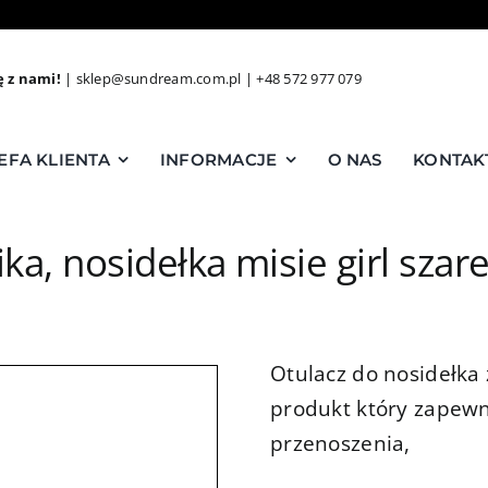
ę z nami!
|
sklep@sundream.com.pl
|
+48 572 977 079
EFA KLIENTA
INFORMACJE
O NAS
KONTAK
ika, nosidełka misie girl sza
Otulacz do nosidełka 
produkt który zapewn
przenoszenia,