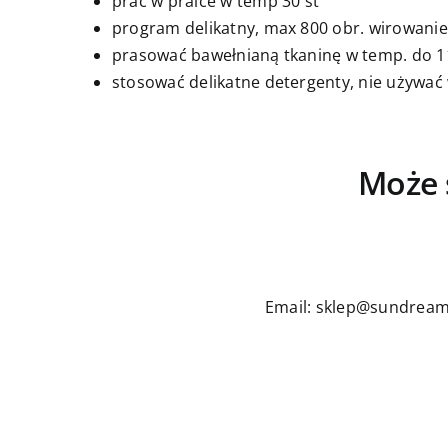
prać w pralce w temp 30 st
program delikatny, max 800 obr. wirowanie
prasować bawełnianą tkaninę w temp. do 11
stosować delikatne detergenty, nie używać
Może 
Email: sklep@sundream