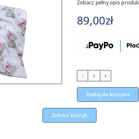
Zobacz pełny opis produ
89,00
zł
ilość
Otulacz
Dodaj do koszyka
do
fotelika,
nosidełka
Zobacz koszyk
misie
girl
szare