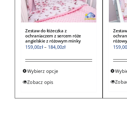
Zestaw
Zestaw do łóżeczka z
ochran
ochraniaczem z sercem róże
różow
angielskie z różowym minky
Zakres
159,0
159,00
zł
–
184,00
zł
cen:
od
159,00zł
Wybi
Wybierz opcje
do
Ten
Ten
Zoba
Zobacz opis
184,00zł
produ
produkt
ma
ma
wiele
wiele
waria
wariantów.
Opcje
Opcje
możn
można