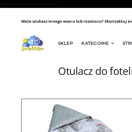
Skip
https://sundream.com.pl
to
content
Może szukasz innego wzoru lub rozmiaru? Skontaktuj si
SKLEP
KATEGORIE
STR
Otulacz do fotel