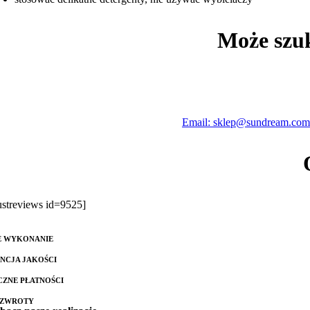
Może szu
Email: sklep@sundream.com
rustreviews id=9525]
E WYKONANIE
NCJA JAKOŚCI
CZNE PŁATNOŚCI
 ZWROTY