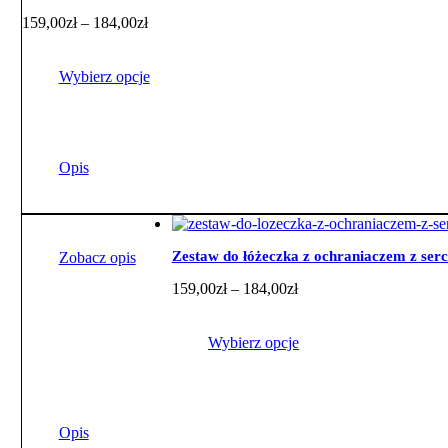
Zakres
159,00
zł
–
184,00
zł
cen:
od
159,00zł
Wybierz opcje
do
184,00zł
Ten
produkt
ma
Opis
wiele
wariantów.
Opcje
można
wybrać
Zestaw do łóżeczka z ochraniaczem z se
Zobacz opis
na
Zakres
159,00
zł
–
184,00
zł
stronie
cen:
produktu
od
159,00zł
Wybierz opcje
do
184,00zł
Ten
produkt
ma
Opis