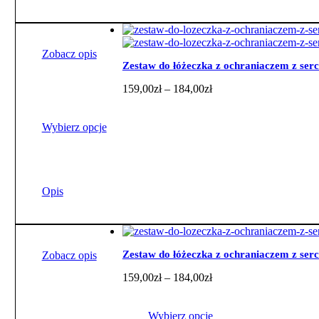
wiele
wariantów.
Opcje
można
wybrać
Zobacz opis
na
Zestaw do łóżeczka z ochraniaczem z ser
stronie
Zakres
159,00
zł
–
184,00
zł
produktu
cen:
od
159,00zł
Wybierz opcje
do
184,00zł
Ten
produkt
ma
Opis
wiele
wariantów.
Opcje
można
wybrać
Zestaw do łóżeczka z ochraniaczem z ser
Zobacz opis
na
Zakres
159,00
zł
–
184,00
zł
stronie
cen:
produktu
od
159,00zł
Wybierz opcje