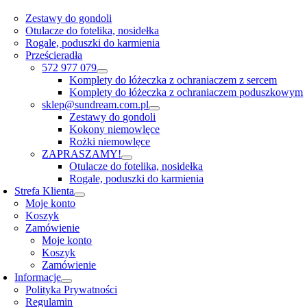
Zestawy do gondoli
Otulacze do fotelika, nosidełka
Rogale, poduszki do karmienia
Prześcieradła
572 977 079
Komplety do łóżeczka z ochraniaczem z sercem
Komplety do łóżeczka z ochraniaczem poduszkowym
sklep@sundream.com.pl
Zestawy do gondoli
Kokony niemowlęce
Rożki niemowlęce
ZAPRASZAMY!
Otulacze do fotelika, nosidełka
Rogale, poduszki do karmienia
Strefa Klienta
Moje konto
Koszyk
Zamówienie
Moje konto
Koszyk
Zamówienie
Informacje
Polityka Prywatności
Regulamin