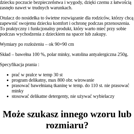
dziecku poczucie bezpieczeństwa i wygody, dzięki czemu z łatwością
zasnęło nawet w trudnych warunkach.
Otulacz do nosidełka to świetne rozwiązanie dla rodziców, którzy chcą
zapewnić swojemu dziecku komfort i ochronę podczas przenoszenia.
To praktyczny i funkcjonalny produkt, który warto mieć przy sobie
podczas wychodzenia z dzieckiem na spacer lub zakupy.
Wymiary po rozłożeniu – ok 90×90 cm
Skład – bawełna 100 %, polar minky, watolina antyalergiczna 250g.
Specyfikacja prania :
prać w pralce w temp 30 st
program delikatny, max 800 obr. wirowanie
prasować bawełnianą tkaninę w temp. do 110 st. nie prasować
minky
stosować delikatne detergenty, nie używać wybielaczy
Może szukasz innego wzoru lub
rozmiaru?