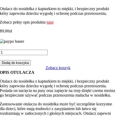
Otulacz do nosidełka z kapturkiem to miękki, i bezpieczny produkt
który zapewnia dziecku wygodę i ochronę podczas przenoszenia,
Zobacz pełny opis produktu
tutaj
89,00
zł
ilość
Otulacz
do
Dodaj do koszyka
fotelika,
Zobacz koszyk
nosidełka
OPIS OTULACZA
kosmos
kolor
Otulacz do nosidełka z kapturkiem to miękki, i bezpieczny produkt
z
który zapewnia dziecku wygodę i ochronę podczas przenoszenia.
niebieskim
Posiada on nacięcia na pasy oraz zapięcie na rzep dzięki czemu można
minky
go bezpiecznie używać podczas przenoszenia malucha w nosidełku.
Zastosowanie otulacza do nosidełka może być szczególnie korzystne
dla dzieci, które mają trudności z zasypianiem lub łatwo się
rozdrażniają w zatłoczonych i głośnych miejscach. Otulacz zapewni