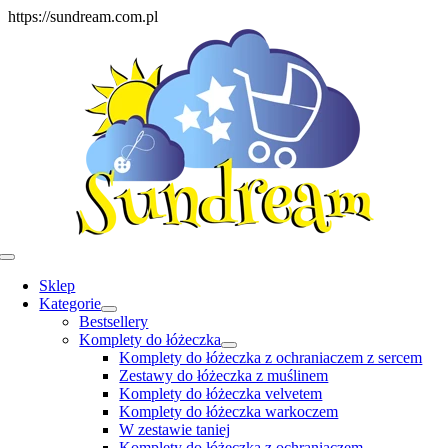
Skip
https://sundream.com.pl
to
content
Toggle
Navigation
Sklep
Kategorie
Bestsellery
Komplety do łóżeczka
Komplety do łóżeczka z ochraniaczem z sercem
Zestawy do łóżeczka z muślinem
Komplety do łóżeczka velvetem
Komplety do łóżeczka warkoczem
W zestawie taniej
Komplety do łóżeczka z ochraniaczem