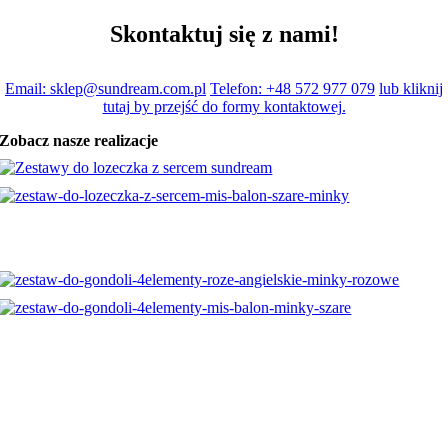
Skontaktuj się z nami!
Email: sklep@sundream.com.pl
Telefon: +48 572 977 079
lub kliknij
tutaj by przejść do formy kontaktowej.
Zobacz nasze realizacje