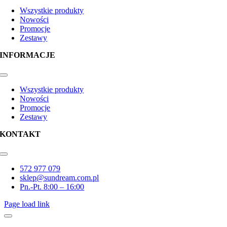
Navigation
Wszystkie produkty
Nowości
Promocje
Zestawy
INFORMACJE
Toggle
Navigation
Wszystkie produkty
Nowości
Promocje
Zestawy
KONTAKT
Toggle
Navigation
572 977 079
sklep@sundream.com.pl
Pn.-Pt. 8:00 – 16:00
Page load link