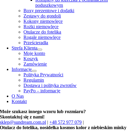
poduszkowym
Boxy prezentowe i dodatki
Zestawy do gondoli
Kokony niemowlęce
Rożki niemowlęce
Otulacze do fotelika
Rogale niemowlęce
Prześcieradła
Strefa Klienta
Moje konto
Koszyk
Zamówienie
Informacje
Polityka Prywatności
Regulamin
Dostawa i polityka zwrotów
PayPo – informacje
O Nas
Kontakt
Może szukasz innego wzoru lub rozmiaru?
Skontaktuj się z nami!
sklep@sundream.com.pl
|
+48 572 977 079
|
Otulacz do fotelika, nosidełka kosmos kolor z niebieskim minky