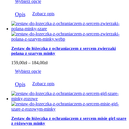
Wybierz opcje
od
159,00zł
Ten
do
Opis
Zobacz opis
produkt
184,00zł
ma
wiele
wariantów.
Opcje
można
wybrać
Zestaw do łóżeczka z ochraniaczem z sercem zwierzaki
na
polana z szarym minky
stronie
produktu
Zakres
159,00
zł
–
184,00
zł
cen:
Wybierz opcje
od
159,00zł
Ten
do
Opis
Zobacz opis
produkt
184,00zł
ma
wiele
wariantów.
Opcje
można
wybrać
Zestaw do łóżeczka z ochraniaczem z sercem misie girl szare
na
z różowym minky
stronie