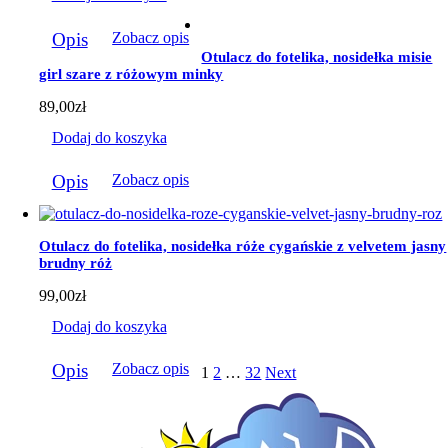
Opis
Zobacz opis
Otulacz do fotelika, nosidełka misie
girl szare z różowym minky
89,00
zł
Dodaj do koszyka
Opis
Zobacz opis
Otulacz do fotelika, nosidełka róże cygańskie z velvetem jasny
brudny róż
99,00
zł
Dodaj do koszyka
Opis
Zobacz opis
1
2
…
32
Next