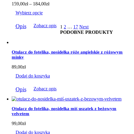
produktu
Zakres
159,00
zł
–
184,00
zł
cen:
Wybierz opcje
od
159,00zł
Ten
do
Opis
Zobacz opis
1
2
…
17
Next
produkt
184,00zł
PODOBNE PRODUKTY
ma
wiele
wariantów.
Opcje
Otulacz do fotelika, nosidełka róże angielskie z różowym
można
minky
wybrać
na
89,00
zł
stronie
produktu
Dodaj do koszyka
Opis
Zobacz opis
Otulacz do fotelika, nosidełka miś uszatek z beżowym
velvetem
99,00
zł
Dodaj do koszyka