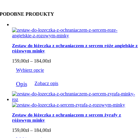
PODOBNE PRODUKTY
Zestaw do łóżeczka z ochraniaczem z sercem róże angielskie z
różowym minky
Zakres
159,00
zł
–
184,00
zł
cen:
Wybierz opcje
od
159,00zł
Ten
do
Opis
Zobacz opis
produkt
184,00zł
ma
wiele
wariantów.
Opcje
można
Zestaw do łóżeczka z ochraniaczem z sercem żyrafy z
wybrać
różowym minky
na
stronie
Zakres
159,00
zł
–
184,00
zł
produktu
cen: