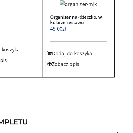
Organizer na łóżeczko, w
kolorze zestawu
45,00
zł
 koszyka
Dodaj do koszyka
pis
Zobacz opis
MPLETU