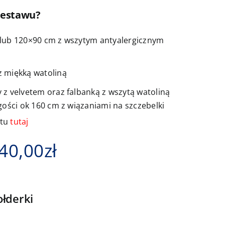
zestawu?
lub 120×90 cm z wszytym antyalergicznym
 miękką watoliną
z velvetem oraz falbanką z wszytą watoliną
gości ok 160 cm z wiązaniami na szczebelki
ktu
tutaj
Zakres
40,00
zł
cen:
od
łderki
220,00zł