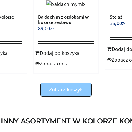
kolorze
Baldachim z ozdobami w
Stelaż
kolorze zestawu
35,00
zł
89,00
zł
Dodaj do
zyka
Dodaj do koszyka
Zobacz o
Zobacz opis
Zobacz koszyk
 INNY ASORTYMENT W KOLORZE KO