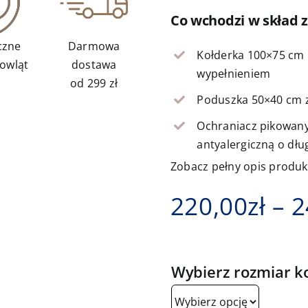
Co wchodzi w skład 
czne
Darmowa
Kołderka 100×75 cm 
owląt
dostawa
wypełnieniem
od 299 zł
Poduszka 50×40 cm z
Ochraniacz pikowany 
antyalergiczną o dłu
Zobacz pełny opis produ
220,00
zł
–
2
Wybierz rozmiar ko