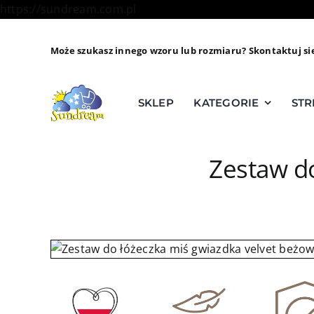
Skip
https://sundream.com.pl
to
content
Może szukasz innego wzoru lub rozmiaru? Skontaktuj si
SKLEP
KATEGORIE
STR
Zestaw do