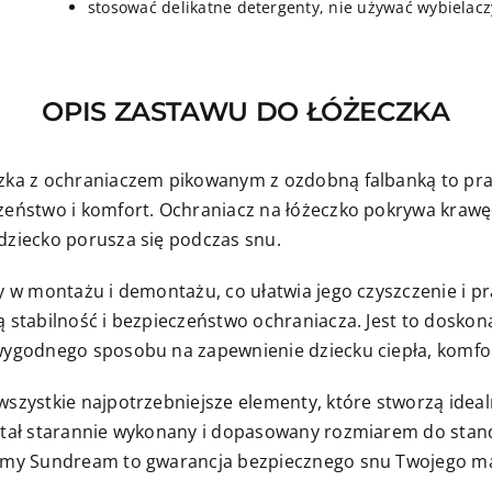
stosować delikatne detergenty, nie używać wybielacz
OPIS ZASTAWU DO ŁÓŻECZKA
zka z ochraniaczem pikowanym z ozdobną falbanką to prak
zeństwo i komfort. Ochraniacz na łóżeczko pokrywa krawę
dziecko porusza się podczas snu.
wy w montażu i demontażu, co ułatwia jego czyszczenie i p
 stabilność i bezpieczeństwo ochraniacza. Jest to doskona
wygodnego sposobu na zapewnienie dziecku ciepła, komfo
wszystkie najpotrzebniejsze elementy, które stworzą ideal
stał starannie wykonany i dopasowany rozmiarem do sta
irmy Sundream to gwarancja bezpiecznego snu Twojego ma