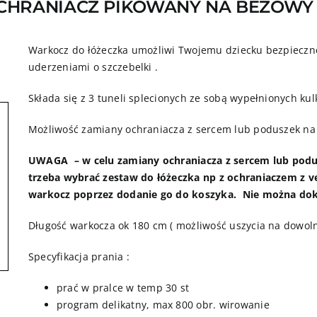
CHRANIACZ PIKOWANY NA BEŻOW
Warkocz do łóżeczka umożliwi Twojemu dziecku bezpieczne
uderzeniami o szczebelki .
Składa się z 3 tuneli splecionych ze sobą wypełnionych kul
Możliwość zamiany ochraniacza z sercem lub poduszek na
UWAGA – w celu zamiany ochraniacza z sercem lub podu
trzeba wybrać zestaw do łóżeczka np z ochraniaczem z ve
warkocz poprzez dodanie go do koszyka. Nie można do
Długość warkocza ok 180 cm ( możliwość uszycia na dowoln
Specyfikacja prania :
prać w pralce w temp 30 st
program delikatny, max 800 obr. wirowanie