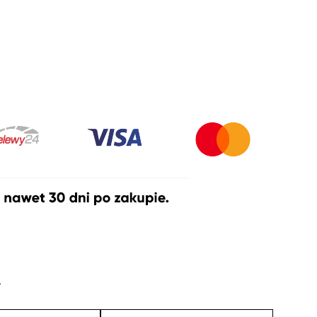
do
240,00zł
A