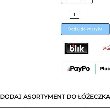
ilość
Zestaw
Dodaj do koszyka
do
łóżeczka
miś
gwiazdka
velvet
beżowy
DODAJ ASORTYMENT DO ŁÓŻECZK