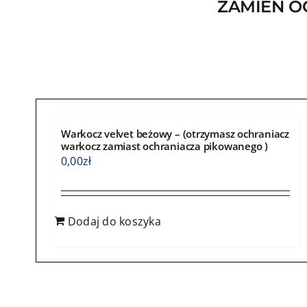
ZAMIEŃ O
Warkocz velvet beżowy – (otrzymasz ochraniacz
warkocz zamiast ochraniacza pikowanego )
0,00
zł
Dodaj do koszyka