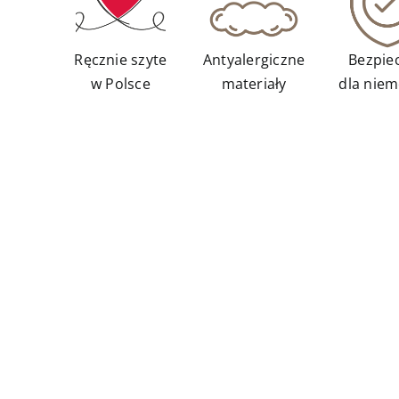
Ręcznie szyte
Antyalergiczne
Bezpie
w Polsce
materiały
dla niem