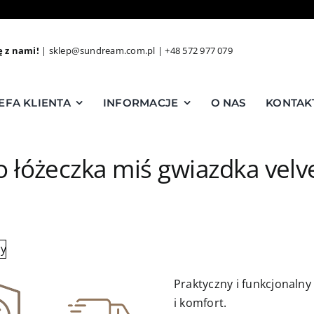
ę z nami!
|
sklep@sundream.com.pl
|
+48 572 977 079
EFA KLIENTA
INFORMACJE
O NAS
KONTAK
 łóżeczka miś gwiazdka vel
Praktyczny i funkcjonaln
i komfort.