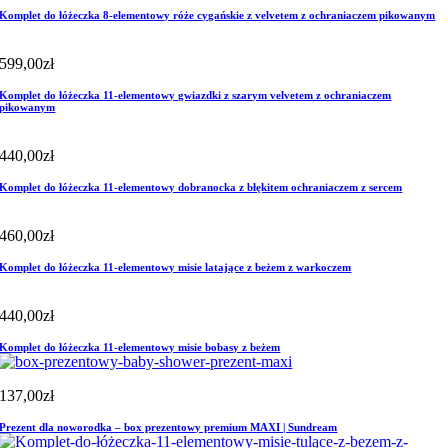
Komplet do łóżeczka 8-elementowy róże cygańskie z velvetem z ochraniaczem pikowanym
599,00
zł
Komplet do łóżeczka 11-elementowy gwiazdki z szarym velvetem z ochraniaczem
pikowanym
440,00
zł
Komplet do łóżeczka 11-elementowy dobranocka z błękitem ochraniaczem z sercem
460,00
zł
Komplet do łóżeczka 11-elementowy misie latające z beżem z warkoczem
440,00
zł
Komplet do łóżeczka 11-elementowy misie bobasy z beżem
137,00
zł
Prezent dla noworodka – box prezentowy premium MAXI | Sundream