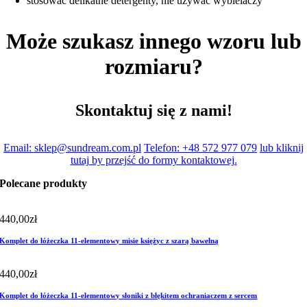
stosować delikatne detergenty, nie używać wybielaczy
Może szukasz innego wzoru lub
rozmiaru?
Skontaktuj się z nami!
Email: sklep@sundream.com.pl
Telefon: +48 572 977 079
lub kliknij
tutaj by przejść do formy kontaktowej.
Polecane produkty
440,00
zł
Komplet do łóżeczka 11-elementowy misie księżyc z szarą bawełną
440,00
zł
Komplet do łóżeczka 11-elementowy słoniki z błękitem ochraniaczem z sercem