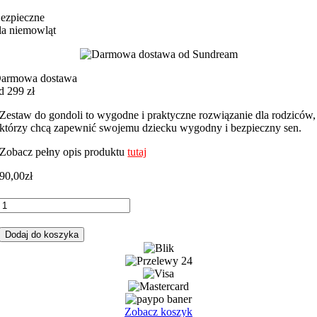
ezpieczne
la niemowląt
armowa dostawa
d 299 zł
Zestaw do gondoli to wygodne i praktyczne rozwiązanie dla rodziców,
którzy chcą zapewnić swojemu dziecku wygodny i bezpieczny sen.
Zobacz pełny opis produktu
tutaj
90,00
zł
ilość
Zestaw
do
Dodaj do koszyka
gondoli
velvet
Zobacz koszyk