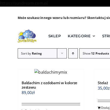
Skip
https://sundream.com.pl
to
content
Może szukasz innego wzoru lub rozmiaru? Skontaktuj si
SKLEP
KATEGORIE
STR
Sort by
Rating
Show
12 Products
Baldachim z ozdobami w kolorze
Stelaż
zestawu
35,00
z
89,00
zł
Dodaj