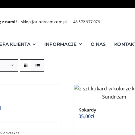
ę z nami!
|
sklep@sundream.com.pl
|
+48 572 977 079
EFA KLIENTA
INFORMACJE
O NAS
KONTAK
ł
Kokardy
35,00
zł
 do koszyka