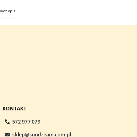
bacz opis
KONTAKT
572 977 079
sklep@sundream.com.pl