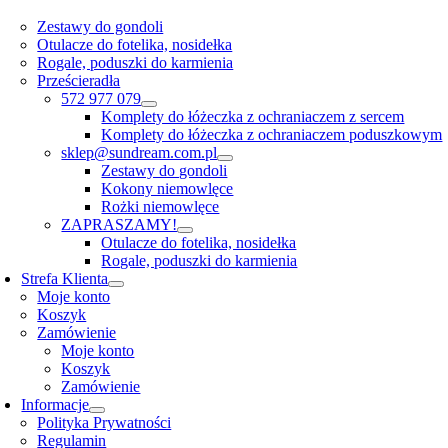
Zestawy do gondoli
Otulacze do fotelika, nosidełka
Rogale, poduszki do karmienia
Prześcieradła
572 977 079
Komplety do łóżeczka z ochraniaczem z sercem
Komplety do łóżeczka z ochraniaczem poduszkowym
sklep@sundream.com.pl
Zestawy do gondoli
Kokony niemowlęce
Rożki niemowlęce
ZAPRASZAMY!
Otulacze do fotelika, nosidełka
Rogale, poduszki do karmienia
Strefa Klienta
Moje konto
Koszyk
Zamówienie
Moje konto
Koszyk
Zamówienie
Informacje
Polityka Prywatności
Regulamin