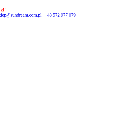
zł !
klep@sundream.com.pl
|
+48 572 977 079
572 977 079
SKLEP@SUNDREAM.PL