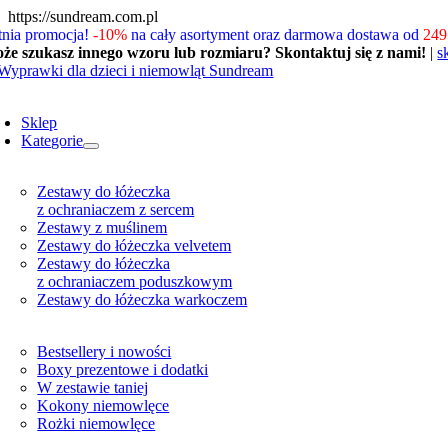
Skip
https://sundream.com.pl
to
tnia promocja!
-10%
na cały asortyment oraz darmowa dostawa od
249 
content
że szukasz innego wzoru lub rozmiaru? Skontaktuj się z nami!
|
s
oggle
avigation
Sklep
Kategorie
Zestawy do łóżeczka
z ochraniaczem z sercem
Zestawy z muślinem
Zestawy do łóżeczka velvetem
Zestawy do łóżeczka
z ochraniaczem poduszkowym
Zestawy do łóżeczka warkoczem
Bestsellery i nowości
Boxy prezentowe i dodatki
W zestawie taniej
Kokony niemowlęce
Rożki niemowlęce