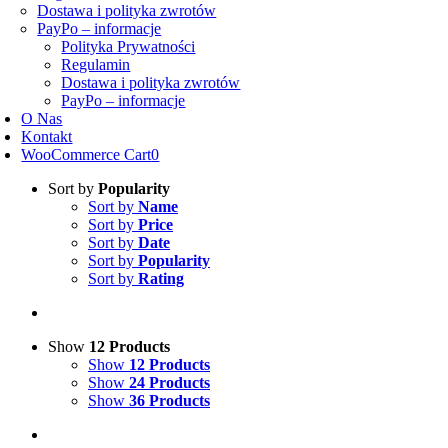
Dostawa i polityka zwrotów
PayPo – informacje
Polityka Prywatności
Regulamin
Dostawa i polityka zwrotów
PayPo – informacje
O Nas
Kontakt
WooCommerce Cart
0
Sort by
Popularity
Sort by
Name
Sort by
Price
Sort by
Date
Sort by
Popularity
Sort by
Rating
Show
12 Products
Show
12 Products
Show
24 Products
Show
36 Products