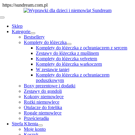
Skip
https://sundream.com.pl
to
content
Toggle
Navigation
Sklep
Kategorie
Bestsellery
Komplety do łóżeczka
Komplety do łóżeczka z ochraniaczem z sercem
Zestawy do łóżeczka z muślinem
Komplety do łóżeczka velvetem
Komplety do łóżeczka warkoczem
W zestawie taniej
Komplety do łóżeczka z ochraniaczem
poduszkowym
Boxy prezentowe i dodatki
Zestawy do gondoli
Kokony niemowlęce
Rożki niemowlęce
Otulacze do fotelika
Rogale niemowlęce
Prześcieradła
Strefa Klienta
Moje konto
Koszyk