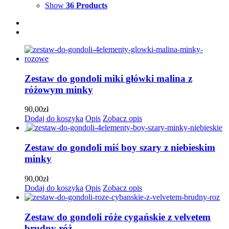
Show
36 Products
Zestaw do gondoli miki główki malina z
różowym minky
90,00
zł
Dodaj do koszyka
Opis
Zobacz opis
Zestaw do gondoli miś boy szary z niebieskim
minky
90,00
zł
Dodaj do koszyka
Opis
Zobacz opis
Zestaw do gondoli róże cygańskie z velvetem
brudny róż