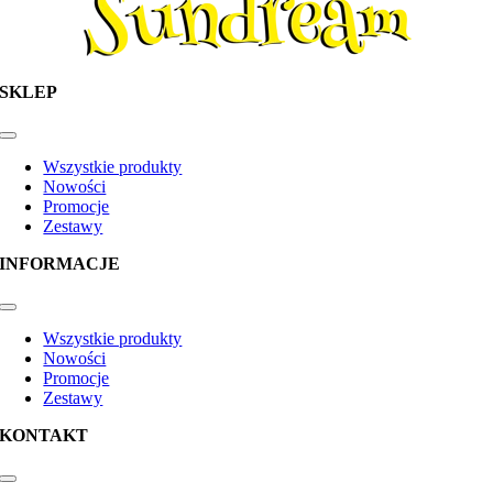
SKLEP
Toggle
Navigation
Wszystkie produkty
Nowości
Promocje
Zestawy
INFORMACJE
Toggle
Navigation
Wszystkie produkty
Nowości
Promocje
Zestawy
KONTAKT
Toggle