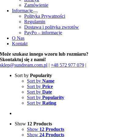
Zamówienie
Informacje
Polityka Prywatności
Regulamin
Dostawa i polityka zwrotów
PayPo – informacje
O Nas
Kontakt
Może szukasz innego wzoru lub rozmiaru?
Skontaktuj się z nami!
sklep@sundream.com.pl
|
+48 572 977 079
|
Sort by
Popularity
Sort by
Name
Sort by
Price
Sort by
Date
Sort by
Popularity
Sort by
Rating
Show
12 Products
Show
12 Products
Show
24 Products