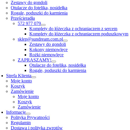
Zestawy do gondoli
Otulacze do fotelika, nosidełka
Rogale, poduszki do karmienia
Prześcieradła
572 977 079
Komplety do łóżeczka z ochraniaczem z sercem
Komplety do łóżeczka z ochraniaczem poduszkowym
sklep@sundream.com.pl
Zestawy do gondoli
Kokony niemowlęce
Rożki niemowlęce
ZAPRASZAMY!
Otulacze do fotelika, nosidełka
Rogale, poduszki do karmienia
Strefa Klienta
Moje konto
Koszyk
Zamówienie
Moje konto
Koszyk
Zamówienie
Informacje
Polityka Prywatności
Regulamin
Dostawa i polityka zwrotów