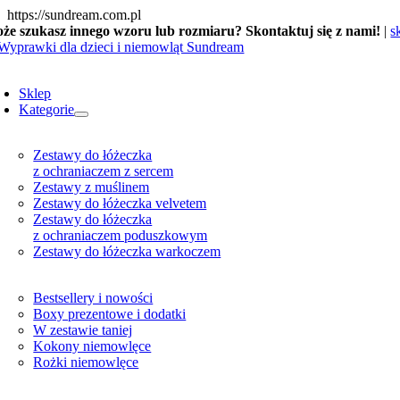
Skip
https://sundream.com.pl
to
że szukasz innego wzoru lub rozmiaru? Skontaktuj się z nami!
|
s
content
oggle
avigation
Sklep
Kategorie
Zestawy do łóżeczka
z ochraniaczem z sercem
Zestawy z muślinem
Zestawy do łóżeczka velvetem
Zestawy do łóżeczka
z ochraniaczem poduszkowym
Zestawy do łóżeczka warkoczem
Bestsellery i nowości
Boxy prezentowe i dodatki
W zestawie taniej
Kokony niemowlęce
Rożki niemowlęce