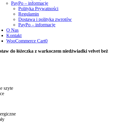
PayPo – informacje
Polityka Prywatności
Regulamin
Dostawa i polityka zwrotów
PayPo – informacje
O Nas
Kontakt
WooCommerce Cart
0
staw do łóżeczka z warkoczem niedźwiadki velvet beż
e szyte
ce
ergiczne
ały