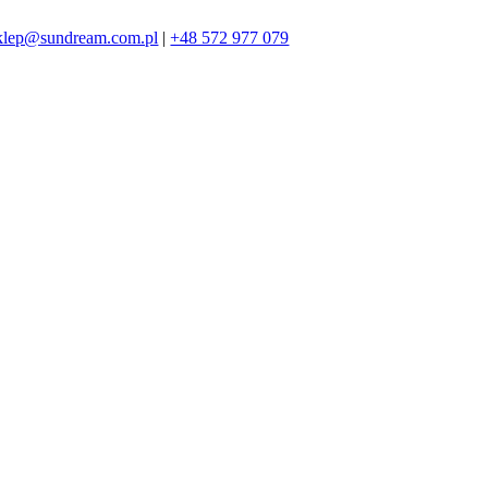
klep@sundream.com.pl
|
+48 572 977 079
572 977 079
SKLEP@SUNDREAM.PL
ZAPRASZAMY!