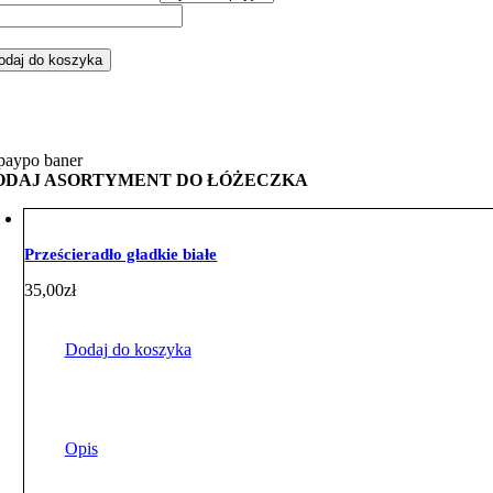
ść
staw
odaj do koszyka
żeczka
rkoczem
edźwiadki
vet
ż
ODAJ ASORTYMENT DO ŁÓŻECZKA
Prześcieradło gładkie białe
35,00
zł
Dodaj do koszyka
Opis