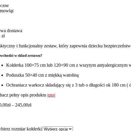
eczne
emowląt
wa dostawa
 zł
aktyczny i funkcjonalny zestaw, który zapewnia dziecku bezpieczeństw
wchodzi w skład zestawu?
Kołderka 100×75 cm lub 120×90 cm z wszytym antyalergicznym 
Poduszka 50×40 cm z miękką watoliną
Ochraniacz warkocz składający się z 3 tub o długości ok 180 cm 
bacz pełny opis produktu
tutaj
Zakres
0,00
zł
–
245,00
zł
cen:
od
220,00zł
do
bierz rozmiar kołderki
245,00zł