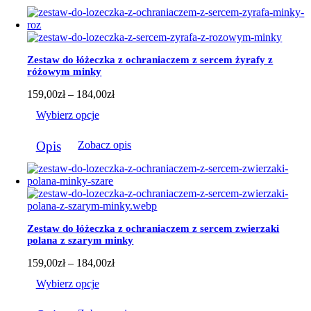
ma
wiele
wariantów.
Opcje
można
Zestaw do łóżeczka z ochraniaczem z sercem żyrafy z
wybrać
różowym minky
na
stronie
Zakres
159,00
zł
–
184,00
zł
produktu
cen:
Wybierz opcje
od
159,00zł
Ten
do
Opis
Zobacz opis
produkt
184,00zł
ma
wiele
wariantów.
Opcje
można
wybrać
Zestaw do łóżeczka z ochraniaczem z sercem zwierzaki
na
polana z szarym minky
stronie
produktu
Zakres
159,00
zł
–
184,00
zł
cen:
Wybierz opcje
od
159,00zł
Ten