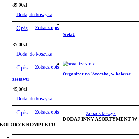
89,00
zł
Dodaj do koszyka
Opis
Zobacz opis
Stelaż
35,00
zł
Dodaj do koszyka
Opis
Zobacz opis
Organizer na łóżeczko, w kolorze
zestawu
45,00
zł
Dodaj do koszyka
Opis
Zobacz opis
Zobacz koszyk
DODAJ INNY ASORTYMENT W
KOLORZE KOMPLETU