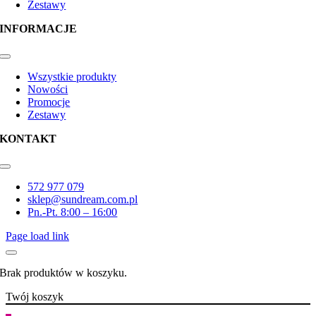
Zestawy
INFORMACJE
Toggle
Navigation
Wszystkie produkty
Nowości
Promocje
Zestawy
KONTAKT
Toggle
Navigation
572 977 079
sklep@sundream.com.pl
Pn.-Pt. 8:00 – 16:00
Page load link
Brak produktów w koszyku.
Twój koszyk