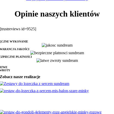
Opinie naszych klientów
[trustreviews id=9525]
ĘCZNE WYKONANIE
WARANCJA JAKOŚCI
EZPIECZNE PŁATNOŚCI
ATWE
WROTY
Zobacz nasze realizacje