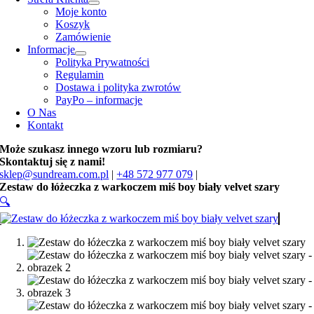
Moje konto
Koszyk
Zamówienie
Informacje
Polityka Prywatności
Regulamin
Dostawa i polityka zwrotów
PayPo – informacje
O Nas
Kontakt
Może szukasz innego wzoru lub rozmiaru?
Skontaktuj się z nami!
sklep@sundream.com.pl
|
+48 572 977 079
|
Zestaw do łóżeczka z warkoczem miś boy biały velvet szary
🔍