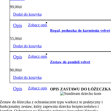
99,00
zł
Dodaj do koszyka
Opis
Zobacz opis
Rogal, poduszka do karmienia velvet
55,00
zł
Dodaj do koszyka
Opis
Zobacz opis
Zestaw do gondoli velvet
90,00
zł
Dodaj do koszyka
Opis
Zobacz opis
OPIS ZASTAWU DO ŁÓŻECZKA
Zestaw do łóżeczka z ochraniaczem typu warkocz to praktyczny i
funkcjonalny zestaw, który zapewnia dziecku bezpieczeństwo i
komfort. Ochraniacz na łóżeczko pokrywa krawędzie łóżeczka,