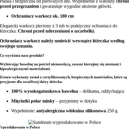
Płaska i bezpieczna od pierwszych dni. Wypełnienie z watoliny
chroni
przed przegrzaniem
i gwarantuje wygodne ułożenie główki.
Ochraniacz warkocz ok. 180 cm
Elegancki warkocz pleciony z 3 tub to praktyczny ochraniacz do
łóżeczka.
Chroni przed uderzeniami o szczebelki.
Ochraniacz warkocz należy umieścić wewnątrz łóżeczka według
swojego uznania.
Co wyróżnia nasz produkt?
Wybierając bawełnę na
pościel niemowlęcą
, zawsze kierujmy się atestami i
hipoalergicznymi materiałami.
Zestaw wykonany został z
certyfikowanych, bezpiecznych materiałów
, które są
przyjazne dla wrażliwej skóry dziecka.
100% wysokogatunkowa bawełna
– delikatna, oddychająca
Mięciutki polar minky
– przyjemny w dotyku
Wypełnienie:
antyalergiczna włóknina silikonowa
250 g
yprodukowano w Polsce