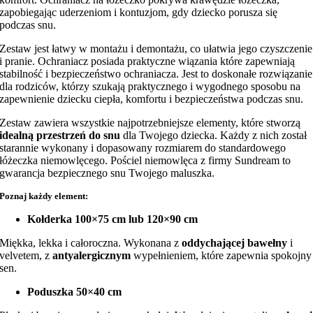
zapobiegając uderzeniom i kontuzjom, gdy dziecko porusza się
podczas snu.
Zestaw jest łatwy w montażu i demontażu, co ułatwia jego czyszczenie
i pranie. Ochraniacz posiada praktyczne wiązania które zapewniają
stabilność i bezpieczeństwo ochraniacza. Jest to doskonałe rozwiązanie
dla rodziców, którzy szukają praktycznego i wygodnego sposobu na
zapewnienie dziecku ciepła, komfortu i bezpieczeństwa podczas snu.
Zestaw zawiera wszystkie najpotrzebniejsze elementy, które stworzą
idealną przestrzeń do snu
dla Twojego dziecka. Każdy z nich został
starannie wykonany i dopasowany rozmiarem do standardowego
łóżeczka niemowlęcego. Pościel niemowlęca z firmy Sundream to
gwarancja bezpiecznego snu Twojego maluszka.
Poznaj każdy element:
Kołderka 100×75 cm lub 120×90 cm
Miękka, lekka i całoroczna. Wykonana z
oddychającej bawełny
i
velvetem, z
antyalergicznym
wypełnieniem, które zapewnia spokojny
sen.
Poduszka 50×40 cm