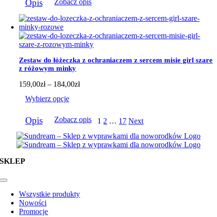
do
Opis
Zobacz opis
produkt
184,00zł
ma
wiele
wariantów.
Opcje
można
wybrać
Zestaw do łóżeczka z ochraniaczem z sercem misie girl szare
na
z różowym minky
stronie
produktu
Zakres
159,00
zł
–
184,00
zł
cen:
Wybierz opcje
od
159,00zł
Ten
do
Opis
Zobacz opis
1
2
…
17
Next
produkt
184,00zł
ma
wiele
wariantów.
Opcje
SKLEP
można
wybrać
na
Toggle
Navigation
stronie
Wszystkie produkty
produktu
Nowości
Promocje