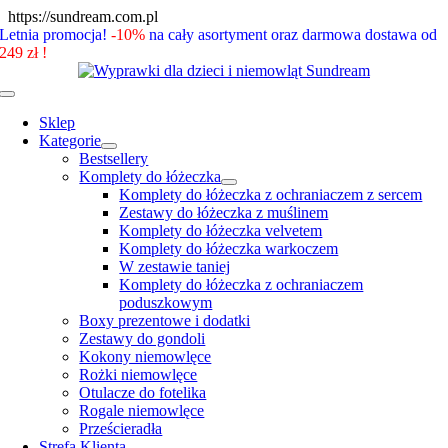
Skip
https://sundream.com.pl
to
Letnia promocja!
-10%
na cały asortyment oraz darmowa dostawa od
content
249 zł !
Toggle
Navigation
Sklep
Kategorie
Bestsellery
Komplety do łóżeczka
Komplety do łóżeczka z ochraniaczem z sercem
Zestawy do łóżeczka z muślinem
Komplety do łóżeczka velvetem
Komplety do łóżeczka warkoczem
W zestawie taniej
Komplety do łóżeczka z ochraniaczem
poduszkowym
Boxy prezentowe i dodatki
Zestawy do gondoli
Kokony niemowlęce
Rożki niemowlęce
Otulacze do fotelika
Rogale niemowlęce
Prześcieradła
Strefa Klienta