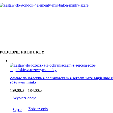
PODOBNE PRODUKTY
Zestaw do łóżeczka z ochraniaczem z sercem róże angielskie z
różowym minky
Zakres
159,00
zł
–
184,00
zł
cen:
Wybierz opcje
od
159,00zł
Ten
do
Opis
Zobacz opis
produkt
184,00zł