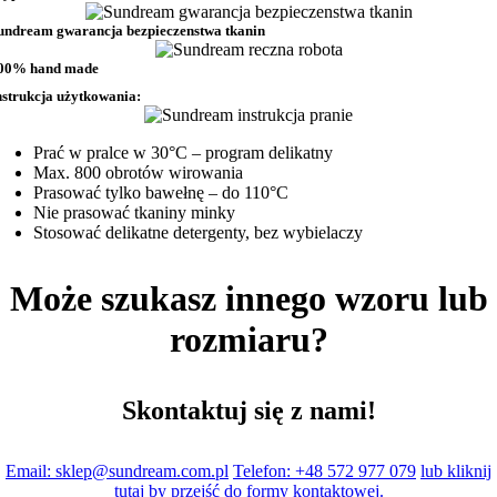
undream gwarancja bezpieczenstwa tkanin
00% hand made
nstrukcja użytkowania:
Prać w pralce w 30°C – program delikatny
Max. 800 obrotów wirowania
Prasować tylko bawełnę – do 110°C
Nie prasować tkaniny minky
Stosować delikatne detergenty, bez wybielaczy
Może szukasz innego wzoru lub
rozmiaru?
Skontaktuj się z nami!
Email: sklep@sundream.com.pl
Telefon: +48 572 977 079
lub kliknij
tutaj by przejść do formy kontaktowej.