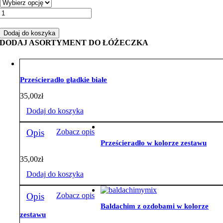
ilość
Zestaw
do
Dodaj do koszyka
łóżeczka
DODAJ ASORTYMENT DO ŁÓŻECZKA
z
warkoczem
miś
boy
Prześcieradło gładkie białe
biały
velvet
35,00
zł
szary
Dodaj do koszyka
Opis
Zobacz opis
Prześcieradło w kolorze zestawu
35,00
zł
Dodaj do koszyka
Opis
Zobacz opis
Baldachim z ozdobami w kolorze
zestawu