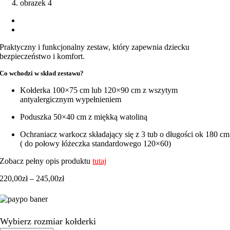
Praktyczny i funkcjonalny zestaw, który zapewnia dziecku
bezpieczeństwo i komfort.
Co wchodzi w skład zestawu?
Kołderka 100×75 cm lub 120×90 cm z wszytym
antyalergicznym wypełnieniem
Poduszka 50×40 cm z miękką watoliną
Ochraniacz warkocz składający się z 3 tub o długości ok 180 cm
( do połowy łóżeczka standardowego 120×60)
Zobacz pełny opis produktu
tutaj
Zakres
220,00
zł
–
245,00
zł
cen:
od
220,00zł
do
Wybierz rozmiar kołderki
245,00zł