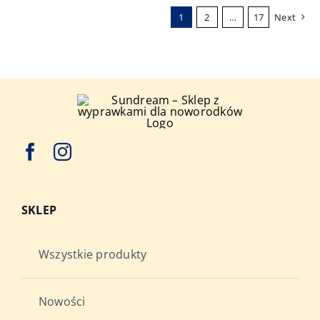
wariantów.
1
2
…
17
Next
Opcje
można
wybrać
na
stronie
produktu
SKLEP
Wszystkie produkty
Nowości