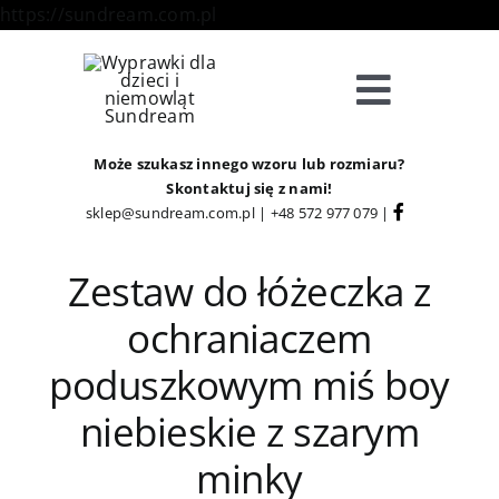
Skip
https://sundream.com.pl
to
content
Toggle
Navigat
Sklep
Może szukasz innego wzoru lub rozmiaru?
Skontaktuj się z nami!
sklep@sundream.com.pl
|
+48 572 977 079
|
Kategorie
Zestaw do łóżeczka z
Strefa Klienta
ochraniaczem
poduszkowym miś boy
Informacje
niebieskie z szarym
O Nas
minky