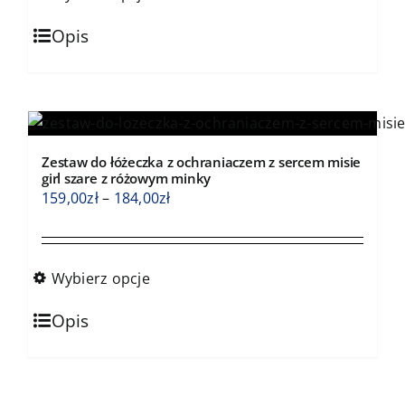
do
Ten
184,00zł
Opis
produkt
ma
wiele
wariantów.
Opcje
Zestaw do łóżeczka z ochraniaczem z sercem misie
można
girl szare z różowym minky
wybrać
Zakres
159,00
zł
–
184,00
zł
na
cen:
stronie
od
produktu
159,00zł
Wybierz opcje
do
Ten
184,00zł
Opis
produkt
ma
wiele