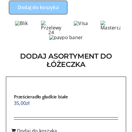
199,00
Zestaw
Dodaj do koszyka
do
łóżeczka
z
ochraniaczem
poduszkowym
miś
DODAJ ASORTYMENT DO
boy
ŁÓŻECZKA
niebieskie
z
szarym
minky
Prześcieradło gładkie białe
35,00
zł
Dodaj do koszyka