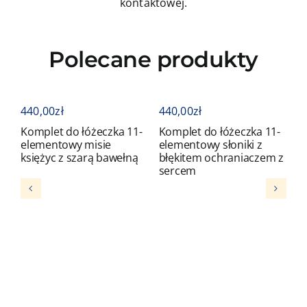
kontaktowej.
Polecane produkty
440,00
zł
440,00
zł
4
Komplet do łóżeczka 11-
Komplet do łóżeczka 11-
K
elementowy misie
elementowy słoniki z
e
księżyc z szarą bawełną
błękitem ochraniaczem z
b
sercem
s