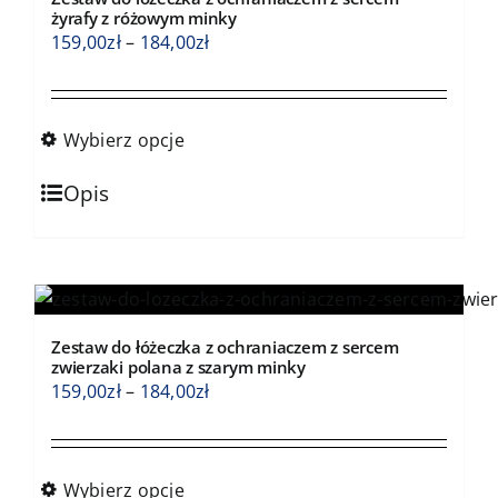
można
żyrafy z różowym minky
wybrać
Zakres
159,00
zł
–
184,00
zł
na
cen:
stronie
od
produktu
159,00zł
Wybierz opcje
do
Ten
184,00zł
Opis
produkt
ma
wiele
wariantów.
Opcje
Zestaw do łóżeczka z ochraniaczem z sercem
można
zwierzaki polana z szarym minky
wybrać
Zakres
159,00
zł
–
184,00
zł
na
cen:
stronie
od
produktu
159,00zł
Wybierz opcje