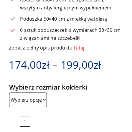
wszytym antyalergicznym wypełnieniem
Poduszka 50×40 cm z miękką watoliną
6 sztuk poduszeczek o wymiarach 30×30 cm
z wiązaniami na szczebelki
Zobacz pełny opis produktu
tutaj
Zakre
174,00
zł
–
199,00
zł
cen:
Wybierz rozmiar kołderki
od
174,00
do
ilość