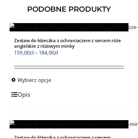
PODOBNE PRODUKTY
Zestaw do łóżeczka z ochraniaczem z sercem róże
angielskie z różowym minky
Zakres
159,00
zł
–
184,00
zł
cen:
od
159,00zł
Wybierz opcje
do
Ten
184,00zł
Opis
produkt
ma
wiele
wariantów.
Opcje
Zestaw do łóżeczka z ochraniaczem z sercem