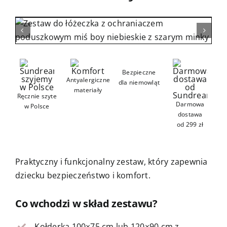
Kontakt
Bezpieczne
Antyalergiczne
dla niemowląt
materiały
Ręcznie szyte
Darmowa
w Polsce
dostawa
od 299 zł
Praktyczny i funkcjonalny zestaw, który zapewnia
dziecku bezpieczeństwo i komfort.
Co wchodzi w skład zestawu?
Kołderka 100×75 cm lub 120×90 cm z